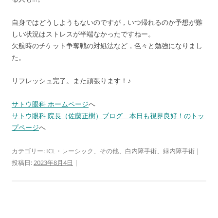
自身ではどうしようもないのですが，いつ帰れるのか予想が難
しい状況はストレスが半端なかったですねー。
欠航時のチケット争奪戦の対処法など，色々と勉強になりまし
た。
リフレッシュ完了。また頑張ります！♪
サトウ眼科 ホームページ
へ
サトウ眼科 院長（佐藤正樹）ブログ 本日も視界良好！のトッ
プページ
へ
カテゴリー:
ICL・レーシック
、
その他
、
白内障手術
、
緑内障手術
|
投稿日:
2023年8月4日
|