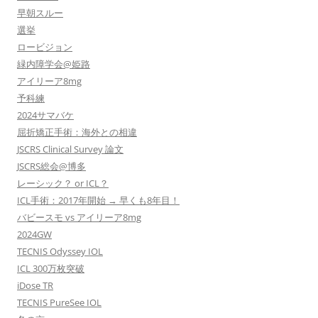
早朝スルー
選挙
ロービジョン
緑内障学会@姫路
アイリーア8mg
予科練
2024サマバケ
屈折矯正手術：海外との相違
JSCRS Clinical Survey 論文
JSCRS総会@博多
レーシック？ or ICL？
ICL手術：2017年開始 → 早くも8年目！
バビースモ vs アイリーア8mg
2024GW
TECNIS Odyssey IOL
ICL 300万枚突破
iDose TR
TECNIS PureSee IOL