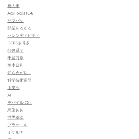
夏の果
AcuFocus IC-8
サマバケ
開業あるある
セレンディピティ
JSCRS@博多
何処系？
千差万別
蕎麦日和
知らぬが仏…
科学技術週間
山笑う
AI
モバイル CXL
烏兎匆匆
世界基準
プラケニル
ミケルナ