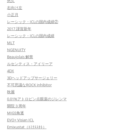
悠久
右向け左
小正月
レーシック・ICLの国内成績②
2017 謹賀新年
レーシック・ICLの国内成績
MLT
NGENUITY
Beaujolais 解禁
ルセンティス・アイリーア
4DX
3Dヘッドアップサージェリー
不可思議なROCK inhibitor
秋麗
0.01%アトロピン点眼薬のジレンマ
開院３周年
MIGS角逐
EVO+ Visian ICL
Emixustat（ｴﾐｸｽｽﾀﾄ）