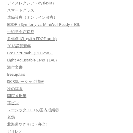
ディスレクシア（dyslexia）
スマートグラス
遠隔診療（オンライン診療）
EDOF（Symfony vs. MiniWell Ready）IOL
手術学会＠京都
多焦点 ICL (with EDOF optic)
2018謹賀新年
Brolucizumab（RTH258）
Light Adjustable Lens（LAL）
添付文書
Beaujolais
JSCRSレーシック情報
秋の臨眼
開院４周年
耳ピン
レーシック・ICLの国内成績③
老舗
北海道やきそば（弁当）
ガリレオ