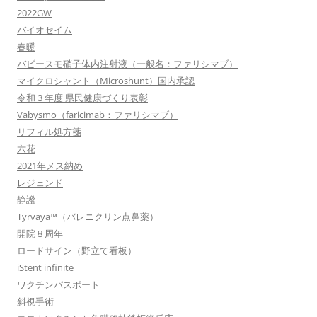
2022GW
バイオセイム
春暖
バビースモ硝子体内注射液（一般名：ファリシマブ）
マイクロシャント（Microshunt）国内承認
令和３年度 県民健康づくり表彰
Vabysmo（faricimab：ファリシマブ）
リフィル処方箋
六花
2021年メス納め
レジェンド
静謐
Tyrvaya™（バレニクリン点鼻薬）
開院８周年
ロードサイン（野立て看板）
iStent infinite
ワクチンパスポート
斜視手術