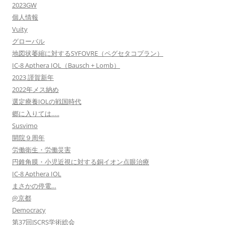
2023GW
個人情報
Vuity
グローバル
地図状萎縮に対するSYFOVRE（ペグセタコプラン）
IC-8 Apthera IOL（Bausch + Lomb）
2023 謹賀新年
2022年メス納め
選定療養IOLの戦国時代
郷に入りては…..
Susvimo
開院９周年
労働衛生・労働災害
円錐角膜・小児近視に対する銅イオン点眼治療
IC-8 Apthera IOL
まさかの停電…
@京都
Democracy
第37回JSCRS学術総会