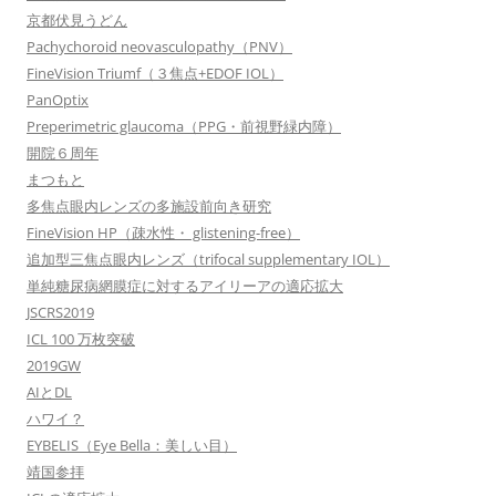
京都伏見うどん
Pachychoroid neovasculopathy（PNV）
FineVision Triumf（３焦点+EDOF IOL）
PanOptix
Preperimetric glaucoma（PPG・前視野緑内障）
開院６周年
まつもと
多焦点眼内レンズの多施設前向き研究
FineVision HP（疎水性・ glistening-free）
追加型三焦点眼内レンズ（trifocal supplementary IOL）
単純糖尿病網膜症に対するアイリーアの適応拡大
JSCRS2019
ICL 100 万枚突破
2019GW
AIとDL
ハワイ？
EYBELIS（Eye Bella：美しい目）
靖国参拝