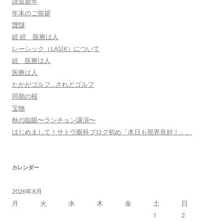
謹賀新年
年末のご挨拶
靉靆
続 続 医療は人
レーシック（LASIK）について
続 医療は人
医療は人
たかがゴルフ…されどゴルフ
同期の桜
宝物
秋の臨眼〜ランチョン講演〜
はじめまして！サトウ眼科ブログ初め「本日も視界良好！」。
カレンダー
2026年8月
月
火
水
木
金
土
日
1
2