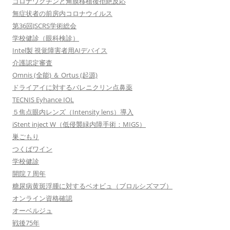
コロナワクチンと角膜移植後拒絶反応
無症状者の前房内コロナウイルス
第36回JSCRS学術総会
学校健診（眼科検診）
Intel製 視覚障害者用AIデバイス
介護認定審査
Omnis (全能) ＆ Ortus (起源)
ドライアイに対するバレニクリン点鼻薬
TECNIS Eyhance IOL
５焦点眼内レンズ（Intensity lens）導入
iStent inject W（低侵襲緑内障手術：MIGS）
巣ごもり
つくばワイン
学校健診
開院７周年
糖尿病黄斑浮腫に対するベオビュ（ブロルシズマブ）
オンライン資格確認
オーベルジュ
戦後75年