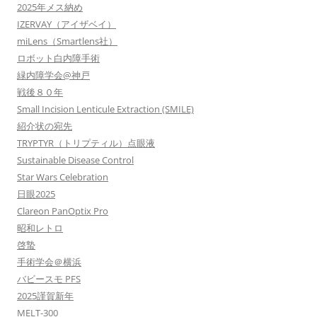
2025年メス納め
IZERVAY（アイザベイ）
miLens（Smartlens社）
ロボット白内障手術
緑内障学会@神戸
戦後８０年
Small Incision Lenticule Extraction (SMILE)
紹介状の宛先
TRYPTYR（トリプティル）点眼液
Sustainable Disease Control
Star Wars Celebration
日眼2025
Clareon PanOptix Pro
昭和レトロ
啓蟄
手術学会＠横浜
バビースモ PFS
2025謹賀新年
MELT-300