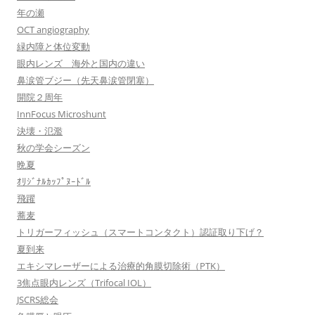
年の瀬
OCT angiography
緑内障と体位変動
眼内レンズ 海外と国内の違い
鼻涙管ブジー（先天鼻涙管閉塞）
開院２周年
InnFocus Microshunt
決壊・氾濫
秋の学会シーズン
晩夏
ｵﾘｼﾞﾅﾙｶｯﾌﾟﾇｰﾄﾞﾙ
飛躍
蕎麦
トリガーフィッシュ（スマートコンタクト）認証取り下げ？
夏到来
エキシマレーザーによる治療的角膜切除術（PTK）
3焦点眼内レンズ（Trifocal IOL）
JSCRS総会