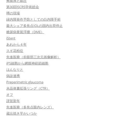
角膜厚と眼圧
第30回JSCRS学術総会
噂の現場
緑内障発作予防としての白内障手術
最大シェア多焦点IOLの国内出荷停止
糖尿病黄斑浮腫（DME）
iStent
あれから４年
スギ花粉症
先進医療（前眼部三次元画像解析）
iPS細胞から網膜神経節細胞
はんなりと
病診連携
Preperimetric glaucoma
水晶体囊拡張リング（CTR）
オフ
謹賀新年
先進医療（多焦点眼内レンズ）
蔵出焼き芋かいつか