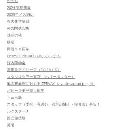
冬の京
2024 安穏無事
2023年メス納め
有害化学物質
AIの国試合格
味覚の秋
秋晴
開院１０周年
PrismGuide IRD パネルシステム
緑内障学会
高用量アイリーア（EYLEA HD）
スタジオツアー東京 （ハリーポッター）
地図状萎縮に対するIZERVAY（avacincaptad pegol）
バビースモ発売１周年
ちゅら島
スタッフ（受付・看護師・視能訓練士・検査員）募集！
ルクスターナ
国立競技場
薄暑