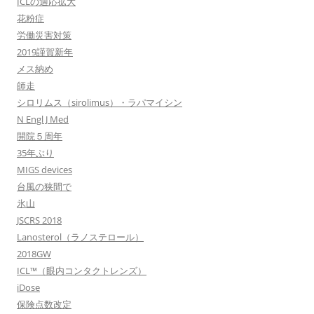
ICLの適応拡大
花粉症
労働災害対策
2019謹賀新年
メス納め
師走
シロリムス（sirolimus）・ラパマイシン
N Engl J Med
開院５周年
35年ぶり
MIGS devices
台風の狭間で
氷山
JSCRS 2018
Lanosterol（ラノステロール）
2018GW
ICL™（眼内コンタクトレンズ）
iDose
保険点数改定