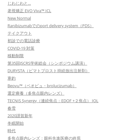
じわじわと…
老視矯正 EVO Viva™ ICL
New Normal
Ranibizumabでのport delivery system（PDS）
テイクアウト
初診での電話診療
COVID-19 対策
移動制限
第35回JSCRS学術総会（シンポジウム講演）
DURYSTA（ビマトプロスト持続放出注射剤）
寒釣
Beovu™（ベオビュ・brolucizumab）
選定療養（多焦点眼内レンズ）
TECNIS Synergy（連続焦点：EDOF +２焦点） IOL
春雪
2020謹賀新年
冬眠開始
時代
多焦点眼内レンズ：眼科先進医療の終焉