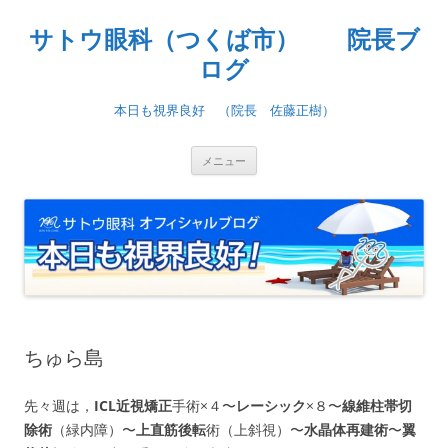
コ
ン
サトウ眼科（つくば市） 院長ブ
テ
ン
ツ
ログ
へ
ス
キ
本日も視界良好 （院長 佐藤正樹）
ッ
プ
メニュー
ちゅら島
先々週は，
ICL近視矯正
手術×４〜
レーシック
×８〜
線維柱帯切
除術
（緑内障）〜
上直筋後転
術（上斜視）〜
水晶体再建術
〜
翼