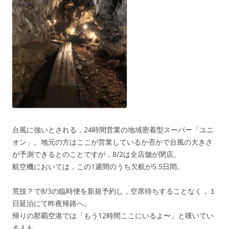
台風に強いとされる，24時間営業の地域密着型スーパー「ユニ
オン」。地元の方はここが営業しているか否かで台風の大きさ
が予測できるとのことですが，8/2は全店舗が閉店。
航空機においては，この1週間のうち欠航が5.5日間。
荒技？で8/3の臨時便を新規予約し，空席待ちすることなく，１
日延泊にて昨夜帰路へ。
帰りの那覇空港では「もう12時間ここにいるよ〜」と嘆いてい
る人も…。