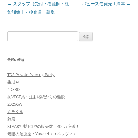
投
←
スタッフ（受付・看護師・視
バビースモ発売１周年
→
稿
能訓練士・検査員）募集！
ナ
ビ
検
ゲ
索:
ー
シ
最近の投稿
ョ
ン
TDS Private Evening Party
生成AI
4DX3D
抗VEGF薬：注射継続からの離脱
2026GW
ミラクル
銘店
STAAR社製 ICL™の販売数：400万突破！
老眼の治療薬：Yuvezzi（ユベッツィ）