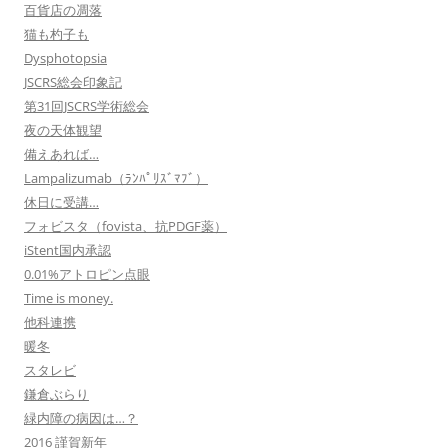
百貨店の凋落
猫も杓子も
Dysphotopsia
JSCRS総会印象記
第31回JSCRS学術総会
夜の天体観望
備えあれば…
Lampalizumab（ﾗﾝﾊﾟﾘｽﾞﾏﾌﾞ）
休日に受講…
フォビスタ（fovista、抗PDGF薬）
iStent国内承認
0.01%アトロピン点眼
Time is money.
他科連携
暖冬
スタレビ
鎌倉ぶらり
緑内障の病因は…？
2016 謹賀新年