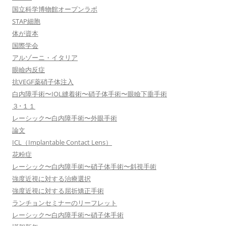
国立科学博物館オープンラボ
STAP細胞
体が資本
国際学会
アルゾーニ・イタリア
眼瞼内反症
抗VEGF薬硝子体注入
白内障手術〜IOL縫着術〜硝子体手術〜眼瞼下垂手術
３･１１
レーシック〜白内障手術〜外眼手術
論文
ICL（Implantable Contact Lens）
花粉症
レーシック〜白内障手術〜硝子体手術〜斜視手術
強度近視に対する治療選択
強度近視に対する屈折矯正手術
ランチョンセミナーのリーフレット
レーシック〜白内障手術〜硝子体手術