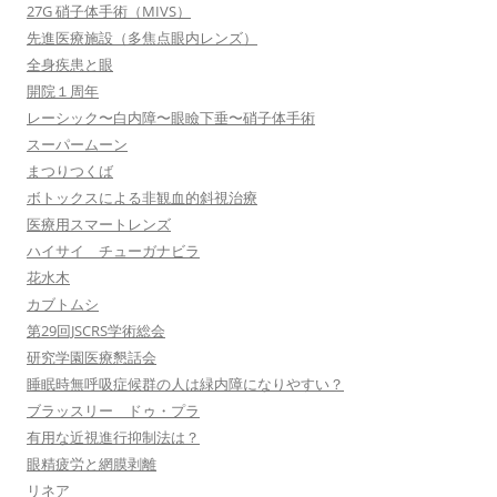
27G 硝子体手術（MIVS）
先進医療施設（多焦点眼内レンズ）
全身疾患と眼
開院１周年
レーシック〜白内障〜眼瞼下垂〜硝子体手術
スーパームーン
まつりつくば
ボトックスによる非観血的斜視治療
医療用スマートレンズ
ハイサイ チューガナビラ
花水木
カブトムシ
第29回JSCRS学術総会
研究学園医療懇話会
睡眠時無呼吸症候群の人は緑内障になりやすい？
ブラッスリー ドゥ・プラ
有用な近視進行抑制法は？
眼精疲労と網膜剥離
リネア