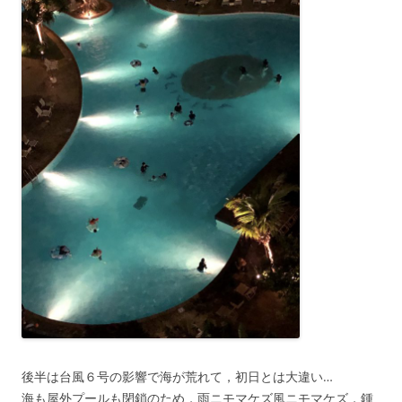
後半は台風６号の影響で海が荒れて，初日とは大違い…
海も屋外プールも閉鎖のため，雨ニモマケズ風ニモマケズ，鍾