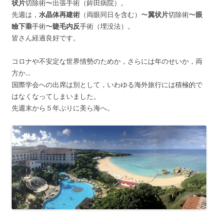
状片
切除術〜出張手術（鉾田病院）。
先週は，
水晶体再建術
（両眼同日を含む）〜
翼状片
切除術〜
眼
瞼下垂
手術〜
睫毛内反
手術（埋没法）。
皆さん経過良好です。
コロナや不安定な世界情勢のためか，さらには年のせいか，両
方か…
国際学会への出席は別として，いわゆる海外旅行には積極的で
はなくなってしまいました。
先週末から５年ぶりに美ら海へ。