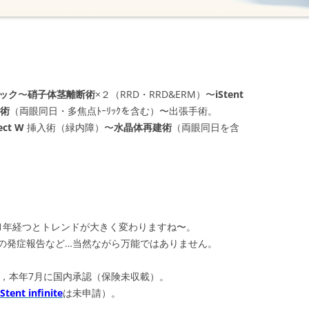
ック
〜
硝子体茎離断術
×２（RRD・RRD&ERM）〜
iStent
術
（両眼同日・多焦点ﾄｰﾘｯｸを含む）〜出張手術。
ject W
挿入術（緑内障）〜
水晶体再建術
（両眼同日を含
1年経つとトレンドが大きく変わりますね〜。
の発症報告など…当然ながら万能ではありません。
，本年7月に国内承認（保険未収載）。
iStent infinite
は未申請）。