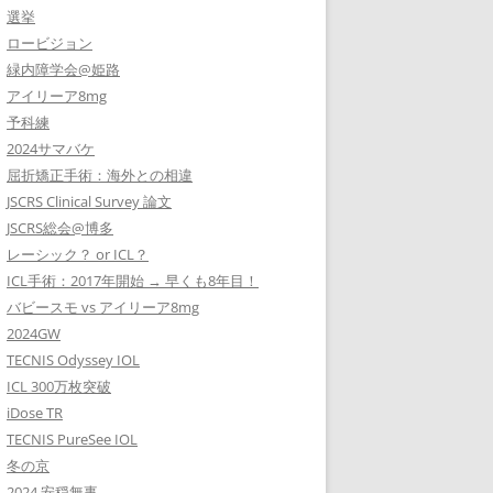
選挙
ロービジョン
緑内障学会@姫路
アイリーア8mg
予科練
2024サマバケ
屈折矯正手術：海外との相違
JSCRS Clinical Survey 論文
JSCRS総会@博多
レーシック？ or ICL？
ICL手術：2017年開始 → 早くも8年目！
バビースモ vs アイリーア8mg
2024GW
TECNIS Odyssey IOL
ICL 300万枚突破
iDose TR
TECNIS PureSee IOL
冬の京
2024 安穏無事