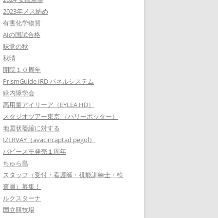
2023年メス納め
有害化学物質
AIの国試合格
味覚の秋
秋晴
開院１０周年
PrismGuide IRD パネルシステム
緑内障学会
高用量アイリーア（EYLEA HD）
スタジオツアー東京 （ハリーポッター）
地図状萎縮に対する
IZERVAY（avacincaptad pegol）
バビースモ発売１周年
ちゅら島
スタッフ（受付・看護師・視能訓練士・検
査員）募集！
ルクスターナ
国立競技場