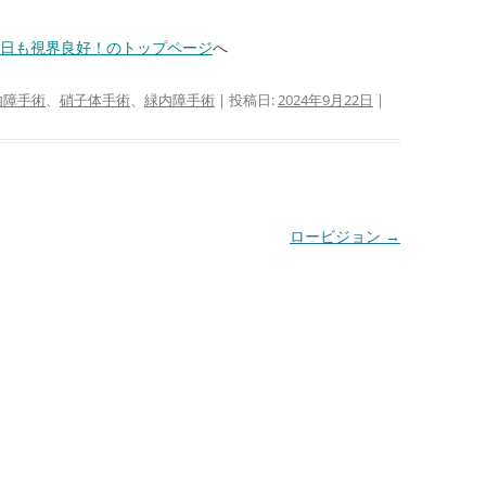
本日も視界良好！のトップページ
へ
内障手術
、
硝子体手術
、
緑内障手術
| 投稿日:
2024年9月22日
|
ロービジョン
→