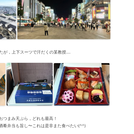
たが，上下スーツで汗だくの某教授….
おつまみ天ぷら，どれも最高！
肴弁当も旨し〜これは是非また食べたい(^^)