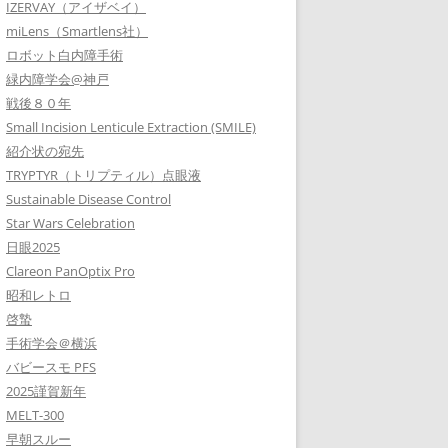
IZERVAY（アイザベイ）
miLens（Smartlens社）
ロボット白内障手術
緑内障学会@神戸
戦後８０年
Small Incision Lenticule Extraction (SMILE)
紹介状の宛先
TRYPTYR（トリプティル）点眼液
Sustainable Disease Control
Star Wars Celebration
日眼2025
Clareon PanOptix Pro
昭和レトロ
啓蟄
手術学会＠横浜
バビースモ PFS
2025謹賀新年
MELT-300
早朝スルー