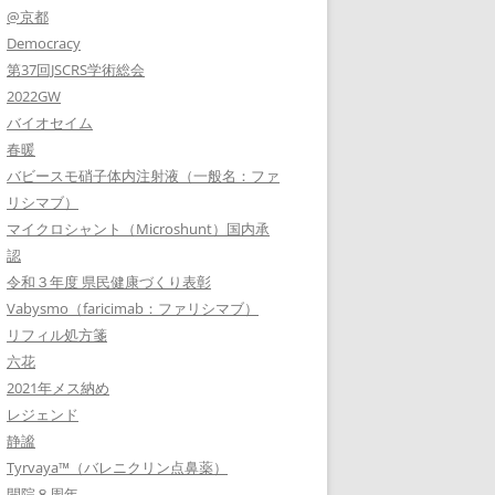
@京都
Democracy
第37回JSCRS学術総会
2022GW
バイオセイム
春暖
バビースモ硝子体内注射液（一般名：ファ
リシマブ）
マイクロシャント（Microshunt）国内承
認
令和３年度 県民健康づくり表彰
Vabysmo（faricimab：ファリシマブ）
リフィル処方箋
六花
2021年メス納め
レジェンド
静謐
Tyrvaya™（バレニクリン点鼻薬）
開院８周年