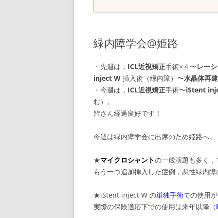
緑内障学会@姫路
・先週は，
ICL近視矯正
手術×４〜
レーシ
inject W
挿入術（緑内障）〜
水晶体再建
・今週は，
ICL近視矯正
手術〜
iStent in
む）。
皆さん経過良好です！
今週は緑内障学会に出席のため姫路へ。
★
マイクロシャント
の一般演題も多く，
もう一つ追加挿入した症例，悪性緑内障
★iStent inject W の
単独手術
での使用が
実際の保険適応下での使用は来年以降（