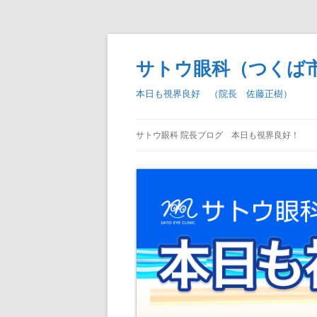
コ
ン
テ
サトウ眼科（つくば
ン
ツ
へ
本日も視界良好 （院長 佐藤正樹）
ス
キ
ッ
プ
サトウ眼科 院長ブログ 本日も視界良好！