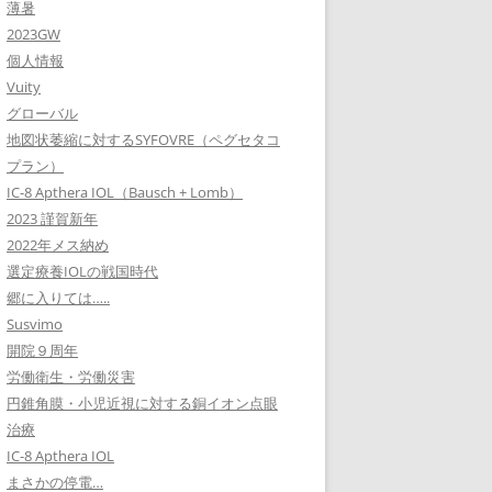
薄暑
2023GW
個人情報
Vuity
グローバル
地図状萎縮に対するSYFOVRE（ペグセタコ
プラン）
IC-8 Apthera IOL（Bausch + Lomb）
2023 謹賀新年
2022年メス納め
選定療養IOLの戦国時代
郷に入りては…..
Susvimo
開院９周年
労働衛生・労働災害
円錐角膜・小児近視に対する銅イオン点眼
治療
IC-8 Apthera IOL
まさかの停電…