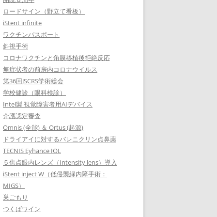
ロードサイン（野立て看板）
iStent infinite
ワクチンパスポート
斜視手術
コロナワクチンと角膜移植後拒絶反応
無症状者の前房内コロナウイルス
第36回JSCRS学術総会
学校健診（眼科検診）
Intel製 視覚障害者用AIデバイス
介護認定審査
Omnis (全能) ＆ Ortus (起源)
ドライアイに対するバレニクリン点鼻薬
TECNIS Eyhance IOL
５焦点眼内レンズ（Intensity lens）導入
iStent inject W（低侵襲緑内障手術：
MIGS）
巣ごもり
つくばワイン