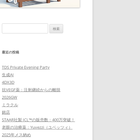
検
索:
最近の投稿
TDS Private Evening Party
生成AI
4DX3D
抗VEGF薬：注射継続からの離脱
2026GW
ミラクル
銘店
STAAR社製 ICL™の販売数：400万突破！
老眼の治療薬：Yuvezzi（ユベッツィ）
2025年メス納め