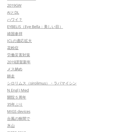
2019GW
AIとDL
ハワイ？
EYBELIS（Eye Bella：美しい目）
靖国参拝
ICLの適応拡大
花粉症
労働災害対策
2019謹賀新年
メス納め
師走
シロリムス（sirolimus）・ラパマイシン
N Engl J Med
開院５周年
35年ぶり
MIGS devices
台風の狭間で
氷山