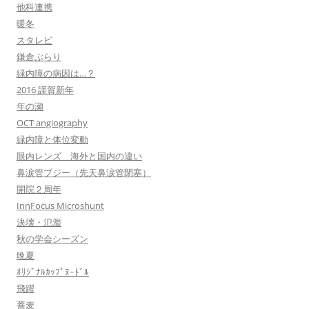
他科連携
暖冬
スタレビ
鎌倉ぶらり
緑内障の病因は…？
2016 謹賀新年
年の瀬
OCT angiography
緑内障と体位変動
眼内レンズ 海外と国内の違い
鼻涙管ブジー（先天鼻涙管閉塞）
開院２周年
InnFocus Microshunt
決壊・氾濫
秋の学会シーズン
晩夏
ｵﾘｼﾞﾅﾙｶｯﾌﾟﾇｰﾄﾞﾙ
飛躍
蕎麦