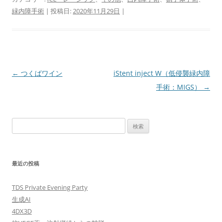
緑内障手術
| 投稿日:
2020年11月29日
|
投
←
つくばワイン
iStent inject W（低侵襲緑内障
稿
手術：MIGS）
→
ナ
ビ
検
ゲ
索:
ー
シ
最近の投稿
ョ
ン
TDS Private Evening Party
生成AI
4DX3D