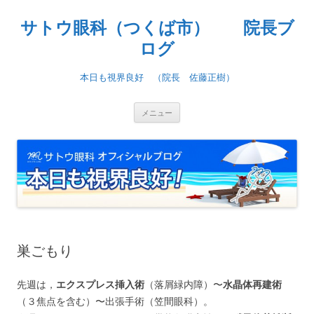
コ
ン
サトウ眼科（つくば市） 院長ブ
テ
ン
ツ
ログ
へ
ス
キ
本日も視界良好 （院長 佐藤正樹）
ッ
プ
メニュー
巣ごもり
先週は，
エクスプレス挿入術
（落屑緑内障）〜
水晶体再建術
（３焦点を含む）〜出張手術（笠間眼科）。