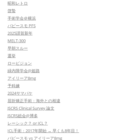
昭和レトロ
啓蟄
手術学会＠横浜
バビースモ PFS
2025謹賀新年
MELT-300
早朝スルー
選挙
ロービジョン
緑内障学会@姫路
アイリーア8mg
予科練
2024サマバケ
屈折矯正手術：海外との相違
JSCRS Clinical Survey 論文
JSCRS総会@博多
レーシック？ or ICL？
ICL手術：2017年開始 → 早くも8年目！
バビースモ vs アイリーア8mg