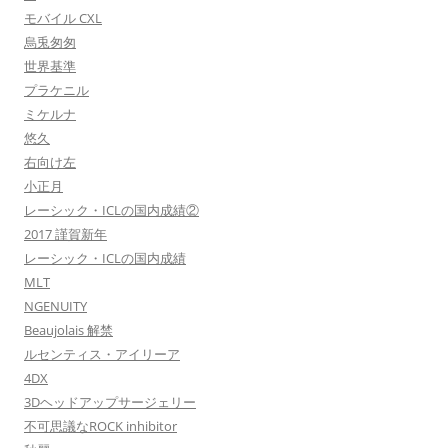
モバイル CXL
烏兎匆匆
世界基準
プラケニル
ミケルナ
悠久
右向け左
小正月
レーシック・ICLの国内成績②
2017 謹賀新年
レーシック・ICLの国内成績
MLT
NGENUITY
Beaujolais 解禁
ルセンティス・アイリーア
4DX
3Dヘッドアップサージェリー
不可思議なROCK inhibitor