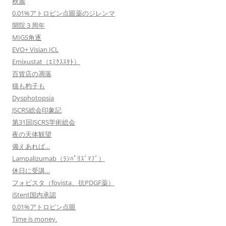
秋麗
0.01%アトロピン点眼薬のジレンマ
開院３周年
MIGS角逐
EVO+ Visian ICL
Emixustat（ｴﾐｸｽｽﾀﾄ）
百貨店の凋落
猫も杓子も
Dysphotopsia
JSCRS総会印象記
第31回JSCRS学術総会
夜の天体観望
備えあれば…
Lampalizumab（ﾗﾝﾊﾟﾘｽﾞﾏﾌﾞ）
休日に受講…
フォビスタ（fovista、抗PDGF薬）
iStent国内承認
0.01%アトロピン点眼
Time is money.