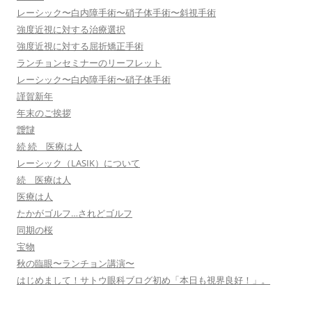
レーシック〜白内障手術〜硝子体手術〜斜視手術
強度近視に対する治療選択
強度近視に対する屈折矯正手術
ランチョンセミナーのリーフレット
レーシック〜白内障手術〜硝子体手術
謹賀新年
年末のご挨拶
靉靆
続 続 医療は人
レーシック（LASIK）について
続 医療は人
医療は人
たかがゴルフ…されどゴルフ
同期の桜
宝物
秋の臨眼〜ランチョン講演〜
はじめまして！サトウ眼科ブログ初め「本日も視界良好！」。