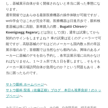
し，器械展示自体が全く開催されないと本当に困った事態にな
ります。
通常開催ではあらゆる最新医療機器の操作体験が可能ですが，
web学会ではこれが完全不能。医療機器は日進月歩で，眼科検
査器械は殊に高額。新車購入の際，
Bugatti Chiron
や
Koenigsegg Regera
などは別として(笑)，通常は試乗してから
契約のサインをしますよね？ 車の試乗は近くのディーラーで可
能ですが，高額器械のデモはどのメーカーも国内数ヵ所の常設
展示場のみで，首都圏では当然ながら都内のみ。興味のあるメ
ーカーに器械のデモを自ら予約し，各常設展示場に出向かなけ
ればなりません。１〜２ヵ所で丸１日を要しますし，そもそも
メーカー展示場訪問自体が急用なのか？という問題もあり，本
当に困ったものです。
サトウ眼科 ホームページ
へ
サトウ眼科 院長（佐藤正樹）ブログ 本日も視界良好！のトッ
プページ
へ
カテゴリー:
ICL・レーシック
、
その他
、
白内障手術
、
硝子体手術
、