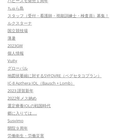
バビースモ発売１周年
ちゅら島
スタッフ（受付・看護師・視能訓練士・検査員）募集！
ルクスターナ
国立競技場
薄暑
2023GW
個人情報
Vuity
グローバル
地図状萎縮に対するSYFOVRE（ペグセタコプラン）
IC-8 Apthera IOL（Bausch + Lomb）
2023 謹賀新年
2022年メス納め
選定療養IOLの戦国時代
郷に入りては…..
Susvimo
開院９周年
労働衛生・労働災害