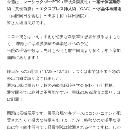
今週は，
レーシック
×6〜
PTK
（帯状角膜変性）〜
硝子体茎離断
術
（黄斑前膜）〜
エクスプレス挿入術
（OAG）〜
水晶体再建術
（両眼同日を含む）〜出張手術（鉾田病院）。
皆さん経過良好です。
コロナ禍とはいえ，手術が必要な新規重症患者が減るはずもな
く，週明けには網膜剥離の準緊急オペの予定。
当院の手術件数は，先月も今月も前年同期より多く，年々増加
傾向にあります！
昨日からの2週間（11/28〜12/13），つくば市では不要不急の
外出自粛要請が出されました。
週末は家に籠もり，秋のweb臨床眼科学会をｵﾝﾃﾞﾏﾝﾄﾞ拝聴。
通常開催では絶対に不可能ですが，興味のある講演に限り，ほ
ぼ制覇！
問題は器械展示です。展示会場で各ブースにコンパニオンが配
置されたりと盛大な時期もありましたが，時勢なのか派手な演
出は年々縮小傾向で，経費削減は歓迎されるべきですね。しか