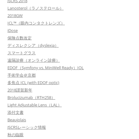
JSCRS 2018
Lanosterol（ラノステロール）
2018GW
ICL™（眼内コンタクトレンズ）
iDose
保険点数改定
ディスレクシア（dyslexia）
スマートグラス
遠隔診療（オンライン診療）
EDOF（Symfony vs. MiniWell Ready）IOL
手術学会＠京都
多焦点 ICL (with EDOF optic)
2018謹賀新年
Brolucizumab（RTH258）
Light Adjustable Lens（LAL）
添付文書
Beaujolais
JSCRSレーシック情報
秋の臨眼