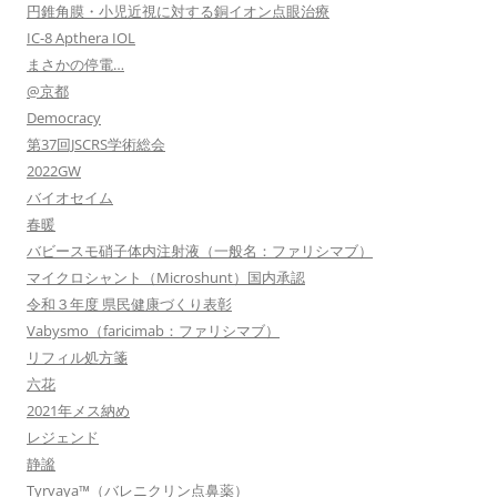
円錐角膜・小児近視に対する銅イオン点眼治療
IC-8 Apthera IOL
まさかの停電…
@京都
Democracy
第37回JSCRS学術総会
2022GW
バイオセイム
春暖
バビースモ硝子体内注射液（一般名：ファリシマブ）
マイクロシャント（Microshunt）国内承認
令和３年度 県民健康づくり表彰
Vabysmo（faricimab：ファリシマブ）
リフィル処方箋
六花
2021年メス納め
レジェンド
静謐
Tyrvaya™（バレニクリン点鼻薬）