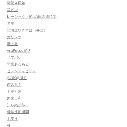
開院４周年
耳ピン
レーシック・ICLの国内成績③
老舗
北海道やきそば（弁当）
ガリレオ
夏の果
AcuFocus IC-8
サマバケ
開業あるある
セレンディピティ
JSCRS@博多
何処系？
千差万別
蕎麦日和
知らぬが仏…
科学技術週間
山笑う
AI