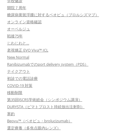
学校健診
開院７周年
糖尿病黄斑浮腫に対するベオビュ（ブロルシズマブ）
オンライン資格確認
オーベルジュ
戦後75年
じわじわと…
老視矯正 EVO Viva™ ICL
New Normal
Ranibizumabでのport delivery system（PDS）
テイクアウト
初診での電話診療
COVID-19 対策
移動制限
第35回JSCRS学術総会（シンポジウム講演）
DURYSTA（ビマトプロスト持続放出注射剤）
寒釣
Beovu™（ベオビュ・brolucizumab）
選定療養（多焦点眼内レンズ）