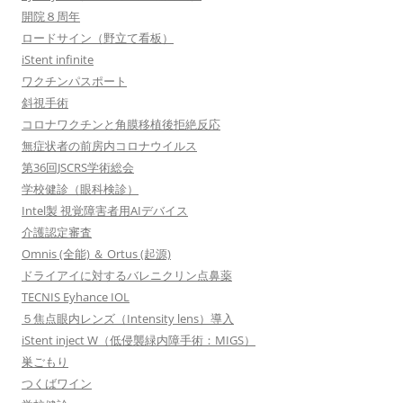
開院８周年
ロードサイン（野立て看板）
iStent infinite
ワクチンパスポート
斜視手術
コロナワクチンと角膜移植後拒絶反応
無症状者の前房内コロナウイルス
第36回JSCRS学術総会
学校健診（眼科検診）
Intel製 視覚障害者用AIデバイス
介護認定審査
Omnis (全能) ＆ Ortus (起源)
ドライアイに対するバレニクリン点鼻薬
TECNIS Eyhance IOL
５焦点眼内レンズ（Intensity lens）導入
iStent inject W（低侵襲緑内障手術：MIGS）
巣ごもり
つくばワイン