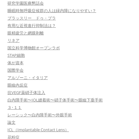
研究学園医療懇話会
睡眠時無呼吸症候群の人は緑内障になりやすい？
ブラッスリー ドゥ・プラ
有用な近視進行抑制法は？
眼精疲労と網膜剥離
リネア
国立科学博物館オープンラボ
STAP細胞
体が資本
国際学会
アルゾーニ・イタリア
眼瞼内反症
抗VEGF薬硝子体注入
白内障手術〜IOL縫着術〜硝子体手術〜眼瞼下垂手術
３･１１
レーシック〜白内障手術〜外眼手術
論文
ICL（Implantable Contact Lens）
花粉症