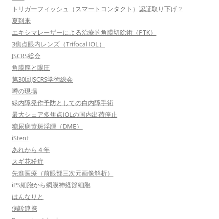
トリガーフィッシュ（スマートコンタクト）認証取り下げ？
夏到来
エキシマレーザーによる治療的角膜切除術（PTK）
3焦点眼内レンズ（Trifocal IOL）
JSCRS総会
角膜厚と眼圧
第30回JSCRS学術総会
噂の現場
緑内障発作予防としての白内障手術
最大シェア多焦点IOLの国内出荷停止
糖尿病黄斑浮腫（DME）
iStent
あれから４年
スギ花粉症
先進医療（前眼部三次元画像解析）
iPS細胞から網膜神経節細胞
はんなりと
病診連携