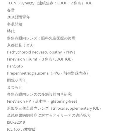
TECNIS Synergy（連続焦点：EDOF +２焦点） IOL
春雪
2020謹賀新年
冬眠開始
時代
多焦点眼内レンズ：眼科先進医療の終焉
京都伏見うどん
Pachychoroid neovasculopathy（PNV）
FineVision Triumf（３焦点+EDOF IOL）
PanOptix
Preperimetric glaucoma（PPG・前視野緑内障）
開院６周年
まつもと
多焦点眼内レンズの多施設前向き研究
FineVision HP（疎水性・ glistening-free）
追加型三焦点眼内レンズ（trifocal supplementary IOL）
単純糖尿病網膜症に対するアイリーアの適応拡大
JSCRS2019
ICL 100 万枚突破