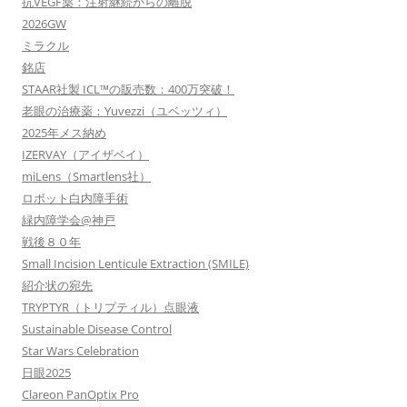
抗VEGF薬：注射継続からの離脱
2026GW
ミラクル
銘店
STAAR社製 ICL™の販売数：400万突破！
老眼の治療薬：Yuvezzi（ユベッツィ）
2025年メス納め
IZERVAY（アイザベイ）
miLens（Smartlens社）
ロボット白内障手術
緑内障学会@神戸
戦後８０年
Small Incision Lenticule Extraction (SMILE)
紹介状の宛先
TRYPTYR（トリプティル）点眼液
Sustainable Disease Control
Star Wars Celebration
日眼2025
Clareon PanOptix Pro