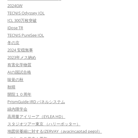
2024GW
TECNIS Odyssey IOL
ICL 300万枚突破
iDose TR
TECNIS PureSee IOL
冬の京
2024 安穏無事
2023年メス納め
有害化学物質
AIの国試合格
味覚の秋
秋晴
開院１０周年
PrismGuide IRD パネルシステム
緑内障学会
高用量アイリーア（EYLEA HD）
スタジオツアー東京 （ハリーポッター）
地図状萎縮に対するIZERVAY（avacincaptad pegol）