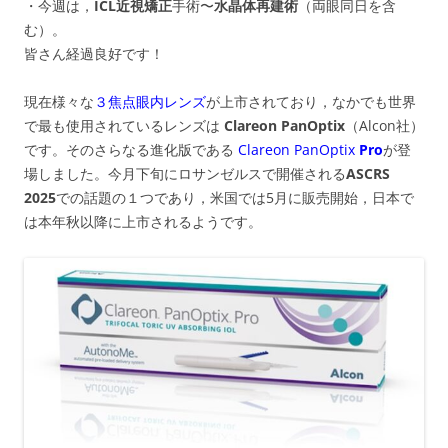
・今週は，
ICL近視矯正
手術
〜
水晶体再建術
（両眼同日を含
む）。
皆さん経過良好です！
現在様々な
３焦点眼内レンズ
が上市されており，なかでも世界
で最も使用されているレンズは
Clareon PanOptix
（Alcon社）
です。そのさらなる進化版である
Clareon PanOptix
Pro
が登
場しました。今月下旬にロサンゼルスで開催される
ASCRS
2025
での話題の１つであり，米国では5月に販売開始，日本で
は本年秋以降に上市されるようです。