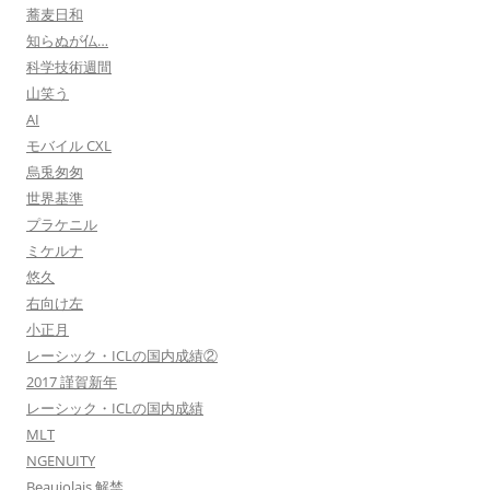
蕎麦日和
知らぬが仏…
科学技術週間
山笑う
AI
モバイル CXL
烏兎匆匆
世界基準
プラケニル
ミケルナ
悠久
右向け左
小正月
レーシック・ICLの国内成績②
2017 謹賀新年
レーシック・ICLの国内成績
MLT
NGENUITY
Beaujolais 解禁