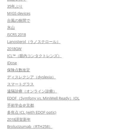
35年ぶり
MIGS devices
台風の狭間で
氷山
JSCRS 2018
Lanosterol（ラノステロール）
2018GW
ICL™（眼内コンタクトレンズ）
iDose
保険点数改定
ディスレクシア（dyslexia）
スマートグラス
遠隔診療（オンライン診療）
EDOF（Symfony vs. MiniWell Ready）IOL
手術学会＠京都
多焦点 ICL (with EDOF optic)
2018謹賀新年
Brolucizumab（RTH258）