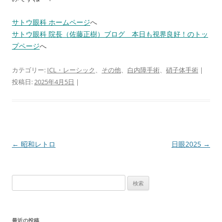
サトウ眼科 ホームページ
へ
サトウ眼科 院長（佐藤正樹）ブログ 本日も視界良好！のトッ
プページ
へ
カテゴリー:
ICL・レーシック
、
その他
、
白内障手術
、
硝子体手術
|
投稿日:
2025年4月5日
|
投
←
昭和レトロ
日眼2025
→
稿
ナ
検
ビ
索:
ゲ
ー
最近の投稿