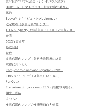
第35回JSCRS学術総会（シンポジウム講演）
DURYSTA（ビマトプロスト持続放出注射剤）
寒釣
Beovu™（ベオビュ・brolucizumab）
選定療養（多焦点眼内レンズ）
TECNIS Synergy（連続焦点：EDOF +２焦点） IOL
春雪
2020謹賀新年
冬眠開始
時代
多焦点眼内レンズ：眼科先進医療の終焉
京都伏見うどん
Pachychoroid neovasculopathy（PNV）
FineVision Triumf（３焦点+EDOF IOL）
PanOptix
Preperimetric glaucoma（PPG・前視野緑内障）
開院６周年
まつもと
多焦点眼内レンズの多施設前向き研究