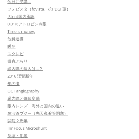
休日に受講…
フォビスタ（fovista、抗PDGF薬）
iStent国内承認
0.01%アトロピン点眼
Time is money.
他科連携
暖冬
スタレビ
鎌倉ぶらり
緑内障の病因は…？
2016 謹賀新年
年の瀬
OCT angiography
緑内障と体位変動
眼内レンズ 海外と国内の違い
鼻涙管ブジー（先天鼻涙管閉塞）
開院２周年
InnFocus Microshunt
決壊・氾濫