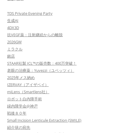
シ
ョ
TDS Private Evening Party
ン
生成AI
4DX3D
抗VEGF薬：注射継続からの離脱
2026GW
ミラクル
銘店
STAAR社製 ICL™の販売数：400万突破！
老眼の治療薬：Yuvezzi（ユベッツィ）
2025年メス納め
IZERVAY（アイザベイ）
miLens（Smartlens社）
ロボット白内障手術
緑内障学会@神戸
戦後８０年
Small Incision Lenticule Extraction (SMILE)
紹介状の宛先