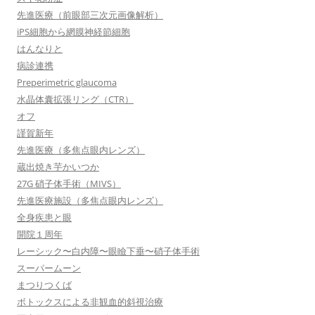
先進医療（前眼部三次元画像解析）
iPS細胞から網膜神経節細胞
はんなりと
病診連携
Preperimetric glaucoma
水晶体囊拡張リング（CTR）
オフ
謹賀新年
先進医療（多焦点眼内レンズ）
蔵出焼き芋かいつか
27G 硝子体手術（MIVS）
先進医療施設（多焦点眼内レンズ）
全身疾患と眼
開院１周年
レーシック〜白内障〜眼瞼下垂〜硝子体手術
スーパームーン
まつりつくば
ボトックスによる非観血的斜視治療