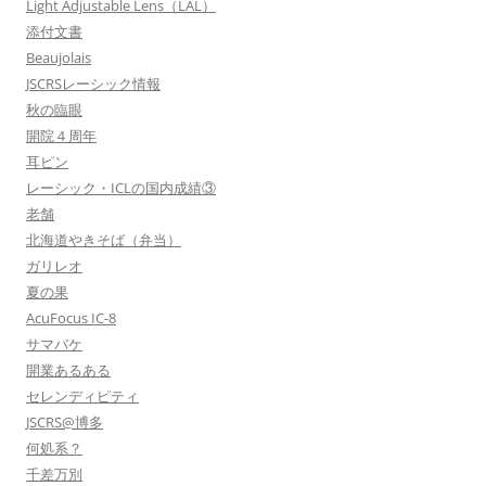
Light Adjustable Lens（LAL）
添付文書
Beaujolais
JSCRSレーシック情報
秋の臨眼
開院４周年
耳ピン
レーシック・ICLの国内成績③
老舗
北海道やきそば（弁当）
ガリレオ
夏の果
AcuFocus IC-8
サマバケ
開業あるある
セレンディピティ
JSCRS@博多
何処系？
千差万別