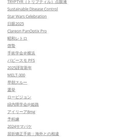
TRYPTYR（トリプティル）点眼液
Sustainable Disease Control
Star Wars Celebration
日眼2025
Clareon PanOptix Pro
昭和レトロ
啓蟄
手術学会＠横浜
バビースモ PFS
2025謹賀新年
MELT-300
早朝スルー
選挙
ロービジョン
緑内障学会@姫路
アイリーア8mg
予科練
2024サマバケ
屈折矯正手術：海外との相違