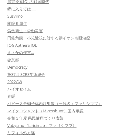
選定療養IOLの戦国時代
郷に入りては…..
Susvimo
開院９周年
労働衛生・労働災害
円錐角膜・小児近視に対する銅イオン点眼治療
IC-8 Apthera IOL
まさかの停電…
@京都
Democracy
第37回JSCRS学術総会
2022GW
バイオセイム
春暖
バビースモ硝子体内注射液（一般名：ファリシマブ）
マイクロシャント（Microshunt）国内承認
令和３年度 県民健康づくり表彰
Vabysmo（faricimab：ファリシマブ）
リフィル処方箋