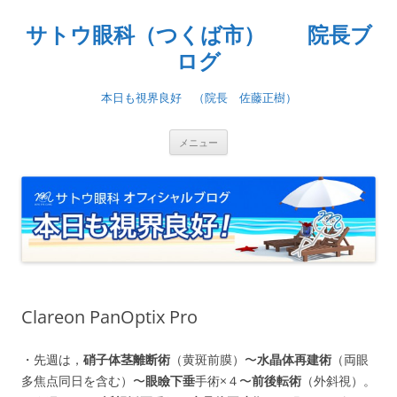
コ
ン
サトウ眼科（つくば市） 院長ブ
テ
ン
ツ
ログ
へ
ス
キ
本日も視界良好 （院長 佐藤正樹）
ッ
プ
メニュー
Clareon PanOptix Pro
・先週は，
硝子体茎離断術
（黄斑前膜）〜
水晶体再建術
（両眼
多焦点同日を含む）〜
眼瞼下垂
手術×４〜
前後転術
（外斜視）。