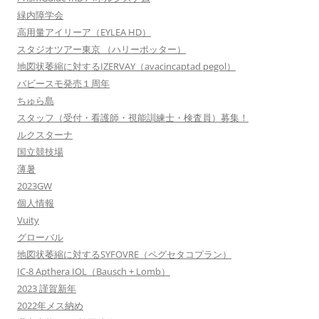
緑内障学会
高用量アイリーア（EYLEA HD）
スタジオツアー東京 （ハリーポッター）
地図状萎縮に対するIZERVAY（avacincaptad pegol）
バビースモ発売１周年
ちゅら島
スタッフ（受付・看護師・視能訓練士・検査員）募集！
ルクスターナ
国立競技場
薄暑
2023GW
個人情報
Vuity
グローバル
地図状萎縮に対するSYFOVRE（ペグセタコプラン）
IC-8 Apthera IOL（Bausch + Lomb）
2023 謹賀新年
2022年メス納め