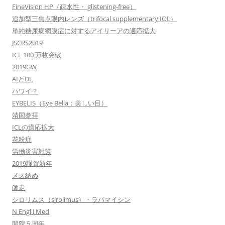
FineVision HP（疎水性・ glistening-free）
追加型三焦点眼内レンズ（trifocal supplementary IOL）
単純糖尿病網膜症に対するアイリーアの適応拡大
JSCRS2019
ICL 100 万枚突破
2019GW
AIとDL
ハワイ？
EYBELIS（Eye Bella：美しい目）
靖国参拝
ICLの適応拡大
花粉症
労働災害対策
2019謹賀新年
メス納め
師走
シロリムス（sirolimus）・ラパマイシン
N Engl J Med
開院５周年