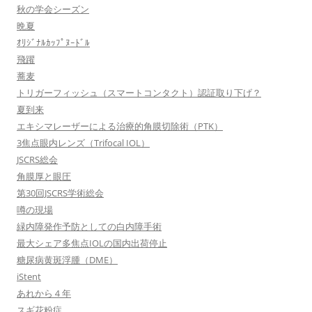
秋の学会シーズン
晩夏
ｵﾘｼﾞﾅﾙｶｯﾌﾟﾇｰﾄﾞﾙ
飛躍
蕎麦
トリガーフィッシュ（スマートコンタクト）認証取り下げ？
夏到来
エキシマレーザーによる治療的角膜切除術（PTK）
3焦点眼内レンズ（Trifocal IOL）
JSCRS総会
角膜厚と眼圧
第30回JSCRS学術総会
噂の現場
緑内障発作予防としての白内障手術
最大シェア多焦点IOLの国内出荷停止
糖尿病黄斑浮腫（DME）
iStent
あれから４年
スギ花粉症