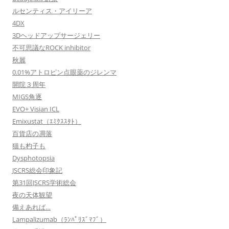
ルセンティス・アイリーア
4DX
3Dヘッドアップサージェリー
不可思議なROCK inhibitor
秋麗
0.01%アトロピン点眼薬のジレンマ
開院３周年
MIGS角逐
EVO+ Visian ICL
Emixustat（ｴﾐｸｽｽﾀﾄ）
百貨店の凋落
猫も杓子も
Dysphotopsia
JSCRS総会印象記
第31回JSCRS学術総会
夜の天体観望
備えあれば…
Lampalizumab（ﾗﾝﾊﾟﾘｽﾞﾏﾌﾞ）