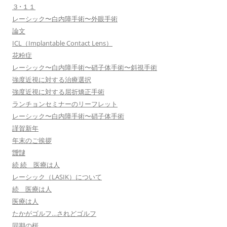
３･１１
レーシック〜白内障手術〜外眼手術
論文
ICL（Implantable Contact Lens）
花粉症
レーシック〜白内障手術〜硝子体手術〜斜視手術
強度近視に対する治療選択
強度近視に対する屈折矯正手術
ランチョンセミナーのリーフレット
レーシック〜白内障手術〜硝子体手術
謹賀新年
年末のご挨拶
靉靆
続 続 医療は人
レーシック（LASIK）について
続 医療は人
医療は人
たかがゴルフ…されどゴルフ
同期の桜