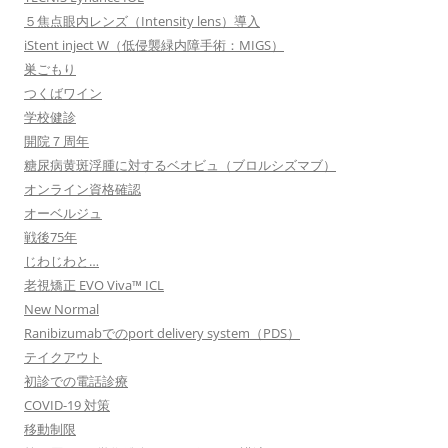
５焦点眼内レンズ（Intensity lens）導入
iStent inject W（低侵襲緑内障手術：MIGS）
巣ごもり
つくばワイン
学校健診
開院７周年
糖尿病黄斑浮腫に対するベオビュ（ブロルシズマブ）
オンライン資格確認
オーベルジュ
戦後75年
じわじわと…
老視矯正 EVO Viva™ ICL
New Normal
Ranibizumabでのport delivery system（PDS）
テイクアウト
初診での電話診療
COVID-19 対策
移動制限