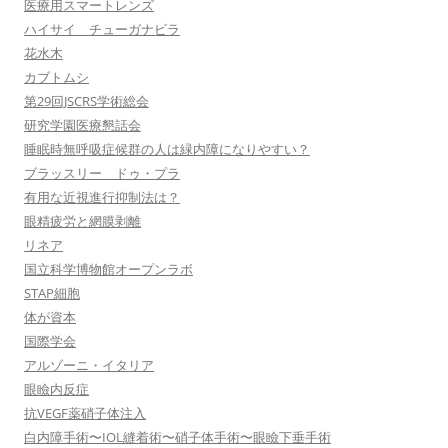
医療用スマートレンズ
ハイサイ チューガナビラ
花水木
カブトムシ
第29回JSCRS学術総会
研究学園医療懇話会
睡眠時無呼吸症候群の人は緑内障になりやすい？
ブラッスリー ドゥ・プラ
有用な近視進行抑制法は？
眼精疲労と網膜剥離
リネア
国立科学博物館オープンラボ
STAP細胞
体が資本
国際学会
アルゾーニ・イタリア
眼瞼内反症
抗VEGF薬硝子体注入
白内障手術〜IOL縫着術〜硝子体手術〜眼瞼下垂手術