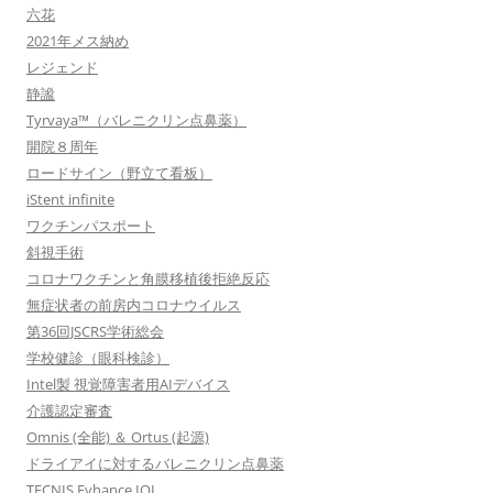
六花
2021年メス納め
レジェンド
静謐
Tyrvaya™（バレニクリン点鼻薬）
開院８周年
ロードサイン（野立て看板）
iStent infinite
ワクチンパスポート
斜視手術
コロナワクチンと角膜移植後拒絶反応
無症状者の前房内コロナウイルス
第36回JSCRS学術総会
学校健診（眼科検診）
Intel製 視覚障害者用AIデバイス
介護認定審査
Omnis (全能) ＆ Ortus (起源)
ドライアイに対するバレニクリン点鼻薬
TECNIS Eyhance IOL