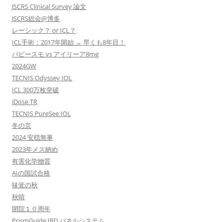
JSCRS Clinical Survey 論文
JSCRS総会@博多
レーシック？ or ICL？
ICL手術：2017年開始 → 早くも8年目！
バビースモ vs アイリーア8mg
2024GW
TECNIS Odyssey IOL
ICL 300万枚突破
iDose TR
TECNIS PureSee IOL
冬の京
2024 安穏無事
2023年メス納め
有害化学物質
AIの国試合格
味覚の秋
秋晴
開院１０周年
PrismGuide IRD パネルシステム