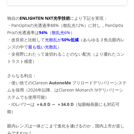
独自の
ENLIGHTEN NXT光学技術
により下記を実現：
・PanOptixの光透過率88%（散乱光12%）に対し，PanOptix
Proの光透過率は
94%
（
散乱光6%
）
・改良前と比較して
光散乱が
50%低減
（あらゆる３焦点眼内レ
ンズの中で
最も低い光散乱
）
・全視野にわたって途切れることのない配光（より優れたコン
トラスト感度）
さらなる利点：
・使い捨てのClareon
AutonoMe
プリロードデリバリーシステ
ムを採用（2026年以降、はClareon Monarch IVデリバリーシ
ステムでも使用可能）
・IOLパワーは
＋6.0 D ～ ＋34.0 D
（短眼軸長眼にも対応可
能）
眼内レンズは一体どこまで進化を遂げるのか，国内上市が楽し
みですね〜！