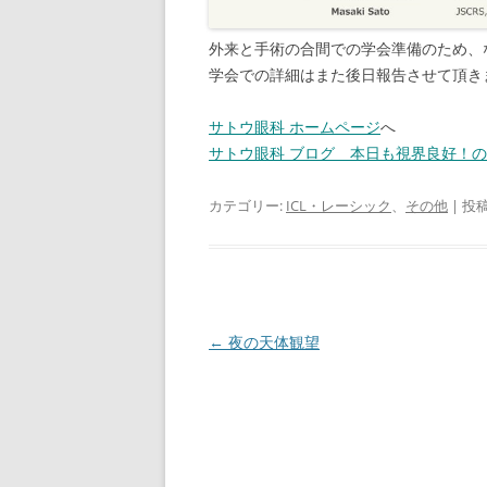
外来と手術の合間での学会準備のため、な
学会での詳細はまた後日報告させて頂き
サトウ眼科 ホームページ
へ
サトウ眼科 ブログ 本日も視界良好！
カテゴリー:
ICL・レーシック
、
その他
| 投
投
←
夜の天体観望
稿
ナ
ビ
ゲ