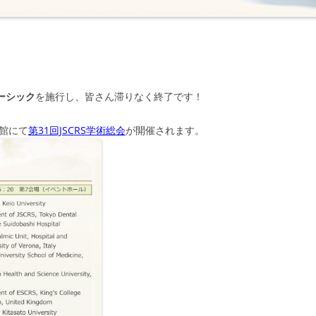
ーシック
を施行し、皆さん滞りなく終了です！
会館にて
第31回JSCRS学術総会
が開催されます。