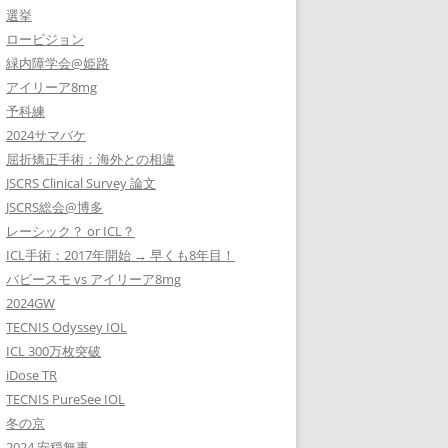
選挙
ロービジョン
緑内障学会@姫路
アイリーア8mg
予科練
2024サマバケ
屈折矯正手術：海外との相違
JSCRS Clinical Survey 論文
JSCRS総会@博多
レーシック？ or ICL？
ICL手術：2017年開始 → 早くも8年目！
バビースモ vs アイリーア8mg
2024GW
TECNIS Odyssey IOL
ICL 300万枚突破
iDose TR
TECNIS PureSee IOL
冬の京
2024 安穏無事