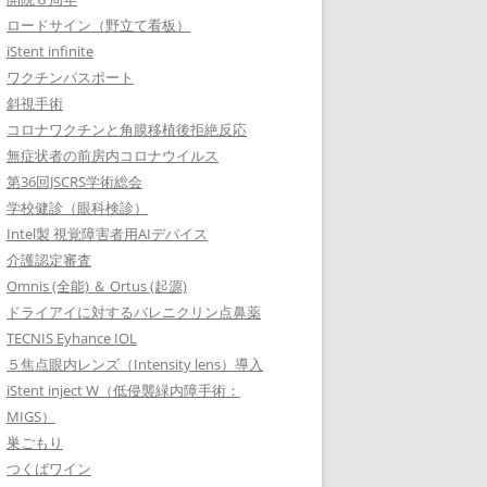
ロードサイン（野立て看板）
iStent infinite
ワクチンパスポート
斜視手術
コロナワクチンと角膜移植後拒絶反応
無症状者の前房内コロナウイルス
第36回JSCRS学術総会
学校健診（眼科検診）
Intel製 視覚障害者用AIデバイス
介護認定審査
Omnis (全能) ＆ Ortus (起源)
ドライアイに対するバレニクリン点鼻薬
TECNIS Eyhance IOL
５焦点眼内レンズ（Intensity lens）導入
iStent inject W（低侵襲緑内障手術：
MIGS）
巣ごもり
つくばワイン