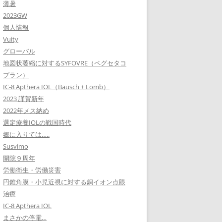
薄暑
2023GW
個人情報
Vuity
グローバル
地図状萎縮に対するSYFOVRE（ペグセタコ
プラン）
IC-8 Apthera IOL（Bausch + Lomb）
2023 謹賀新年
2022年メス納め
選定療養IOLの戦国時代
郷に入りては…..
Susvimo
開院９周年
労働衛生・労働災害
円錐角膜・小児近視に対する銅イオン点眼
治療
IC-8 Apthera IOL
まさかの停電…