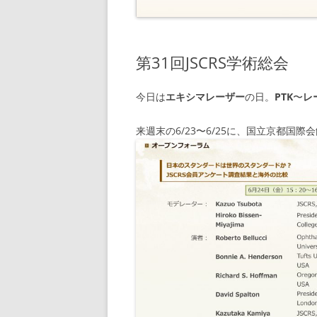
第31回JSCRS学術総会
今日は
エキシマレーザー
の日。
PTK
〜
レ
来週末の6/23〜6/25に、国立京都国際