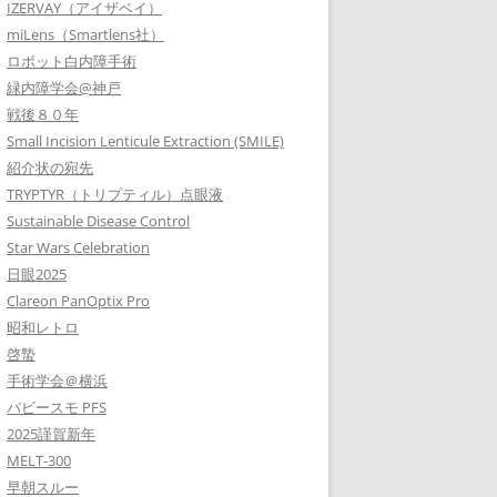
IZERVAY（アイザベイ）
miLens（Smartlens社）
ロボット白内障手術
緑内障学会@神戸
戦後８０年
Small Incision Lenticule Extraction (SMILE)
紹介状の宛先
TRYPTYR（トリプティル）点眼液
Sustainable Disease Control
Star Wars Celebration
日眼2025
Clareon PanOptix Pro
昭和レトロ
啓蟄
手術学会＠横浜
バビースモ PFS
2025謹賀新年
MELT-300
早朝スルー