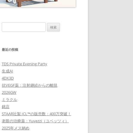
検
索:
最近の投稿
TDS Private Evening Party
生成AI
4DX3D
抗VEGF薬：注射継続からの離脱
2026GW
ミラクル
銘店
STAAR社製 ICL™の販売数：400万突破！
老眼の治療薬：Yuvezzi（ユベッツィ）
2025年メス納め