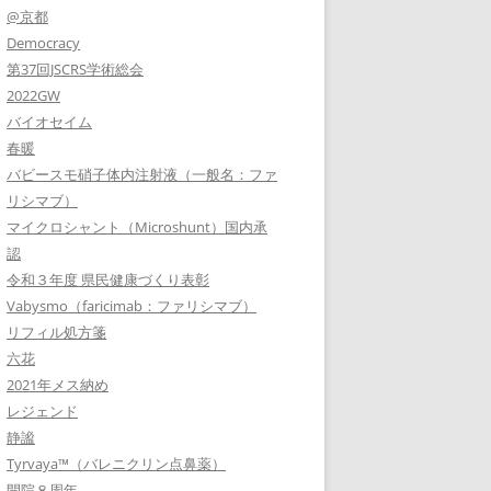
@京都
Democracy
第37回JSCRS学術総会
2022GW
バイオセイム
春暖
バビースモ硝子体内注射液（一般名：ファ
リシマブ）
マイクロシャント（Microshunt）国内承
認
令和３年度 県民健康づくり表彰
Vabysmo（faricimab：ファリシマブ）
リフィル処方箋
六花
2021年メス納め
レジェンド
静謐
Tyrvaya™（バレニクリン点鼻薬）
開院８周年