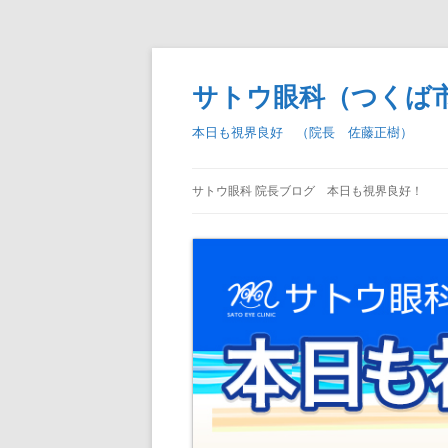
コ
ン
テ
サトウ眼科（つくば
ン
ツ
へ
本日も視界良好 （院長 佐藤正樹）
ス
キ
ッ
プ
サトウ眼科 院長ブログ 本日も視界良好！