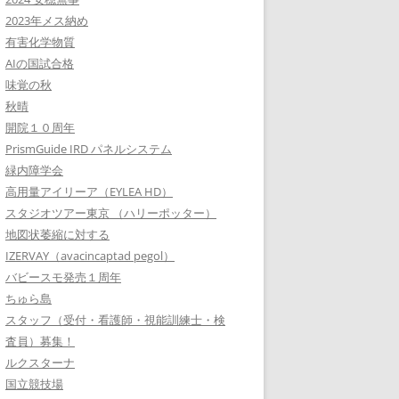
2023年メス納め
有害化学物質
AIの国試合格
味覚の秋
秋晴
開院１０周年
PrismGuide IRD パネルシステム
緑内障学会
高用量アイリーア（EYLEA HD）
スタジオツアー東京 （ハリーポッター）
地図状萎縮に対する
IZERVAY（avacincaptad pegol）
バビースモ発売１周年
ちゅら島
スタッフ（受付・看護師・視能訓練士・検
査員）募集！
ルクスターナ
国立競技場