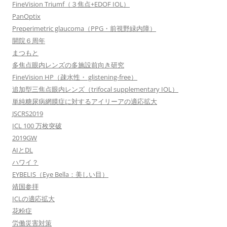
FineVision Triumf（３焦点+EDOF IOL）
PanOptix
Preperimetric glaucoma（PPG・前視野緑内障）
開院６周年
まつもと
多焦点眼内レンズの多施設前向き研究
FineVision HP（疎水性・ glistening-free）
追加型三焦点眼内レンズ（trifocal supplementary IOL）
単純糖尿病網膜症に対するアイリーアの適応拡大
JSCRS2019
ICL 100 万枚突破
2019GW
AIとDL
ハワイ？
EYBELIS（Eye Bella：美しい目）
靖国参拝
ICLの適応拡大
花粉症
労働災害対策