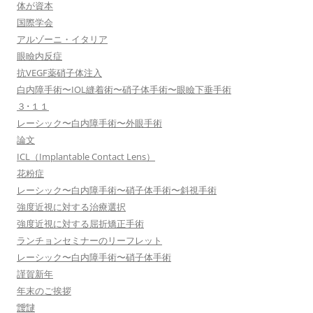
体が資本
国際学会
アルゾーニ・イタリア
眼瞼内反症
抗VEGF薬硝子体注入
白内障手術〜IOL縫着術〜硝子体手術〜眼瞼下垂手術
３･１１
レーシック〜白内障手術〜外眼手術
論文
ICL（Implantable Contact Lens）
花粉症
レーシック〜白内障手術〜硝子体手術〜斜視手術
強度近視に対する治療選択
強度近視に対する屈折矯正手術
ランチョンセミナーのリーフレット
レーシック〜白内障手術〜硝子体手術
謹賀新年
年末のご挨拶
靉靆