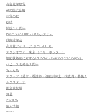
有害化学物質
AIの国試合格
味覚の秋
秋晴
開院１０周年
PrismGuide IRD パネルシステム
緑内障学会
高用量アイリーア（EYLEA HD）
スタジオツアー東京 （ハリーポッター）
地図状萎縮に対するIZERVAY（avacincaptad pegol）
バビースモ発売１周年
ちゅら島
スタッフ（受付・看護師・視能訓練士・検査員）募集！
ルクスターナ
国立競技場
薄暑
2023GW
個人情報