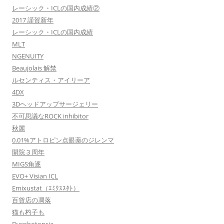
レーシック・ICLの国内成績②
2017 謹賀新年
レーシック・ICLの国内成績
MLT
NGENUITY
Beaujolais 解禁
ルセンティス・アイリーア
4DX
3Dヘッドアップサージェリー
不可思議なROCK inhibitor
秋麗
0.01%アトロピン点眼薬のジレンマ
開院３周年
MIGS角逐
EVO+ Visian ICL
Emixustat（ｴﾐｸｽｽﾀﾄ）
百貨店の凋落
猫も杓子も