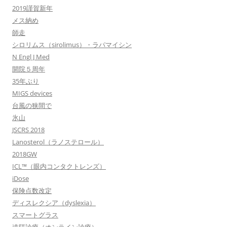
2019謹賀新年
メス納め
師走
シロリムス（sirolimus）・ラパマイシン
N Engl J Med
開院５周年
35年ぶり
MIGS devices
台風の狭間で
氷山
JSCRS 2018
Lanosterol（ラノステロール）
2018GW
ICL™（眼内コンタクトレンズ）
iDose
保険点数改定
ディスレクシア（dyslexia）
スマートグラス