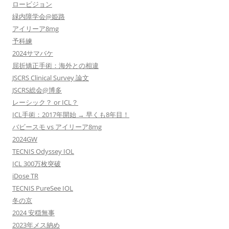
ロービジョン
緑内障学会@姫路
アイリーア8mg
予科練
2024サマバケ
屈折矯正手術：海外との相違
JSCRS Clinical Survey 論文
JSCRS総会@博多
レーシック？ or ICL？
ICL手術：2017年開始 → 早くも8年目！
バビースモ vs アイリーア8mg
2024GW
TECNIS Odyssey IOL
ICL 300万枚突破
iDose TR
TECNIS PureSee IOL
冬の京
2024 安穏無事
2023年メス納め