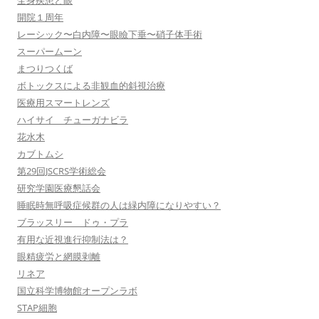
全身疾患と眼
開院１周年
レーシック〜白内障〜眼瞼下垂〜硝子体手術
スーパームーン
まつりつくば
ボトックスによる非観血的斜視治療
医療用スマートレンズ
ハイサイ チューガナビラ
花水木
カブトムシ
第29回JSCRS学術総会
研究学園医療懇話会
睡眠時無呼吸症候群の人は緑内障になりやすい？
ブラッスリー ドゥ・プラ
有用な近視進行抑制法は？
眼精疲労と網膜剥離
リネア
国立科学博物館オープンラボ
STAP細胞