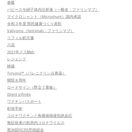
春暖
バビースモ硝子体内注射液（一般名：ファリシマブ）
マイクロシャント（Microshunt）国内承認
令和３年度 県民健康づくり表彰
Vabysmo（faricimab：ファリシマブ）
リフィル処方箋
六花
2021年メス納め
レジェンド
静謐
Tyrvaya™（バレニクリン点鼻薬）
開院８周年
ロードサイン（野立て看板）
iStent infinite
ワクチンパスポート
斜視手術
コロナワクチンと角膜移植後拒絶反応
無症状者の前房内コロナウイルス
第36回JSCRS学術総会