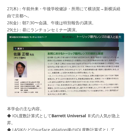
27(木)：午前外来・午後学校健診・所用にて横須賀→新横浜経
由で京都へ。
28(金)：朝7:30〜会議、午後は特別報告の講演。
29(土)：昼にランチョンセミナー講演。
本学会の主な内容。
◆ IOL度数計算式として
Barrett Universal Ⅱ
式の人気が急上
昇。
◆ LASIKなどのsurface ablation後のIOL度数計算式として