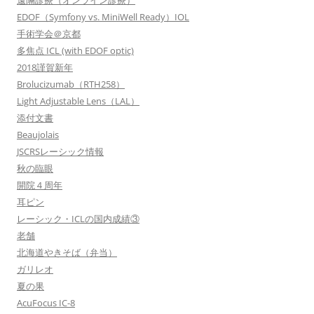
遠隔診療（オンライン診療）
EDOF（Symfony vs. MiniWell Ready）IOL
手術学会＠京都
多焦点 ICL (with EDOF optic)
2018謹賀新年
Brolucizumab（RTH258）
Light Adjustable Lens（LAL）
添付文書
Beaujolais
JSCRSレーシック情報
秋の臨眼
開院４周年
耳ピン
レーシック・ICLの国内成績③
老舗
北海道やきそば（弁当）
ガリレオ
夏の果
AcuFocus IC-8