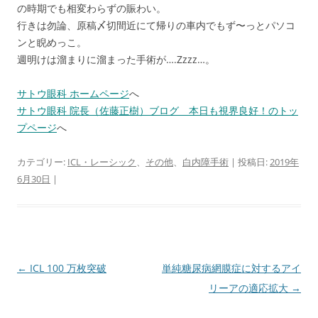
の時期でも相変わらずの賑わい。
行きは勿論、原稿〆切間近にて帰りの車内でもず〜っとパソコ
ンと睨めっこ。
週明けは溜まりに溜まった手術が….Zzzz…。
サトウ眼科 ホームページ
へ
サトウ眼科 院長（佐藤正樹）ブログ 本日も視界良好！のトッ
プページ
へ
カテゴリー:
ICL・レーシック
、
その他
、
白内障手術
| 投稿日:
2019年
6月30日
|
投
←
ICL 100 万枚突破
単純糖尿病網膜症に対するアイ
稿
リーアの適応拡大
→
ナ