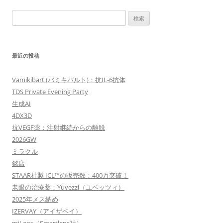
ビ
検
ゲ
索:
ー
シ
最近の投稿
ョ
ン
Vamikibart (バミキバルト)：抗IL-6抗体
TDS Private Evening Party
生成AI
4DX3D
抗VEGF薬：注射継続からの離脱
2026GW
ミラクル
銘店
STAAR社製 ICL™の販売数：400万突破！
老眼の治療薬：Yuvezzi（ユベッツィ）
2025年メス納め
IZERVAY（アイザベイ）