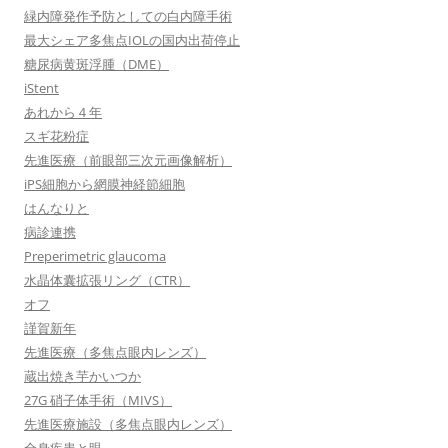
緑内障発作予防としての白内障手術
最大シェア多焦点IOLの国内出荷停止
糖尿病黄斑浮腫（DME）
iStent
あれから４年
スギ花粉症
先進医療（前眼部三次元画像解析）
iPS細胞から網膜神経節細胞
はんなりと
病診連携
Preperimetric glaucoma
水晶体囊拡張リング（CTR）
オフ
謹賀新年
先進医療（多焦点眼内レンズ）
蔵出焼き芋かいつか
27G 硝子体手術（MIVS）
先進医療施設（多焦点眼内レンズ）