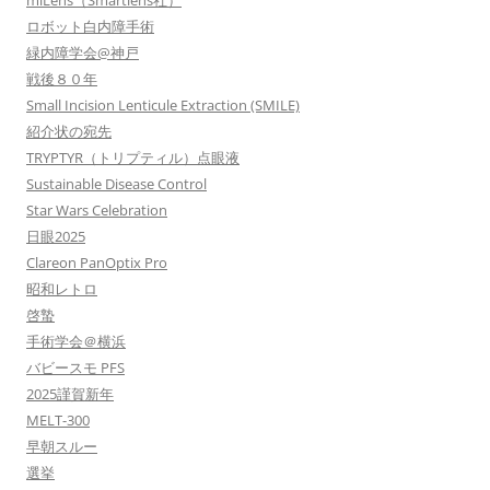
miLens（Smartlens社）
ロボット白内障手術
緑内障学会@神戸
戦後８０年
Small Incision Lenticule Extraction (SMILE)
紹介状の宛先
TRYPTYR（トリプティル）点眼液
Sustainable Disease Control
Star Wars Celebration
日眼2025
Clareon PanOptix Pro
昭和レトロ
啓蟄
手術学会＠横浜
バビースモ PFS
2025謹賀新年
MELT-300
早朝スルー
選挙