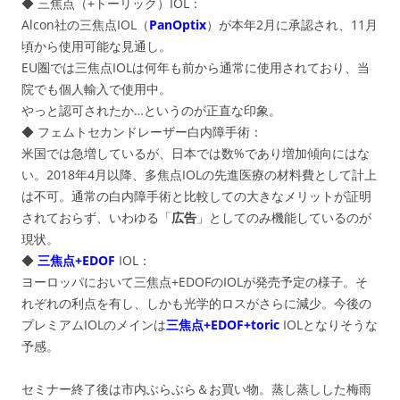
◆ 三焦点（+トーリック）IOL：
Alcon社の三焦点IOL（
PanOptix
）が本年2月に承認され、11月
頃から使用可能な見通し。
EU圏では三焦点IOLは何年も前から通常に使用されており、当
院でも個人輸入で使用中。
やっと認可されたか…というのが正直な印象。
◆ フェムトセカンドレーザー白内障手術：
米国では急増しているが、日本では数%であり増加傾向にはな
い。2018年4月以降、多焦点IOLの先進医療の材料費として計上
は不可。通常の白内障手術と比較しての大きなメリットが証明
されておらず、いわゆる「
広告
」としてのみ機能しているのが
現状。
◆
三焦点+EDOF
IOL：
ヨーロッパにおいて三焦点+EDOFのIOLが発売予定の様子。そ
れぞれの利点を有し、しかも光学的ロスがさらに減少。今後の
プレミアムIOLのメインは
三焦点+EDOF+toric
IOLとなりそうな
予感。
セミナー終了後は市内ぶらぶら＆お買い物。蒸し蒸しした梅雨