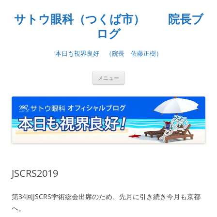
コ
ン
サトウ眼科（つくば市） 院長ブ
テ
ン
ツ
ログ
へ
ス
キ
本日も視界良好 （院長 佐藤正樹）
ッ
プ
メニュー
JSCRS2019
第34回JSCRS学術総会出席のため、先月に引き続き今月も京都
へ。