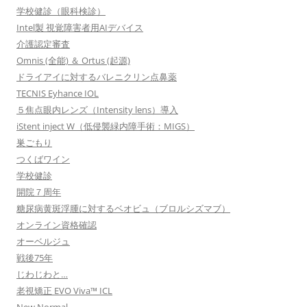
学校健診（眼科検診）
Intel製 視覚障害者用AIデバイス
介護認定審査
Omnis (全能) ＆ Ortus (起源)
ドライアイに対するバレニクリン点鼻薬
TECNIS Eyhance IOL
５焦点眼内レンズ（Intensity lens）導入
iStent inject W（低侵襲緑内障手術：MIGS）
巣ごもり
つくばワイン
学校健診
開院７周年
糖尿病黄斑浮腫に対するベオビュ（ブロルシズマブ）
オンライン資格確認
オーベルジュ
戦後75年
じわじわと…
老視矯正 EVO Viva™ ICL