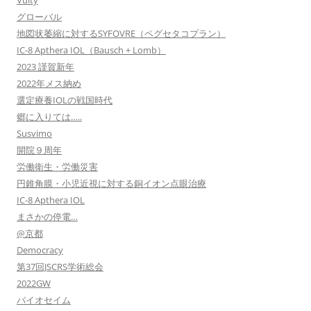
Vuity
グローバル
地図状萎縮に対するSYFOVRE（ペグセタコプラン）
IC-8 Apthera IOL（Bausch + Lomb）
2023 謹賀新年
2022年メス納め
選定療養IOLの戦国時代
郷に入りては…..
Susvimo
開院９周年
労働衛生・労働災害
円錐角膜・小児近視に対する銅イオン点眼治療
IC-8 Apthera IOL
まさかの停電…
@京都
Democracy
第37回JSCRS学術総会
2022GW
バイオセイム