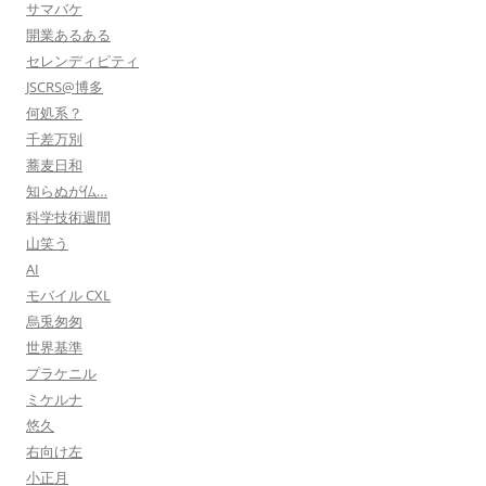
サマバケ
開業あるある
セレンディピティ
JSCRS@博多
何処系？
千差万別
蕎麦日和
知らぬが仏…
科学技術週間
山笑う
AI
モバイル CXL
烏兎匆匆
世界基準
プラケニル
ミケルナ
悠久
右向け左
小正月