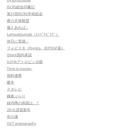
Dysphotopsia
JSCRS総会印象記
第31回JSCRS学術総会
夜の天体観望
備えあれば…
Lampalizumab（ﾗﾝﾊﾟﾘｽﾞﾏﾌﾞ）
休日に受講…
フォビスタ（fovista、抗PDGF薬）
iStent国内承認
0.01%アトロピン点眼
Time is money.
他科連携
暖冬
スタレビ
鎌倉ぶらり
緑内障の病因は…？
2016 謹賀新年
年の瀬
OCT angiography