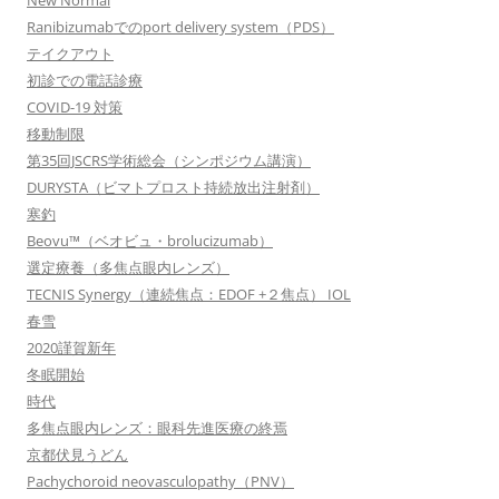
New Normal
Ranibizumabでのport delivery system（PDS）
テイクアウト
初診での電話診療
COVID-19 対策
移動制限
第35回JSCRS学術総会（シンポジウム講演）
DURYSTA（ビマトプロスト持続放出注射剤）
寒釣
Beovu™（ベオビュ・brolucizumab）
選定療養（多焦点眼内レンズ）
TECNIS Synergy（連続焦点：EDOF +２焦点） IOL
春雪
2020謹賀新年
冬眠開始
時代
多焦点眼内レンズ：眼科先進医療の終焉
京都伏見うどん
Pachychoroid neovasculopathy（PNV）