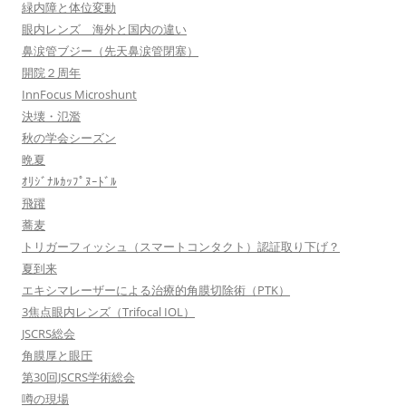
緑内障と体位変動
眼内レンズ 海外と国内の違い
鼻涙管ブジー（先天鼻涙管閉塞）
開院２周年
InnFocus Microshunt
決壊・氾濫
秋の学会シーズン
晩夏
ｵﾘｼﾞﾅﾙｶｯﾌﾟﾇｰﾄﾞﾙ
飛躍
蕎麦
トリガーフィッシュ（スマートコンタクト）認証取り下げ？
夏到来
エキシマレーザーによる治療的角膜切除術（PTK）
3焦点眼内レンズ（Trifocal IOL）
JSCRS総会
角膜厚と眼圧
第30回JSCRS学術総会
噂の現場