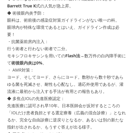
Barrett
True K
式の人気が急上昇。
◆ 術後眼内炎予防：
眼科は、術前後の感染症対策ガイドラインがない唯一の科。
眼球内が特殊な環境であるとはいえ、ガイドライン作成は必
要！
・抗菌薬前房内注入：
行う術者と行わない術者で二分。
モキシフロキサシンを用いての
Flash法
→数万件の白内障手術に
て
術後眼内炎は0%
。
・ AMR対策：
ヨード、そしてヨード、さらにヨード。数秒から数十秒であら
ゆる菌を死滅させ、耐性も心配なし。適応外使用であるが、灌
流液に最初から注入する手法が有用との報告もあり。
◆ 多焦点IOLの先進医療認定：
先進医療に認可され早10年。日本医師会が反対するところの
「IOLだけ患者負担とする選定療養（広義の混合診療）」となれ
るか、完全な自由診療に逆戻りとなるか、あるいは別の新たな
指針が出されるか、もうすぐ答えが出る様子。