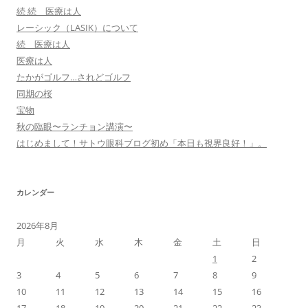
続 続 医療は人
レーシック（LASIK）について
続 医療は人
医療は人
たかがゴルフ…されどゴルフ
同期の桜
宝物
秋の臨眼〜ランチョン講演〜
はじめまして！サトウ眼科ブログ初め「本日も視界良好！」。
カレンダー
2026年8月
月
火
水
木
金
土
日
1
2
3
4
5
6
7
8
9
10
11
12
13
14
15
16