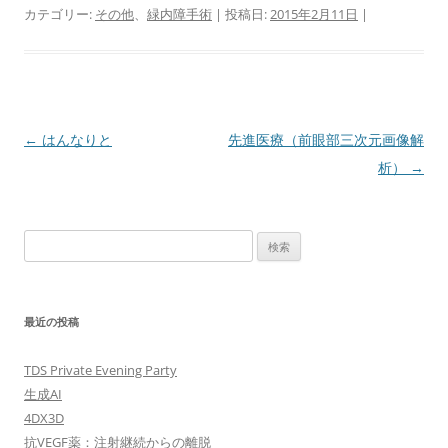
カテゴリー:
その他
、
緑内障手術
| 投稿日:
2015年2月11日
|
投
←
はんなりと
先進医療（前眼部三次元画像解
稿
析）
→
ナ
ビ
検
ゲ
索:
ー
シ
最近の投稿
ョ
ン
TDS Private Evening Party
生成AI
4DX3D
抗VEGF薬：注射継続からの離脱