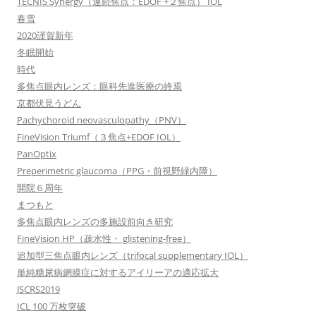
TECNIS Synergy（連続焦点：EDOF +２焦点） IOL
春雪
2020謹賀新年
冬眠開始
時代
多焦点眼内レンズ：眼科先進医療の終焉
京都伏見うどん
Pachychoroid neovasculopathy（PNV）
FineVision Triumf（３焦点+EDOF IOL）
PanOptix
Preperimetric glaucoma（PPG・前視野緑内障）
開院６周年
まつもと
多焦点眼内レンズの多施設前向き研究
FineVision HP（疎水性・ glistening-free）
追加型三焦点眼内レンズ（trifocal supplementary IOL）
単純糖尿病網膜症に対するアイリーアの適応拡大
JSCRS2019
ICL 100 万枚突破