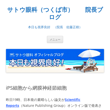
コ
ン
サトウ眼科（つくば市） 院長ブ
テ
ン
ツ
ログ
へ
ス
キ
本日も視界良好 （院長 佐藤正樹）
ッ
プ
メニュー
iPS細胞から網膜神経節細胞
昨日19時、日本発の素晴らしい論文が
Scientific
Reports
（Nature Publishing Group）オンライン版で発表さ