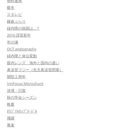
他科連携
暖冬
スタレビ
鎌倉ぶらり
緑内障の病因は…？
2016 謹賀新年
年の瀬
OCT angiography
緑内障と体位変動
眼内レンズ 海外と国内の違い
鼻涙管ブジー（先天鼻涙管閉塞）
開院２周年
InnFocus Microshunt
決壊・氾濫
秋の学会シーズン
晩夏
ｵﾘｼﾞﾅﾙｶｯﾌﾟﾇｰﾄﾞﾙ
飛躍
蕎麦