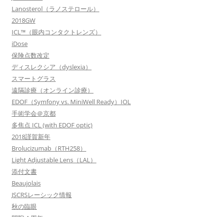
Lanosterol（ラノステロール）
2018GW
ICL™（眼内コンタクトレンズ）
iDose
保険点数改定
ディスレクシア（dyslexia）
スマートグラス
遠隔診療（オンライン診療）
EDOF（Symfony vs. MiniWell Ready）IOL
手術学会＠京都
多焦点 ICL (with EDOF optic)
2018謹賀新年
Brolucizumab（RTH258）
Light Adjustable Lens（LAL）
添付文書
Beaujolais
JSCRSレーシック情報
秋の臨眼