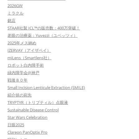
2026GW
ミラクル
銘店
STAAR社製 ICL™の販売数：400万突破！
老眼の治療薬：Yuvezzi（ユベッツィ）
2025年メス納め
IZERVAY（アイザベイ）
miLens（Smartlens社）
ロボット白内障手術
緑内障学会@神戸
戦後８０年
Small Incision Lenticule Extraction (SMILE)
紹介状の宛先
TRYPTYR（トリプティル）点眼液
Sustainable Disease Control
Star Wars Celebration
日眼2025
Clareon PanOptix Pro