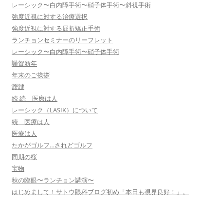
レーシック〜白内障手術〜硝子体手術〜斜視手術
強度近視に対する治療選択
強度近視に対する屈折矯正手術
ランチョンセミナーのリーフレット
レーシック〜白内障手術〜硝子体手術
謹賀新年
年末のご挨拶
靉靆
続 続 医療は人
レーシック（LASIK）について
続 医療は人
医療は人
たかがゴルフ…されどゴルフ
同期の桜
宝物
秋の臨眼〜ランチョン講演〜
はじめまして！サトウ眼科ブログ初め「本日も視界良好！」。