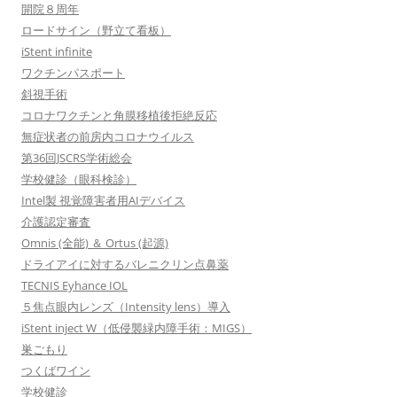
開院８周年
ロードサイン（野立て看板）
iStent infinite
ワクチンパスポート
斜視手術
コロナワクチンと角膜移植後拒絶反応
無症状者の前房内コロナウイルス
第36回JSCRS学術総会
学校健診（眼科検診）
Intel製 視覚障害者用AIデバイス
介護認定審査
Omnis (全能) ＆ Ortus (起源)
ドライアイに対するバレニクリン点鼻薬
TECNIS Eyhance IOL
５焦点眼内レンズ（Intensity lens）導入
iStent inject W（低侵襲緑内障手術：MIGS）
巣ごもり
つくばワイン
学校健診