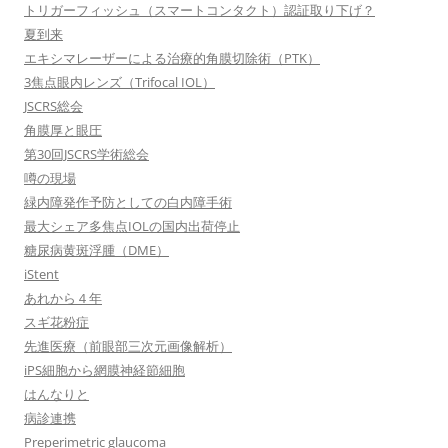
トリガーフィッシュ（スマートコンタクト）認証取り下げ？
夏到来
エキシマレーザーによる治療的角膜切除術（PTK）
3焦点眼内レンズ（Trifocal IOL）
JSCRS総会
角膜厚と眼圧
第30回JSCRS学術総会
噂の現場
緑内障発作予防としての白内障手術
最大シェア多焦点IOLの国内出荷停止
糖尿病黄斑浮腫（DME）
iStent
あれから４年
スギ花粉症
先進医療（前眼部三次元画像解析）
iPS細胞から網膜神経節細胞
はんなりと
病診連携
Preperimetric glaucoma