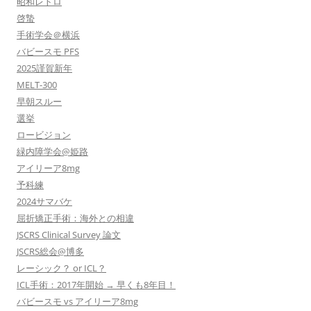
昭和レトロ
啓蟄
手術学会＠横浜
バビースモ PFS
2025謹賀新年
MELT-300
早朝スルー
選挙
ロービジョン
緑内障学会@姫路
アイリーア8mg
予科練
2024サマバケ
屈折矯正手術：海外との相違
JSCRS Clinical Survey 論文
JSCRS総会@博多
レーシック？ or ICL？
ICL手術：2017年開始 → 早くも8年目！
バビースモ vs アイリーア8mg