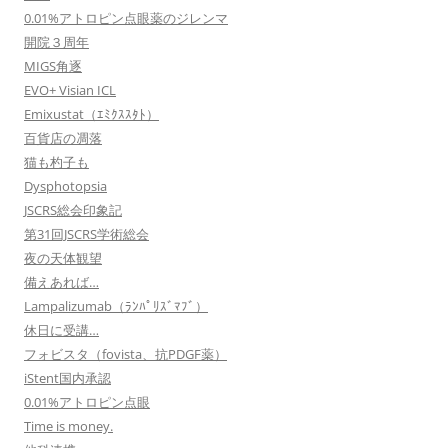
0.01%アトロピン点眼薬のジレンマ
開院３周年
MIGS角逐
EVO+ Visian ICL
Emixustat（ｴﾐｸｽｽﾀﾄ）
百貨店の凋落
猫も杓子も
Dysphotopsia
JSCRS総会印象記
第31回JSCRS学術総会
夜の天体観望
備えあれば…
Lampalizumab（ﾗﾝﾊﾟﾘｽﾞﾏﾌﾞ）
休日に受講…
フォビスタ（fovista、抗PDGF薬）
iStent国内承認
0.01%アトロピン点眼
Time is money.