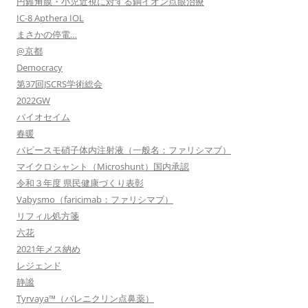
円錐角膜・小児近視に対する銅イオン点眼治療
IC-8 Apthera IOL
まさかの停電…
@京都
Democracy
第37回JSCRS学術総会
2022GW
バイオセイム
春暖
バビースモ硝子体内注射液（一般名：ファリシマブ）
マイクロシャント（Microshunt）国内承認
令和３年度 県民健康づくり表彰
Vabysmo（faricimab：ファリシマブ）
リフィル処方箋
六花
2021年メス納め
レジェンド
静謐
Tyrvaya™（バレニクリン点鼻薬）