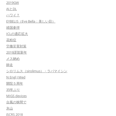
2019GW
AIとDL
ハワイ？
EYBELIS（Eye Bella：美しい目）
靖国参拝
ICLの適応拡大
花粉症
労働災害対策
2019謹賀新年
メス納め
師走
シロリムス（sirolimus）・ラパマイシン
N Engl J Med
開院５周年
35年ぶり
MIGS devices
台風の狭間で
氷山
JSCRS 2018