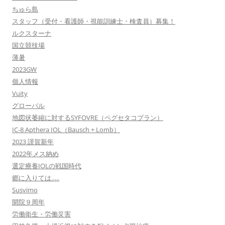
ちゅら島
スタッフ（受付・看護師・視能訓練士・検査員）募集！
ルクスターナ
国立競技場
薄暑
2023GW
個人情報
Vuity
グローバル
地図状萎縮に対するSYFOVRE（ペグセタコプラン）
IC-8 Apthera IOL（Bausch + Lomb）
2023 謹賀新年
2022年メス納め
選定療養IOLの戦国時代
郷に入りては…..
Susvimo
開院９周年
労働衛生・労働災害