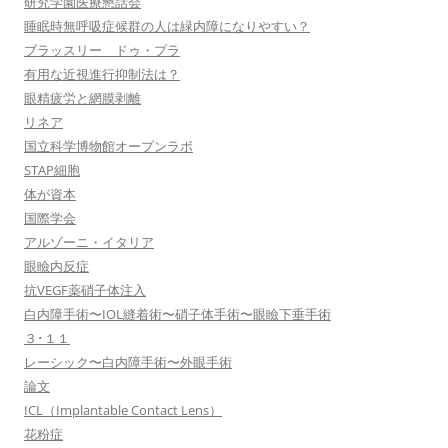
研究学園医療懇話会
睡眠時無呼吸症候群の人は緑内障になりやすい？
ブラッスリー ドゥ・プラ
有用な近視進行抑制法は？
眼精疲労と網膜剥離
リネア
国立科学博物館オープンラボ
STAP細胞
体が資本
国際学会
アルゾーニ・イタリア
眼瞼内反症
抗VEGF薬硝子体注入
白内障手術〜IOL縫着術〜硝子体手術〜眼瞼下垂手術
３･１１
レーシック〜白内障手術〜外眼手術
論文
ICL（Implantable Contact Lens）
花粉症