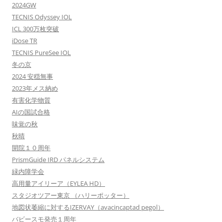
2024GW
TECNIS Odyssey IOL
ICL 300万枚突破
iDose TR
TECNIS PureSee IOL
冬の京
2024 安穏無事
2023年メス納め
有害化学物質
AIの国試合格
味覚の秋
秋晴
開院１０周年
PrismGuide IRD パネルシステム
緑内障学会
高用量アイリーア（EYLEA HD）
スタジオツアー東京 （ハリーポッター）
地図状萎縮に対するIZERVAY（avacincaptad pegol）
バビースモ発売１周年