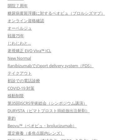
開院７周年
糖尿病黄斑浮腫に対するベオビュ（ブロルシズマブ）
オンライン資格確認
オーベルジュ
戦後75年
じわじわと…
老視矯正 EVO Viva™ ICL
New Normal
Ranibizumabでのport delivery system（PDS）
テイクアウト
初診での電話診療
COVID-19 対策
移動制限
第35回JSCRS学術総会（シンポジウム講演）
DURYSTA（ビマトプロスト持続放出注射剤）
寒釣
Beovu™（ベオビュ・brolucizumab）
選定療養（多焦点眼内レンズ）