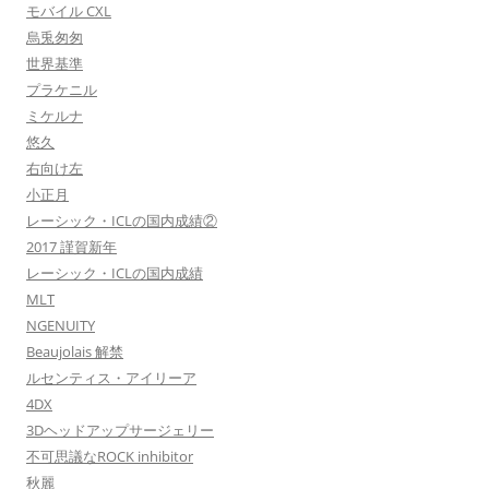
モバイル CXL
烏兎匆匆
世界基準
プラケニル
ミケルナ
悠久
右向け左
小正月
レーシック・ICLの国内成績②
2017 謹賀新年
レーシック・ICLの国内成績
MLT
NGENUITY
Beaujolais 解禁
ルセンティス・アイリーア
4DX
3Dヘッドアップサージェリー
不可思議なROCK inhibitor
秋麗