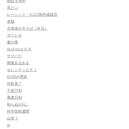
開院４周年
耳ピン
レーシック・ICLの国内成績③
老舗
北海道やきそば（弁当）
ガリレオ
夏の果
AcuFocus IC-8
サマバケ
開業あるある
セレンディピティ
JSCRS@博多
何処系？
千差万別
蕎麦日和
知らぬが仏…
科学技術週間
山笑う
AI