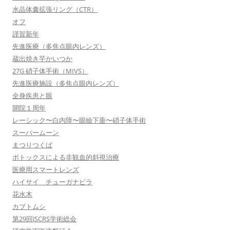
水晶体囊拡張リング（CTR）
オフ
謹賀新年
先進医療（多焦点眼内レンズ）
蔵出焼き芋かいつか
27G 硝子体手術（MIVS）
先進医療施設（多焦点眼内レンズ）
全身疾患と眼
開院１周年
レーシック〜白内障〜眼瞼下垂〜硝子体手術
スーパームーン
まつりつくば
ボトックスによる非観血的斜視治療
医療用スマートレンズ
ハイサイ チューガナビラ
花水木
カブトムシ
第29回JSCRS学術総会