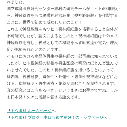
れました。
国立成育医療研究センター眼科の研究チームが、ヒトiPS細胞か
ら、神経線維をもつ網膜神経節細胞（視神経細胞）を作製する
ことに、世界で初めて成功したとのこと！
これまで神経線維をもつヒト視神経細胞を培養すること自体が
不可能でしたが、論文によるとこのヒト視神経細胞は1~2cmの
神経線維を有し、神経としての機能を示す軸索流や電気生理反
応が認められたとのことです。
イモリにおける水晶体再生や視神経の一部再生は知られていま
したが、ヒト視神経の移植や再生医療の研究はほとんど進んで
いませんでした。このヒト視神経細胞を用いることによって、
緑内障、視神経炎、遺伝性・外傷性・虚血性視神経症などにお
ける、病態解明・再生医療・創薬が進むことが期待されます。
真の研究とはこうあるべき、というまさにお手本ですね。しか
も日本発！久々に感動を覚える論文です。
サトウ眼科 ホームページ
へ
サトウ眼科 ブログ 本日も視界良好！のトップページ
へ