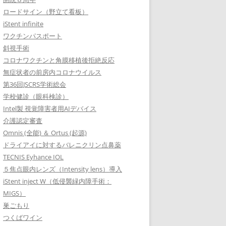
ロードサイン（野立て看板）
iStent infinite
ワクチンパスポート
斜視手術
コロナワクチンと角膜移植後拒絶反応
無症状者の前房内コロナウイルス
第36回JSCRS学術総会
学校健診（眼科検診）
Intel製 視覚障害者用AIデバイス
介護認定審査
Omnis (全能) ＆ Ortus (起源)
ドライアイに対するバレニクリン点鼻薬
TECNIS Eyhance IOL
５焦点眼内レンズ（Intensity lens）導入
iStent inject W（低侵襲緑内障手術：
MIGS）
巣ごもり
つくばワイン