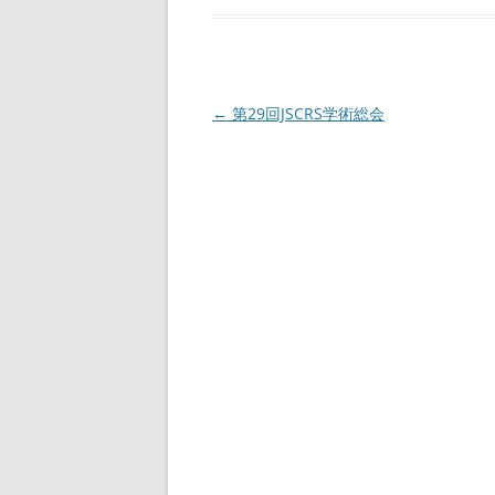
投
←
第29回JSCRS学術総会
稿
ナ
ビ
ゲ
ー
シ
ョ
ン