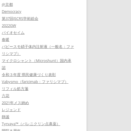
@京都
Democracy
第37回JSCRS学術総会
2022GW
バイオセイム
春暖
バビースモ硝子体内注射液（一般名：ファ
リシマブ）
マイクロシャント（Microshunt）国内承
認
令和３年度 県民健康づくり表彰
Vabysmo（faricimab：ファリシマブ）
リフィル処方箋
六花
2021年メス納め
レジェンド
静謐
Tyrvaya™（バレニクリン点鼻薬）
開院８周年