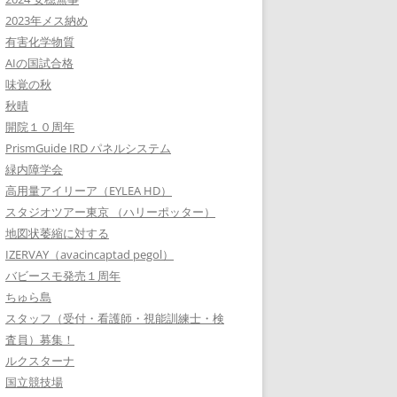
2023年メス納め
有害化学物質
AIの国試合格
味覚の秋
秋晴
開院１０周年
PrismGuide IRD パネルシステム
緑内障学会
高用量アイリーア（EYLEA HD）
スタジオツアー東京 （ハリーポッター）
地図状萎縮に対する
IZERVAY（avacincaptad pegol）
バビースモ発売１周年
ちゅら島
スタッフ（受付・看護師・視能訓練士・検
査員）募集！
ルクスターナ
国立競技場