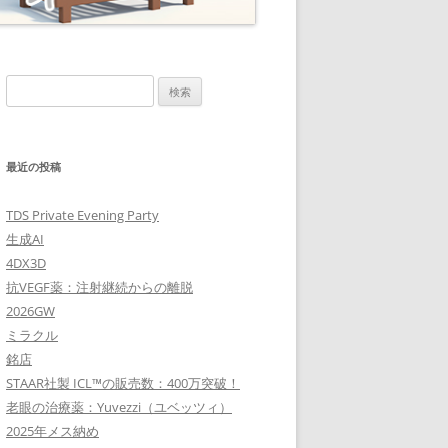
検
索:
最近の投稿
TDS Private Evening Party
生成AI
4DX3D
抗VEGF薬：注射継続からの離脱
2026GW
ミラクル
銘店
STAAR社製 ICL™の販売数：400万突破！
老眼の治療薬：Yuvezzi（ユベッツィ）
2025年メス納め