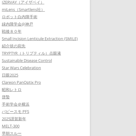
IZERVAY（アイザベイ）
miLens（Smartlens社）
ロボット白内障手術
緑内障学会@神戸
戦後８０年
Small Incision Lenticule Extraction (SMILE)
紹介状の宛先
TRYPTYR（トリプティル）点眼液
Sustainable Disease Control
Star Wars Celebration
日眼2025
Clareon PanOptix Pro
昭和レトロ
啓蟄
手術学会＠横浜
バビースモ PFS
2025謹賀新年
MELT-300
早朝スルー