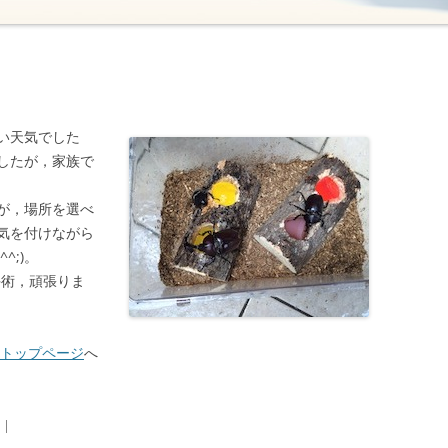
い天気でした
したが，家族で
が，場所を選べ
気を付けながら
^;)。
手術，頑張りま
のトップページ
へ
|