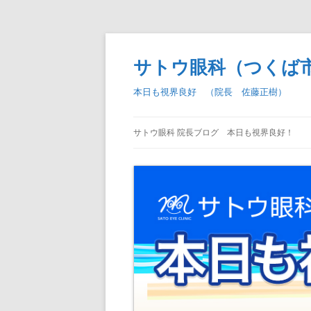
コ
ン
テ
サトウ眼科（つくば
ン
ツ
へ
本日も視界良好 （院長 佐藤正樹）
ス
キ
ッ
プ
サトウ眼科 院長ブログ 本日も視界良好！