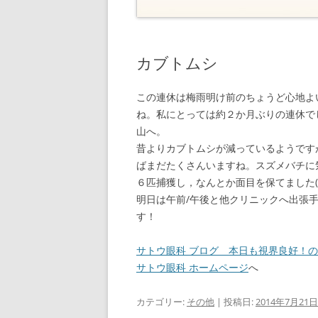
カブトムシ
この連休は梅雨明け前のちょうど心地よ
ね。私にとっては約２か月ぶりの連休で
山へ。
昔よりカブトムシが減っているようです
ばまだたくさんいますね。スズメバチに
６匹捕獲し，なんとか面目を保てました(^
明日は午前/午後と他クリニックへ出張
す！
サトウ眼科 ブログ 本日も視界良好！
サトウ眼科 ホームページ
へ
カテゴリー:
その他
| 投稿日:
2014年7月21日