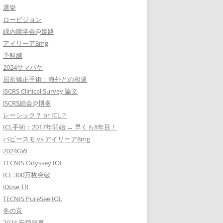
選挙
ロービジョン
緑内障学会@姫路
アイリーア8mg
予科練
2024サマバケ
屈折矯正手術：海外との相違
JSCRS Clinical Survey 論文
JSCRS総会@博多
レーシック？ or ICL？
ICL手術：2017年開始 → 早くも8年目！
バビースモ vs アイリーア8mg
2024GW
TECNIS Odyssey IOL
ICL 300万枚突破
iDose TR
TECNIS PureSee IOL
冬の京
2024 安穏無事