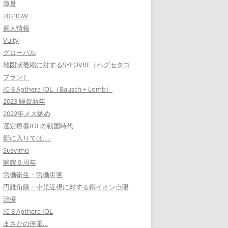
薄暑
2023GW
個人情報
Vuity
グローバル
地図状萎縮に対するSYFOVRE（ペグセタコ
プラン）
IC-8 Apthera IOL（Bausch + Lomb）
2023 謹賀新年
2022年メス納め
選定療養IOLの戦国時代
郷に入りては…..
Susvimo
開院９周年
労働衛生・労働災害
円錐角膜・小児近視に対する銅イオン点眼
治療
IC-8 Apthera IOL
まさかの停電…