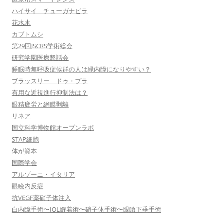
ハイサイ チューガナビラ
花水木
カブトムシ
第29回JSCRS学術総会
研究学園医療懇話会
睡眠時無呼吸症候群の人は緑内障になりやすい？
ブラッスリー ドゥ・プラ
有用な近視進行抑制法は？
眼精疲労と網膜剥離
リネア
国立科学博物館オープンラボ
STAP細胞
体が資本
国際学会
アルゾーニ・イタリア
眼瞼内反症
抗VEGF薬硝子体注入
白内障手術〜IOL縫着術〜硝子体手術〜眼瞼下垂手術