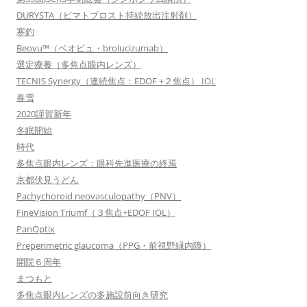
DURYSTA（ビマトプロスト持続放出注射剤）
寒釣
Beovu™（ベオビュ・brolucizumab）
選定療養（多焦点眼内レンズ）
TECNIS Synergy（連続焦点：EDOF +２焦点） IOL
春雪
2020謹賀新年
冬眠開始
時代
多焦点眼内レンズ：眼科先進医療の終焉
京都伏見うどん
Pachychoroid neovasculopathy（PNV）
FineVision Triumf（３焦点+EDOF IOL）
PanOptix
Preperimetric glaucoma（PPG・前視野緑内障）
開院６周年
まつもと
多焦点眼内レンズの多施設前向き研究