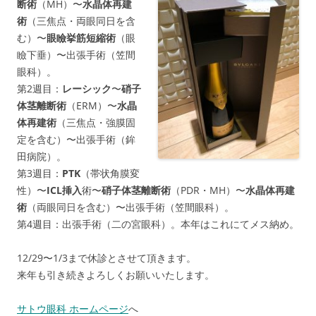
断術
（MH）〜
水晶体再建
術
（三焦点・両眼同日を含
む）〜
眼瞼挙筋短縮術
（眼
瞼下垂）〜出張手術（笠間
眼科）。
第2週目：
レーシック
〜
硝子
体茎離断術
（ERM）〜
水晶
体再建術
（三焦点・強膜固
定を含む）〜出張手術（鉾
田病院）。
第3週目：
PTK
（帯状角膜変
性）〜
ICL挿入
術〜
硝子体茎離断術
（PDR・MH）〜
水晶体再建
術
（両眼同日を含む）〜出張手術（笠間眼科）。
第4週目：出張手術（二の宮眼科）。本年はこれにてメス納め。
12/29〜1/3まで休診とさせて頂きます。
来年も引き続きよろしくお願いいたします。
サトウ眼科 ホームページ
へ