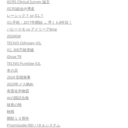
JSCRS Clinical Survey 論文
JSCRS総会@博多
レーシック？ or ICL？
ICL手術：2017年開始 → 早くも8年目！
バビースモ vs アイリーア8mg
2024GW
TECNIS Odyssey IOL
ICL 300万枚突破
iDose TR
TECNIS PureSee IOL
冬の京
2024 安穏無事
2023年メス納め
有害化学物質
AIの国試合格
味覚の秋
秋晴
開院１０周年
PrismGuide IRD パネルシステム