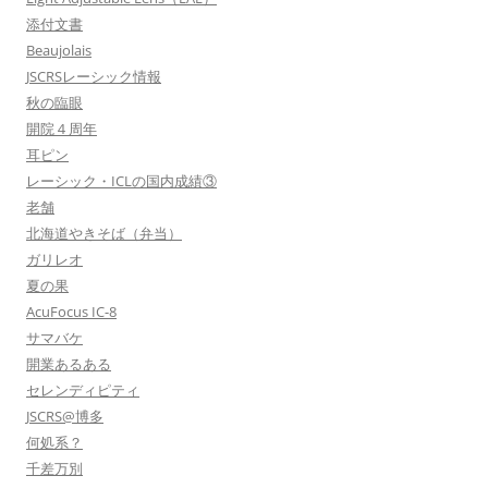
添付文書
Beaujolais
JSCRSレーシック情報
秋の臨眼
開院４周年
耳ピン
レーシック・ICLの国内成績③
老舗
北海道やきそば（弁当）
ガリレオ
夏の果
AcuFocus IC-8
サマバケ
開業あるある
セレンディピティ
JSCRS@博多
何処系？
千差万別