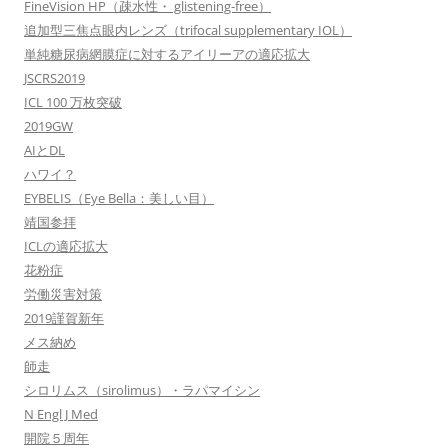
FineVision HP（疎水性・ glistening-free）
追加型三焦点眼内レンズ（trifocal supplementary IOL）
単純糖尿病網膜症に対するアイリーアの適応拡大
JSCRS2019
ICL 100 万枚突破
2019GW
AIとDL
ハワイ？
EYBELIS（Eye Bella：美しい目）
靖国参拝
ICLの適応拡大
花粉症
労働災害対策
2019謹賀新年
メス納め
師走
シロリムス（sirolimus）・ラパマイシン
N Engl J Med
開院５周年