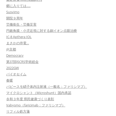
郷に入りては…..
Susvimo
開院９周年
労働衛生・労働災害
円錐角膜・小児近視に対する銅イオン点眼治療
IC-8 Apthera IOL
まさかの停電…
@京都
Democracy
第37回JSCRS学術総会
2022GW
バイオセイム
春暖
バビースモ硝子体内注射液（一般名：ファリシマブ）
マイクロシャント（Microshunt）国内承認
令和３年度 県民健康づくり表彰
Vabysmo（faricimab：ファリシマブ）
リフィル処方箋