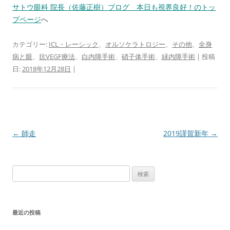
サトウ眼科 院長（佐藤正樹）ブログ 本日も視界良好！のトッ
プページ
へ
カテゴリー:
ICL・レーシック
、
オルソケラトロジー
、
その他
、
全身
病と眼
、
抗VEGF療法
、
白内障手術
、
硝子体手術
、
緑内障手術
| 投稿
日:
2018年12月28日
|
投
←
師走
2019謹賀新年
→
稿
ナ
検
ビ
索:
ゲ
ー
最近の投稿
シ