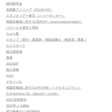
緑内障学会
高用量アイリーア（EYLEA HD）
スタジオツアー東京 （ハリーポッター）
地図状萎縮に対するIZERVAY（avacincaptad pegol）
バビースモ発売１周年
ちゅら島
スタッフ（受付・看護師・視能訓練士・検査員）募集！
ルクスターナ
国立競技場
薄暑
2023GW
個人情報
Vuity
グローバル
地図状萎縮に対するSYFOVRE（ペグセタコプラン）
IC-8 Apthera IOL（Bausch + Lomb）
2023 謹賀新年
2022年メス納め
選定療養IOLの戦国時代