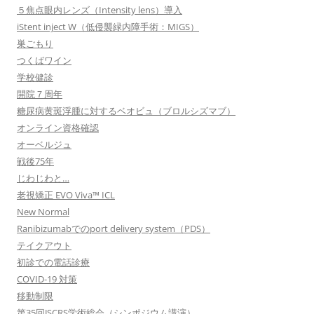
５焦点眼内レンズ（Intensity lens）導入
iStent inject W（低侵襲緑内障手術：MIGS）
巣ごもり
つくばワイン
学校健診
開院７周年
糖尿病黄斑浮腫に対するベオビュ（ブロルシズマブ）
オンライン資格確認
オーベルジュ
戦後75年
じわじわと…
老視矯正 EVO Viva™ ICL
New Normal
Ranibizumabでのport delivery system（PDS）
テイクアウト
初診での電話診療
COVID-19 対策
移動制限
第35回JSCRS学術総会（シンポジウム講演）