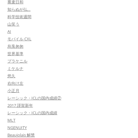
蕎麦日和
知らぬが仏…
科学技術週間
山笑う
AI
モバイル CXL
烏兎匆匆
世界基準
プラケニル
ミケルナ
悠久
右向け左
小正月
レーシック・ICLの国内成績②
2017 謹賀新年
レーシック・ICLの国内成績
MLT
NGENUITY
Beaujolais 解禁