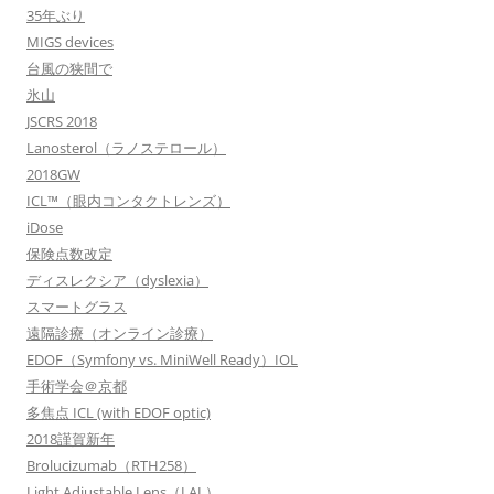
35年ぶり
MIGS devices
台風の狭間で
氷山
JSCRS 2018
Lanosterol（ラノステロール）
2018GW
ICL™（眼内コンタクトレンズ）
iDose
保険点数改定
ディスレクシア（dyslexia）
スマートグラス
遠隔診療（オンライン診療）
EDOF（Symfony vs. MiniWell Ready）IOL
手術学会＠京都
多焦点 ICL (with EDOF optic)
2018謹賀新年
Brolucizumab（RTH258）
Light Adjustable Lens（LAL）