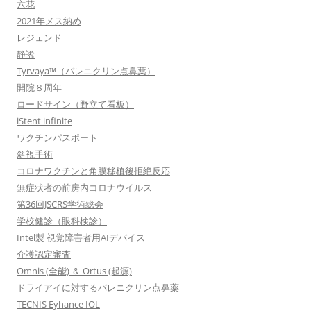
六花
2021年メス納め
レジェンド
静謐
Tyrvaya™（バレニクリン点鼻薬）
開院８周年
ロードサイン（野立て看板）
iStent infinite
ワクチンパスポート
斜視手術
コロナワクチンと角膜移植後拒絶反応
無症状者の前房内コロナウイルス
第36回JSCRS学術総会
学校健診（眼科検診）
Intel製 視覚障害者用AIデバイス
介護認定審査
Omnis (全能) ＆ Ortus (起源)
ドライアイに対するバレニクリン点鼻薬
TECNIS Eyhance IOL