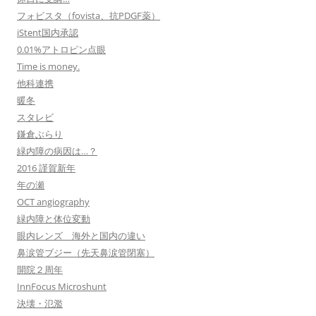
フォビスタ（fovista、抗PDGF薬）
iStent国内承認
0.01%アトロピン点眼
Time is money.
他科連携
暖冬
スタレビ
鎌倉ぶらり
緑内障の病因は…？
2016 謹賀新年
年の瀬
OCT angiography
緑内障と体位変動
眼内レンズ 海外と国内の違い
鼻涙管ブジー（先天鼻涙管閉塞）
開院２周年
InnFocus Microshunt
決壊・氾濫