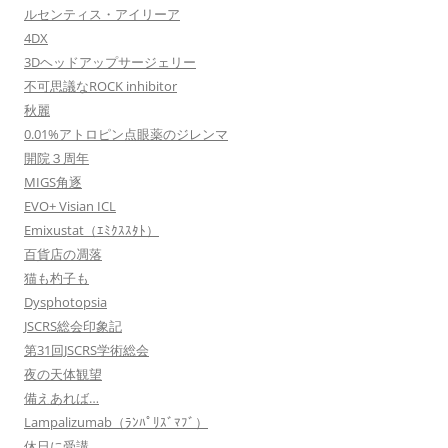
ルセンティス・アイリーア
4DX
3Dヘッドアップサージェリー
不可思議なROCK inhibitor
秋麗
0.01%アトロピン点眼薬のジレンマ
開院３周年
MIGS角逐
EVO+ Visian ICL
Emixustat（ｴﾐｸｽｽﾀﾄ）
百貨店の凋落
猫も杓子も
Dysphotopsia
JSCRS総会印象記
第31回JSCRS学術総会
夜の天体観望
備えあれば…
Lampalizumab（ﾗﾝﾊﾟﾘｽﾞﾏﾌﾞ）
休日に受講…