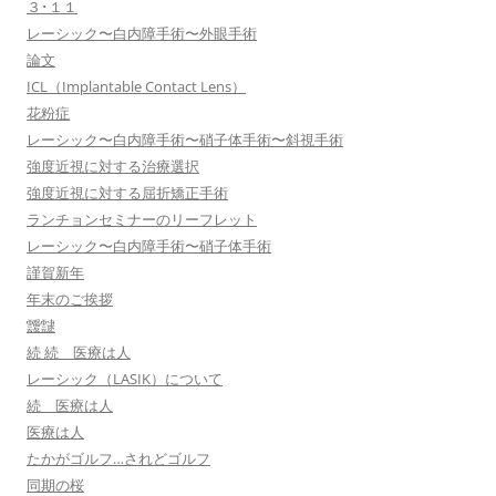
３･１１
レーシック〜白内障手術〜外眼手術
論文
ICL（Implantable Contact Lens）
花粉症
レーシック〜白内障手術〜硝子体手術〜斜視手術
強度近視に対する治療選択
強度近視に対する屈折矯正手術
ランチョンセミナーのリーフレット
レーシック〜白内障手術〜硝子体手術
謹賀新年
年末のご挨拶
靉靆
続 続 医療は人
レーシック（LASIK）について
続 医療は人
医療は人
たかがゴルフ…されどゴルフ
同期の桜