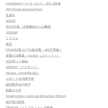
ョ
Vamikibart (バミキバルト)：抗IL-6抗体
ン
TDS Private Evening Party
生成AI
4DX3D
抗VEGF薬：注射継続からの離脱
2026GW
ミラクル
銘店
STAAR社製 ICL™の販売数：400万突破！
老眼の治療薬：Yuvezzi（ユベッツィ）
2025年メス納め
IZERVAY（アイザベイ）
miLens（Smartlens社）
ロボット白内障手術
緑内障学会@神戸
戦後８０年
Small Incision Lenticule Extraction (SMILE)
紹介状の宛先
TRYPTYR（トリプティル）点眼液