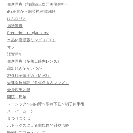
先進医療（前眼部三次元画像解析）
iPS細胞から網膜神経節細胞
はんなりと
病診連携
Preperimetric glaucoma
水晶体囊拡張リング（CTR）
オフ
謹賀新年
先進医療（多焦点眼内レンズ）
蔵出焼き芋かいつか
27G 硝子体手術（MIVS）
先進医療施設（多焦点眼内レンズ）
全身疾患と眼
開院１周年
レーシック〜白内障〜眼瞼下垂〜硝子体手術
スーパームーン
まつりつくば
ボトックスによる非観血的斜視治療
医療用スマートレンズ