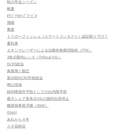
秋の学会シーズン
晩夏
ｵﾘｼﾞﾅﾙｶｯﾌﾟﾇｰﾄﾞﾙ
飛躍
蕎麦
トリガーフィッシュ（スマートコンタクト）認証取り下げ？
夏到来
エキシマレーザーによる治療的角膜切除術（PTK）
3焦点眼内レンズ（Trifocal IOL）
JSCRS総会
角膜厚と眼圧
第30回JSCRS学術総会
噂の現場
緑内障発作予防としての白内障手術
最大シェア多焦点IOLの国内出荷停止
糖尿病黄斑浮腫（DME）
iStent
あれから４年
スギ花粉症