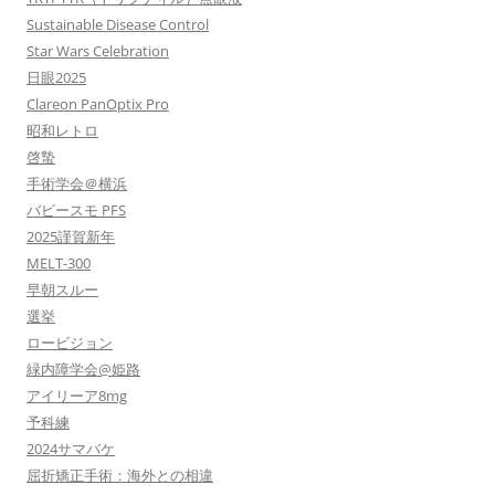
Sustainable Disease Control
Star Wars Celebration
日眼2025
Clareon PanOptix Pro
昭和レトロ
啓蟄
手術学会＠横浜
バビースモ PFS
2025謹賀新年
MELT-300
早朝スルー
選挙
ロービジョン
緑内障学会@姫路
アイリーア8mg
予科練
2024サマバケ
屈折矯正手術：海外との相違