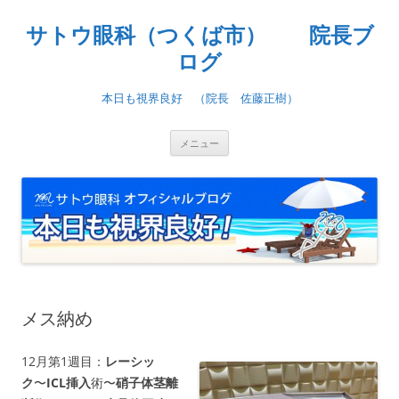
コ
ン
サトウ眼科（つくば市） 院長ブ
テ
ン
ツ
ログ
へ
ス
キ
本日も視界良好 （院長 佐藤正樹）
ッ
プ
メニュー
メス納め
12月第1週目：
レーシッ
ク
〜
ICL挿入
術〜
硝子体茎離