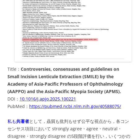
Title：
Controversies, consensuses and guidelines on
Small Incision Lenticule Extraction (SMILE) by the
Academy of Asia-Pacific Professors of Ophthalmology
(AAPPO) and the Asia-Pacific Myopia Society (APMS).
DOI：
10.1016/j.apjo.2025.100221
PubMed：
https://pubmed.ncbi.nlm.nih.gov/40588075/
私も
共著者
として，贔屓も批判もせず公平な視点から，各コン
センサス項目において strongly agree・agree・neutral・
disagree・strongly disagree の5段階評価を行い，いくつかの