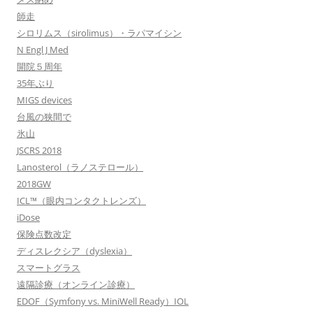
師走
シロリムス（sirolimus）・ラパマイシン
N Engl J Med
開院５周年
35年ぶり
MIGS devices
台風の狭間で
氷山
JSCRS 2018
Lanosterol（ラノステロール）
2018GW
ICL™（眼内コンタクトレンズ）
iDose
保険点数改定
ディスレクシア（dyslexia）
スマートグラス
遠隔診療（オンライン診療）
EDOF（Symfony vs. MiniWell Ready）IOL