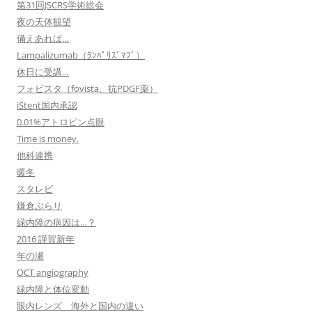
第31回JSCRS学術総会
夜の天体観望
備えあれば…
Lampalizumab（ﾗﾝﾊﾟﾘｽﾞﾏﾌﾞ）
休日に受講…
フォビスタ（fovista、抗PDGF薬）
iStent国内承認
0.01%アトロピン点眼
Time is money.
他科連携
暖冬
スタレビ
鎌倉ぶらり
緑内障の病因は…？
2016 謹賀新年
年の瀬
OCT angiography
緑内障と体位変動
眼内レンズ 海外と国内の違い