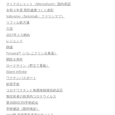
マイクロシャント（Microshunt）国内承認
令和３年度 県民健康づくり表彰
Vabysmo（faricimab：ファリシマブ）
リフィル処方箋
六花
2021年メス納め
レジェンド
静謐
Tyrvaya™（バレニクリン点鼻薬）
開院８周年
ロードサイン（野立て看板）
iStent infinite
ワクチンパスポート
斜視手術
コロナワクチンと角膜移植後拒絶反応
無症状者の前房内コロナウイルス
第36回JSCRS学術総会
学校健診（眼科検診）
Intel製 視覚障害者用AIデバイス