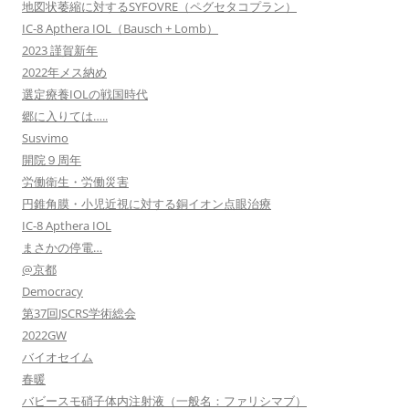
地図状萎縮に対するSYFOVRE（ペグセタコプラン）
IC-8 Apthera IOL（Bausch + Lomb）
2023 謹賀新年
2022年メス納め
選定療養IOLの戦国時代
郷に入りては…..
Susvimo
開院９周年
労働衛生・労働災害
円錐角膜・小児近視に対する銅イオン点眼治療
IC-8 Apthera IOL
まさかの停電…
@京都
Democracy
第37回JSCRS学術総会
2022GW
バイオセイム
春暖
バビースモ硝子体内注射液（一般名：ファリシマブ）