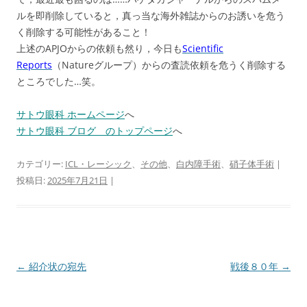
ルを即削除していると，真っ当な海外雑誌からのお誘いを危う
く削除する可能性があること！
上述のAPJOからの依頼も然り，今日も
Scientific
Reports
（Natureグループ）からの査読依頼を危うく削除する
ところでした…笑。
サトウ眼科 ホームページ
へ
サトウ眼科 ブログ のトップページ
へ
カテゴリー:
ICL・レーシック
、
その他
、
白内障手術
、
硝子体手術
|
投稿日:
2025年7月21日
|
投
←
紹介状の宛先
戦後８０年
→
稿
ナ