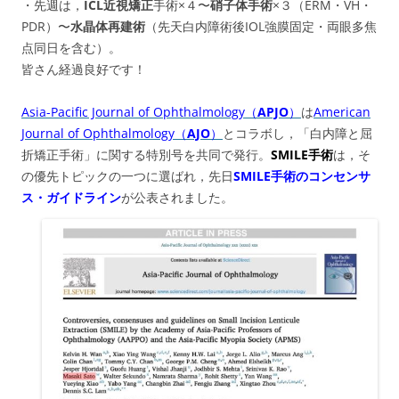
・先週は，
ICL近視矯正
手術×４〜
硝子体手術
×３（ERM・VH・
PDR）〜
水晶体再建術
（
先天白内障術後IOL強膜固定・
両眼多焦
点同日を含む）。
皆さん経過良好です！
Asia-Pacific Journal of Ophthalmology（
APJO
）
は
American
Journal of Ophthalmology（
AJO
）
とコラボし，「白内障と屈
折矯正手術」に関する特別号を共同で発行。
SMILE手術
は，そ
の優先トピックの一つに選ばれ，先日
SMILE手術のコンセンサ
ス・ガイドライン
が公表されました。