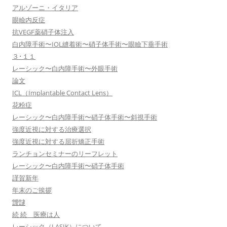
アルゾーニ・イタリア
眼瞼内反症
抗VEGF薬硝子体注入
白内障手術〜IOL縫着術〜硝子体手術〜眼瞼下垂手術
３･１１
レーシック〜白内障手術〜外眼手術
論文
ICL（Implantable Contact Lens）
花粉症
レーシック〜白内障手術〜硝子体手術〜斜視手術
強度近視に対する治療選択
強度近視に対する屈折矯正手術
ランチョンセミナーのリーフレット
レーシック〜白内障手術〜硝子体手術
謹賀新年
年末のご挨拶
靉靆
続 続 医療は人
レーシック（LASIK）について