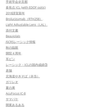
手術学会＠京都
多焦点 ICL (with EDOF optic)
2018謹賀新年
Brolucizumab（RTH258）
Light Adjustable Lens（LAL）
添付文書
Beaujolais
JSCRSレーシック情報
秋の臨眼
開院４周年
耳ピン
レーシック・ICLの国内成績③
老舗
北海道やきそば（弁当）
ガリレオ
夏の果
AcuFocus IC-8
サマバケ
開業あるある