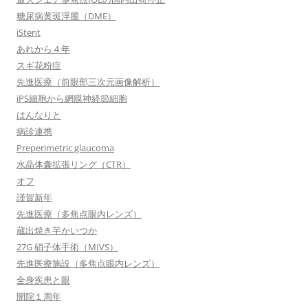
糖尿病黄斑浮腫（DME）
iStent
あれから４年
スギ花粉症
先進医療（前眼部三次元画像解析）
iPS細胞から網膜神経節細胞
はんなりと
病診連携
Preperimetric glaucoma
水晶体囊拡張リング（CTR）
オフ
謹賀新年
先進医療（多焦点眼内レンズ）
蔵出焼き芋かいつか
27G 硝子体手術（MIVS）
先進医療施設（多焦点眼内レンズ）
全身疾患と眼
開院１周年