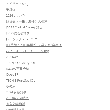
アイリーア8mg
予科練
2024サマバケ
屈折矯正手術：海外との相違
JSCRS Clinical Survey 論文
JSCRS総会@博多
レーシック？ or ICL？
ICL手術：2017年開始 → 早くも8年目！
バビースモ vs アイリーア8mg
2024GW
TECNIS Odyssey IOL
ICL 300万枚突破
iDose TR
TECNIS PureSee IOL
冬の京
2024 安穏無事
2023年メス納め
有害化学物質
AIの国試合格