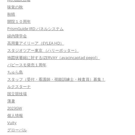
味覚の秋
秋晴
開院１０周年
PrismGuide IRD パネルシステム
緑内障学会
高用量アイリーア（EYLEA HD）
スタジオツアー東京 （ハリーポッター）
地図状萎縮に対するIZERVAY（avacincaptad pegol）
バビースモ発売１周年
ちゅら島
スタッフ（受付・看護師・視能訓練士・検査員）募集！
ルクスターナ
国立競技場
薄暑
2023GW
個人情報
Vuity
グローバル