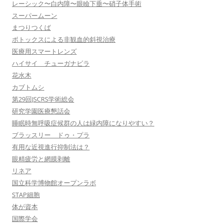
レーシック〜白内障〜眼瞼下垂〜硝子体手術
スーパームーン
まつりつくば
ボトックスによる非観血的斜視治療
医療用スマートレンズ
ハイサイ チューガナビラ
花水木
カブトムシ
第29回JSCRS学術総会
研究学園医療懇話会
睡眠時無呼吸症候群の人は緑内障になりやすい？
ブラッスリー ドゥ・プラ
有用な近視進行抑制法は？
眼精疲労と網膜剥離
リネア
国立科学博物館オープンラボ
STAP細胞
体が資本
国際学会