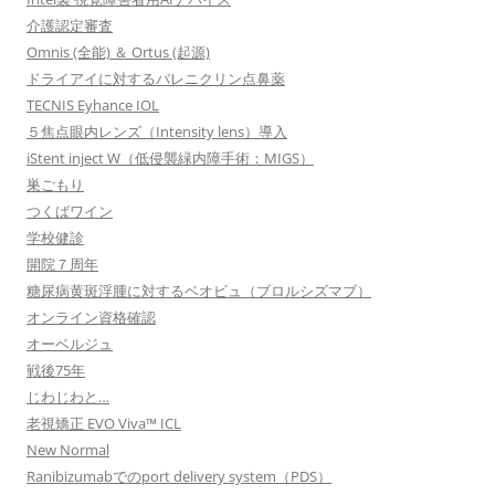
介護認定審査
Omnis (全能) ＆ Ortus (起源)
ドライアイに対するバレニクリン点鼻薬
TECNIS Eyhance IOL
５焦点眼内レンズ（Intensity lens）導入
iStent inject W（低侵襲緑内障手術：MIGS）
巣ごもり
つくばワイン
学校健診
開院７周年
糖尿病黄斑浮腫に対するベオビュ（ブロルシズマブ）
オンライン資格確認
オーベルジュ
戦後75年
じわじわと…
老視矯正 EVO Viva™ ICL
New Normal
Ranibizumabでのport delivery system（PDS）