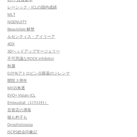
レーシック・ICLの国内成績
MLT
NGENUITY
Beaujolais 解禁
ルセンティス・アイリーア
4DX
3Dヘッドアップサージェリー
不可思議なROCK inhibitor
秋麗
0.01%アトロピン点眼薬のジレンマ
開院３周年
MIGS角逐
EVO+ Visian ICL
Emixustat（ｴﾐｸｽｽﾀﾄ）
百貨店の凋落
猫も杓子も
Dysphotopsia
JSCRS総会印象記