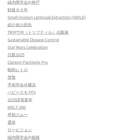
緑内障学会@神戸
戦後８０年
Small Incision Lenticule Extraction (SMILE)
紹介状の宛先
TRYPTYR（トリプティル）点眼液
Sustainable Disease Control
Star Wars Celebration
日眼2025
Clareon PanOptix Pro
昭和レトロ
啓蟄
手術学会＠横浜
バビースモ PFS
2025謹賀新年
MELT-300
早朝スルー
選挙
ロービジョン
緑内障学会@姫路