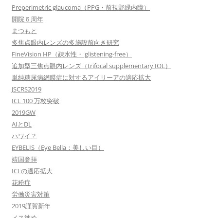
Preperimetric glaucoma（PPG・前視野緑内障）
開院６周年
まつもと
多焦点眼内レンズの多施設前向き研究
FineVision HP（疎水性・ glistening-free）
追加型三焦点眼内レンズ（trifocal supplementary IOL）
単純糖尿病網膜症に対するアイリーアの適応拡大
JSCRS2019
ICL 100 万枚突破
2019GW
AIとDL
ハワイ？
EYBELIS（Eye Bella：美しい目）
靖国参拝
ICLの適応拡大
花粉症
労働災害対策
2019謹賀新年
メス納め