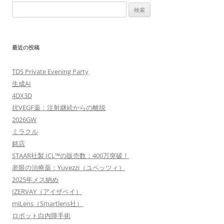
検
ビ
索:
ゲ
ー
最近の投稿
シ
ョ
TDS Private Evening Party
ン
生成AI
4DX3D
抗VEGF薬：注射継続からの離脱
2026GW
ミラクル
銘店
STAAR社製 ICL™の販売数：400万突破！
老眼の治療薬：Yuvezzi（ユベッツィ）
2025年メス納め
IZERVAY（アイザベイ）
miLens（Smartlens社）
ロボット白内障手術