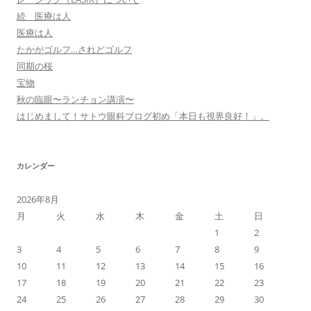
続 医療は人
医療は人
たかがゴルフ…されどゴルフ
同期の桜
宝物
秋の臨眼〜ランチョン講演〜
はじめまして！サトウ眼科ブログ初め「本日も視界良好！」。
カレンダー
2026年8月
月
火
水
木
金
土
日
1
2
3
4
5
6
7
8
9
10
11
12
13
14
15
16
17
18
19
20
21
22
23
24
25
26
27
28
29
30