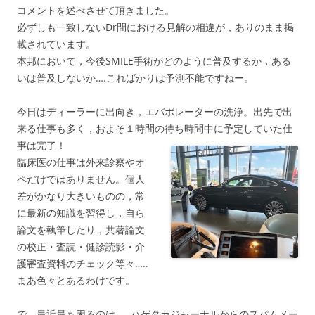
コメントを述べさせて頂きました。
必ずしも一致しないDr間における見解の相違が，ありのまま掲
載されています。
本邦において，今後SMILE手術がどのように普及するか，ある
いは普及しないか….こればかりは予測不能ですねー。
今日はディーラーに出向き，エバポレーターの洗浄。出先で出
来る仕事も多く，およそ１時間の待ち時間中に予定していた仕
事は完了！
臨床医の仕事は外来診察やオ
ペだけではありません。個人
差がかなり大きいものの，常
に最新の知識を習得し，自ら
論文を執筆したり，共著論文
の校正・査読・健診読影・介
護審査資料のチェック等々…..
まあ色々とあるわけです。
で，最近最も困るのは……ハゲタカジャーナルからのスパムメー