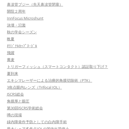
鼻涙管ブジー（先天鼻涙管閉塞）
開院２周年
InnFocus Microshunt
決壊・氾濫
秋の学会シーズン
晩夏
ｵﾘｼﾞﾅﾙｶｯﾌﾟﾇｰﾄﾞﾙ
飛躍
蕎麦
トリガーフィッシュ（スマートコンタクト）認証取り下げ？
夏到来
エキシマレーザーによる治療的角膜切除術（PTK）
3焦点眼内レンズ（Trifocal IOL）
JSCRS総会
角膜厚と眼圧
第30回JSCRS学術総会
噂の現場
緑内障発作予防としての白内障手術
最大シェア多焦点IOLの国内出荷停止