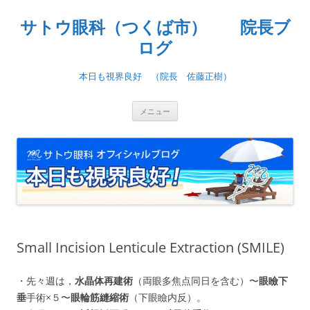
コ
ン
サトウ眼科（つくば市） 院長ブ
テ
ン
ツ
ログ
へ
ス
キ
本日も視界良好 （院長 佐藤正樹）
ッ
プ
メニュー
Small Incision Lenticule Extraction (SMILE)
・先々週は，
水晶体再建術
（両眼多焦点同日を含む）〜
眼瞼下
垂
手術×５〜
眼輪筋縫縮術
（下眼瞼内反）。