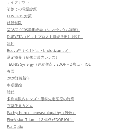
テイクアウト
初診での電話診療
COVID-19 対策
移動制限
第35回JSCRS学術総会（シンポジウム講演）
DURYSTA（ビマトプロスト持続放出注射剤）
寒釣
Beovu™（ベオビュ・brolucizumab）
選定療養（多焦点眼内レンズ）
TECNIS Synergy（連続焦点：EDOF +２焦点） IOL
春雪
2020謹賀新年
冬眠開始
時代
多焦点眼内レンズ：眼科先進医療の終焉
京都伏見うどん
Pachychoroid neovasculopathy（PNV）
FineVision Triumf（３焦点+EDOF IOL）
PanOptix