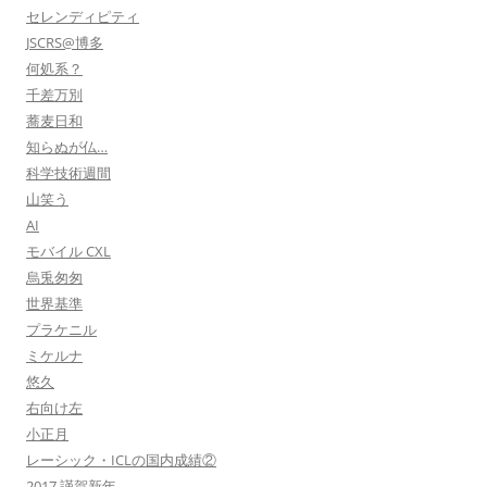
セレンディピティ
JSCRS@博多
何処系？
千差万別
蕎麦日和
知らぬが仏…
科学技術週間
山笑う
AI
モバイル CXL
烏兎匆匆
世界基準
プラケニル
ミケルナ
悠久
右向け左
小正月
レーシック・ICLの国内成績②
2017 謹賀新年