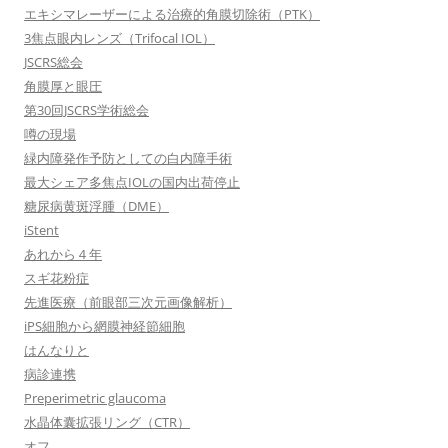
エキシマレーザーによる治療的角膜切除術（PTK）
3焦点眼内レンズ（Trifocal IOL）
JSCRS総会
角膜厚と眼圧
第30回JSCRS学術総会
噂の現場
緑内障発作予防としての白内障手術
最大シェア多焦点IOLの国内出荷停止
糖尿病黄斑浮腫（DME）
iStent
あれから４年
スギ花粉症
先進医療（前眼部三次元画像解析）
iPS細胞から網膜神経節細胞
はんなりと
病診連携
Preperimetric glaucoma
水晶体囊拡張リング（CTR）
オフ