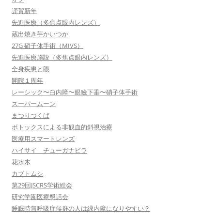
謹賀新年
先進医療（多焦点眼内レンズ）
蔵出焼き芋かいつか
27G 硝子体手術（MIVS）
先進医療施設（多焦点眼内レンズ）
全身疾患と眼
開院１周年
レーシック〜白内障〜眼瞼下垂〜硝子体手術
スーパームーン
まつりつくば
ボトックスによる非観血的斜視治療
医療用スマートレンズ
ハイサイ チューガナビラ
花水木
カブトムシ
第29回JSCRS学術総会
研究学園医療懇話会
睡眠時無呼吸症候群の人は緑内障になりやすい？