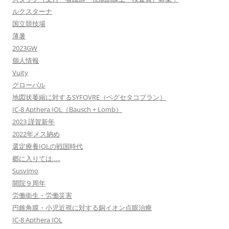
ルクスターナ
国立競技場
薄暑
2023GW
個人情報
Vuity
グローバル
地図状萎縮に対するSYFOVRE（ペグセタコプラン）
IC-8 Apthera IOL（Bausch + Lomb）
2023 謹賀新年
2022年メス納め
選定療養IOLの戦国時代
郷に入りては…..
Susvimo
開院９周年
労働衛生・労働災害
円錐角膜・小児近視に対する銅イオン点眼治療
IC-8 Apthera IOL