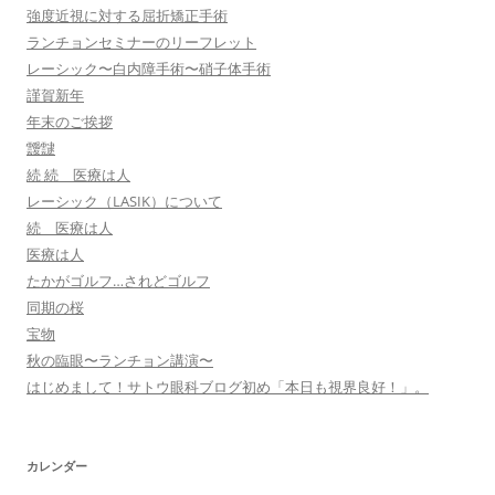
強度近視に対する屈折矯正手術
ランチョンセミナーのリーフレット
レーシック〜白内障手術〜硝子体手術
謹賀新年
年末のご挨拶
靉靆
続 続 医療は人
レーシック（LASIK）について
続 医療は人
医療は人
たかがゴルフ…されどゴルフ
同期の桜
宝物
秋の臨眼〜ランチョン講演〜
はじめまして！サトウ眼科ブログ初め「本日も視界良好！」。
カレンダー