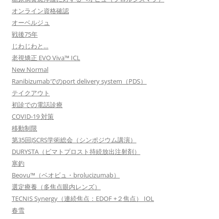
オンライン資格確認
オーベルジュ
戦後75年
じわじわと…
老視矯正 EVO Viva™ ICL
New Normal
Ranibizumabでのport delivery system（PDS）
テイクアウト
初診での電話診療
COVID-19 対策
移動制限
第35回JSCRS学術総会（シンポジウム講演）
DURYSTA（ビマトプロスト持続放出注射剤）
寒釣
Beovu™（ベオビュ・brolucizumab）
選定療養（多焦点眼内レンズ）
TECNIS Synergy（連続焦点：EDOF +２焦点） IOL
春雪