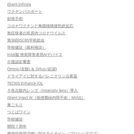
iStent infinite
ワクチンパスポート
斜視手術
コロナワクチンと角膜移植後拒絶反応
無症状者の前房内コロナウイルス
第36回JSCRS学術総会
学校健診（眼科検診）
Intel製 視覚障害者用AIデバイス
介護認定審査
Omnis (全能) ＆ Ortus (起源)
ドライアイに対するバレニクリン点鼻薬
TECNIS Eyhance IOL
５焦点眼内レンズ（Intensity lens）導入
iStent inject W（低侵襲緑内障手術：MIGS）
巣ごもり
つくばワイン
学校健診
開院７周年
糖尿病黄斑浮腫に対するベオビュ（ブロルシズマブ）