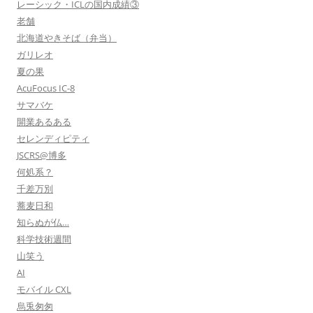
レーシック・ICLの国内成績③
老舗
北海道やきそば（弁当）
ガリレオ
夏の果
AcuFocus IC-8
サマバケ
開業あるある
セレンディピティ
JSCRS@博多
何処系？
千差万別
蕎麦日和
知らぬが仏…
科学技術週間
山笑う
AI
モバイル CXL
烏兎匆匆