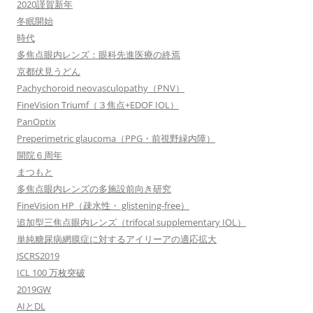
2020謹賀新年
冬眠開始
時代
多焦点眼内レンズ：眼科先進医療の終焉
京都伏見うどん
Pachychoroid neovasculopathy（PNV）
FineVision Triumf（３焦点+EDOF IOL）
PanOptix
Preperimetric glaucoma（PPG・前視野緑内障）
開院６周年
まつもと
多焦点眼内レンズの多施設前向き研究
FineVision HP（疎水性・ glistening-free）
追加型三焦点眼内レンズ（trifocal supplementary IOL）
単純糖尿病網膜症に対するアイリーアの適応拡大
JSCRS2019
ICL 100 万枚突破
2019GW
AIとDL