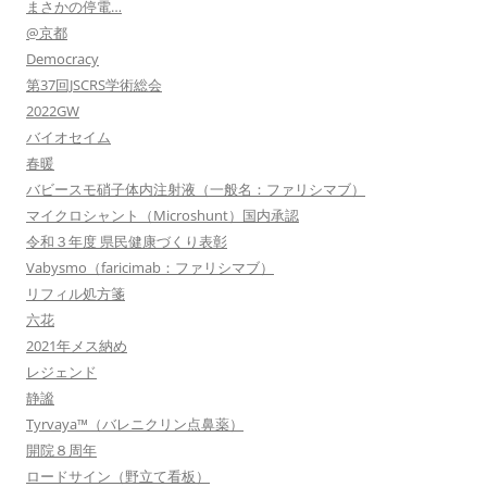
まさかの停電…
@京都
Democracy
第37回JSCRS学術総会
2022GW
バイオセイム
春暖
バビースモ硝子体内注射液（一般名：ファリシマブ）
マイクロシャント（Microshunt）国内承認
令和３年度 県民健康づくり表彰
Vabysmo（faricimab：ファリシマブ）
リフィル処方箋
六花
2021年メス納め
レジェンド
静謐
Tyrvaya™（バレニクリン点鼻薬）
開院８周年
ロードサイン（野立て看板）