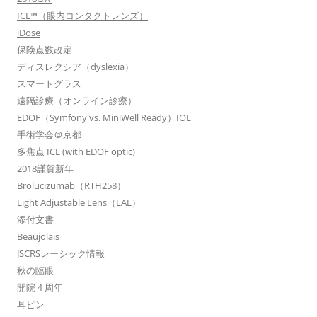
ICL™（眼内コンタクトレンズ）
iDose
保険点数改定
ディスレクシア（dyslexia）
スマートグラス
遠隔診療（オンライン診療）
EDOF（Symfony vs. MiniWell Ready）IOL
手術学会＠京都
多焦点 ICL (with EDOF optic)
2018謹賀新年
Brolucizumab（RTH258）
Light Adjustable Lens（LAL）
添付文書
Beaujolais
JSCRSレーシック情報
秋の臨眼
開院４周年
耳ピン