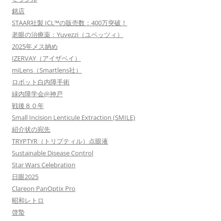
銘店
STAAR社製 ICL™の販売数：400万突破！
老眼の治療薬：Yuvezzi（ユベッツィ）
2025年メス納め
IZERVAY（アイザベイ）
miLens（Smartlens社）
ロボット白内障手術
緑内障学会@神戸
戦後８０年
Small Incision Lenticule Extraction (SMILE)
紹介状の宛先
TRYPTYR（トリプティル）点眼液
Sustainable Disease Control
Star Wars Celebration
日眼2025
Clareon PanOptix Pro
昭和レトロ
啓蟄