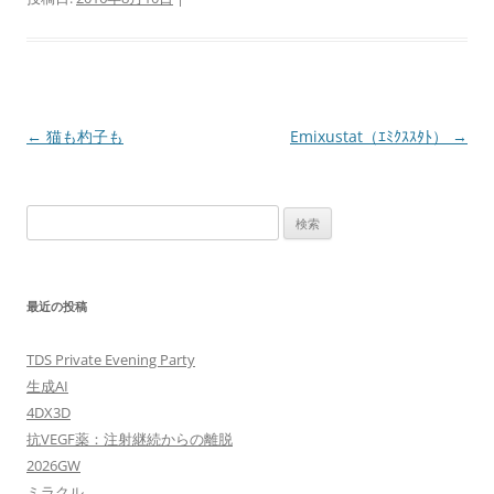
投
←
猫も杓子も
Emixustat（ｴﾐｸｽｽﾀﾄ）
→
稿
ナ
検
ビ
索:
ゲ
ー
最近の投稿
シ
ョ
TDS Private Evening Party
ン
生成AI
4DX3D
抗VEGF薬：注射継続からの離脱
2026GW
ミラクル