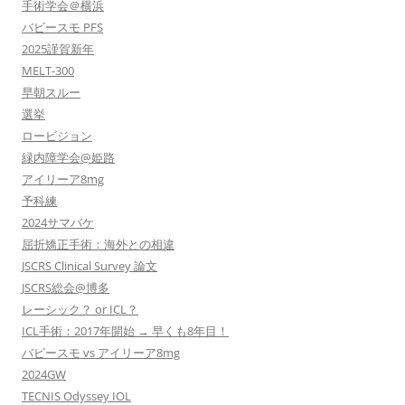
手術学会＠横浜
バビースモ PFS
2025謹賀新年
MELT-300
早朝スルー
選挙
ロービジョン
緑内障学会@姫路
アイリーア8mg
予科練
2024サマバケ
屈折矯正手術：海外との相違
JSCRS Clinical Survey 論文
JSCRS総会@博多
レーシック？ or ICL？
ICL手術：2017年開始 → 早くも8年目！
バビースモ vs アイリーア8mg
2024GW
TECNIS Odyssey IOL