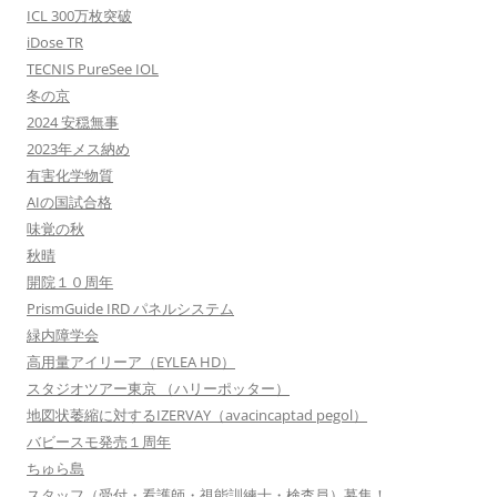
ICL 300万枚突破
iDose TR
TECNIS PureSee IOL
冬の京
2024 安穏無事
2023年メス納め
有害化学物質
AIの国試合格
味覚の秋
秋晴
開院１０周年
PrismGuide IRD パネルシステム
緑内障学会
高用量アイリーア（EYLEA HD）
スタジオツアー東京 （ハリーポッター）
地図状萎縮に対するIZERVAY（avacincaptad pegol）
バビースモ発売１周年
ちゅら島
スタッフ（受付・看護師・視能訓練士・検査員）募集！