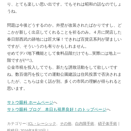
り、とても楽しい思い出です。でもそれは昭和の話なのでしょ
うね。
問題は今後どうするのか。外壁が改装されたばかりですし、ど
こかが新しく出店してくれることを祈るのみ。４月に閉店した
春日部西武の跡地には匠大塚！できれば百貨店系列が望ましい
ですが、そういうのも有りかもしれません。
せめてデパ地下機能として食料品階だけでも…実際には地上一
階ですが(^^;)。
公金市税を投入してでも、新たな誘致活動をして欲しいです
ね。数百億円を投じての運動公園建設は住民投票で否決されま
したが、こちらは全く話が別。多くの市民の理解が得られると
思います。
サトウ眼科 ホームページ
へ
サトウ眼科 ブログ 本日も視界良好！のトップページ
へ
カテゴリー:
ICL・レーシック
、
その他
、
白内障手術
、
硝子体手術
|
投稿日:
2016年8月10日
|