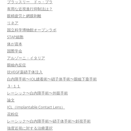
ブラッスリー ドゥ・プラ
有用な近視進行抑制法は？
眼精疲労と網膜剥離
リネア
国立科学博物館オープンラボ
STAP細胞
体が資本
国際学会
アルゾーニ・イタリア
眼瞼内反症
抗VEGF薬硝子体注入
白内障手術〜IOL縫着術〜硝子体手術〜眼瞼下垂手術
３･１１
レーシック〜白内障手術〜外眼手術
論文
ICL（Implantable Contact Lens）
花粉症
レーシック〜白内障手術〜硝子体手術〜斜視手術
強度近視に対する治療選択