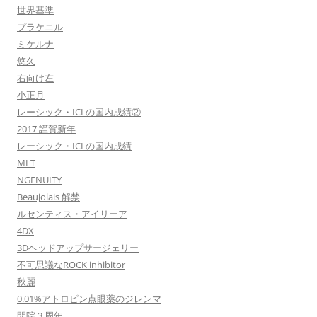
世界基準
プラケニル
ミケルナ
悠久
右向け左
小正月
レーシック・ICLの国内成績②
2017 謹賀新年
レーシック・ICLの国内成績
MLT
NGENUITY
Beaujolais 解禁
ルセンティス・アイリーア
4DX
3Dヘッドアップサージェリー
不可思議なROCK inhibitor
秋麗
0.01%アトロピン点眼薬のジレンマ
開院３周年