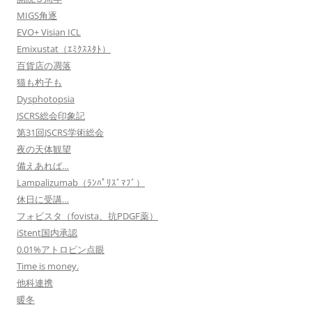
MIGS角逐
EVO+ Visian ICL
Emixustat（ｴﾐｸｽｽﾀﾄ）
百貨店の凋落
猫も杓子も
Dysphotopsia
JSCRS総会印象記
第31回JSCRS学術総会
夜の天体観望
備えあれば…
Lampalizumab（ﾗﾝﾊﾟﾘｽﾞﾏﾌﾞ）
休日に受講…
フォビスタ（fovista、抗PDGF薬）
iStent国内承認
0.01%アトロピン点眼
Time is money.
他科連携
暖冬