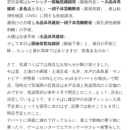
翌日金曜は
レーシック
〜
眼輪筋縫縮術
（眼瞼内反）〜
水晶体再
建術
（
多焦点
を含む）〜
硝子体茎離断術
（黄斑前膜）。夜は粘
弾性物質（OVD）に関する依頼講演。
週明けの月曜も
水晶体再建術
〜
硝子体茎離断術
（裂孔原性網膜
剥離）の手術。
火曜は出張手術（
水晶体再建術
）。
そして本日は
眼瞼挙筋短縮術
（眼瞼下垂）と、連日の手術三
昧…..ちょっと疲れ気味ではありますが、前進あるのみ！
さて、先週つくばでは残念なお知らせが駆け巡りました。
今は昔、土浦の小網屋・土浦京成・丸井、水戸の高島屋・サン
トピア・伊勢甚・LIVINなどのいわゆるデパートが相次いで閉
店。現時点で茨城県の百貨店は水戸京成と筑波西武の２店舗の
みですが、筑波西武が来年２月で閉店とのこと…えっ？…完全に
決定しているようで、すぐそばに建設中の分譲マンション入居
予定者にとっても寝耳に水のはず…近隣では柏そごうも９月に
閉店予定とのこと。
デパートに両親に連れて行ってもらい、屋上で動物の乗り物に
乗ったり、ゲームセンターでエアホッケーやクレー射撃をした