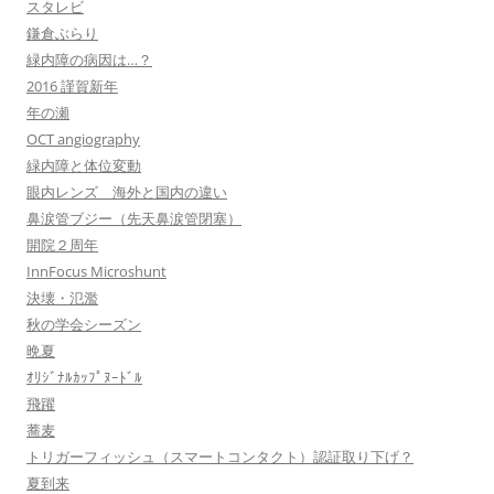
スタレビ
鎌倉ぶらり
緑内障の病因は…？
2016 謹賀新年
年の瀬
OCT angiography
緑内障と体位変動
眼内レンズ 海外と国内の違い
鼻涙管ブジー（先天鼻涙管閉塞）
開院２周年
InnFocus Microshunt
決壊・氾濫
秋の学会シーズン
晩夏
ｵﾘｼﾞﾅﾙｶｯﾌﾟﾇｰﾄﾞﾙ
飛躍
蕎麦
トリガーフィッシュ（スマートコンタクト）認証取り下げ？
夏到来