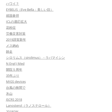
ハワイ？
EYBELIS（Eye Bella：美しい目）
靖国参拝
ICLの適応拡大
花粉症
労働災害対策
2019謹賀新年
メス納め
師走
シロリムス（sirolimus）・ラパマイシン
N Engl J Med
開院５周年
35年ぶり
MIGS devices
台風の狭間で
氷山
JSCRS 2018
Lanosterol（ラノステロール）
2018GW