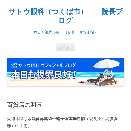
コ
ン
サトウ眼科（つくば市） 院長ブ
テ
ン
ツ
ログ
へ
ス
キ
本日も視界良好 （院長 佐藤正樹）
ッ
プ
メニュー
百貨店の凋落
先週木曜は
水晶体再建術
〜
硝子体茎離断術
（裂孔原性網膜剥
離）の手術。