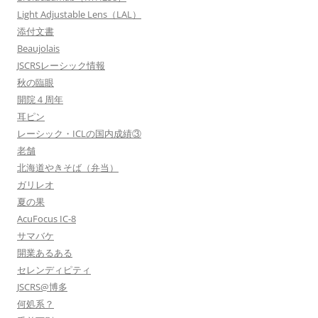
Light Adjustable Lens（LAL）
添付文書
Beaujolais
JSCRSレーシック情報
秋の臨眼
開院４周年
耳ピン
レーシック・ICLの国内成績③
老舗
北海道やきそば（弁当）
ガリレオ
夏の果
AcuFocus IC-8
サマバケ
開業あるある
セレンディピティ
JSCRS@博多
何処系？