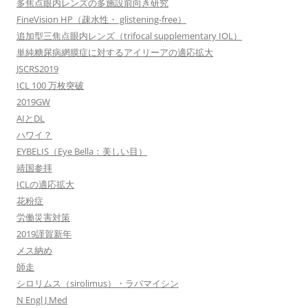
多焦点眼内レンズの多施設前向き研究
FineVision HP（疎水性・ glistening-free）
追加型三焦点眼内レンズ（trifocal supplementary IOL）
単純糖尿病網膜症に対するアイリーアの適応拡大
JSCRS2019
ICL 100 万枚突破
2019GW
AIとDL
ハワイ？
EYBELIS（Eye Bella：美しい目）
靖国参拝
ICLの適応拡大
花粉症
労働災害対策
2019謹賀新年
メス納め
師走
シロリムス（sirolimus）・ラパマイシン
N Engl J Med