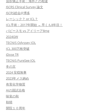
屈折矯正手術：海外との相違
JSCRS Clinical Survey 論文
JSCRS総会@博多
レーシック？ or ICL？
ICL手術：2017年開始 → 早くも8年目！
バビースモ vs アイリーア8mg
2024GW
TECNIS Odyssey IOL
ICL 300万枚突破
iDose TR
TECNIS PureSee IOL
冬の京
2024 安穏無事
2023年メス納め
有害化学物質
AIの国試合格
味覚の秋
秋晴
開院１０周年