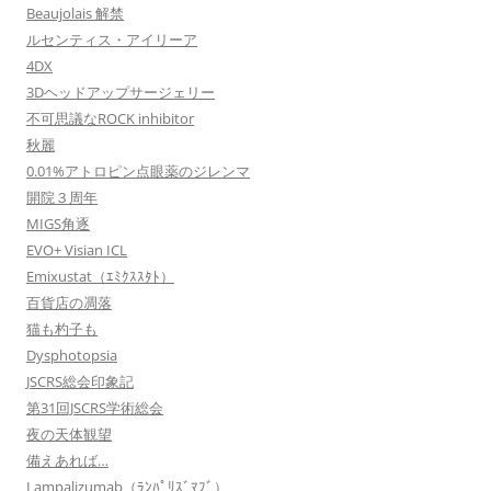
Beaujolais 解禁
ルセンティス・アイリーア
4DX
3Dヘッドアップサージェリー
不可思議なROCK inhibitor
秋麗
0.01%アトロピン点眼薬のジレンマ
開院３周年
MIGS角逐
EVO+ Visian ICL
Emixustat（ｴﾐｸｽｽﾀﾄ）
百貨店の凋落
猫も杓子も
Dysphotopsia
JSCRS総会印象記
第31回JSCRS学術総会
夜の天体観望
備えあれば…
Lampalizumab（ﾗﾝﾊﾟﾘｽﾞﾏﾌﾞ）