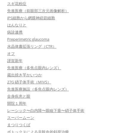
スギ花粉症
先進医療（前眼部三次元画像解析）
iPS細胞から網膜神経節細胞
はんなりと
病診連携
Preperimetric glaucoma
水晶体囊拡張リング（CTR）
オフ
謹賀新年
先進医療（多焦点眼内レンズ）
蔵出焼き芋かいつか
27G 硝子体手術（MIVS）
先進医療施設（多焦点眼内レンズ）
全身疾患と眼
開院１周年
レーシック〜白内障〜眼瞼下垂〜硝子体手術
スーパームーン
まつりつくば
ボトックスによる非観血的斜視治療