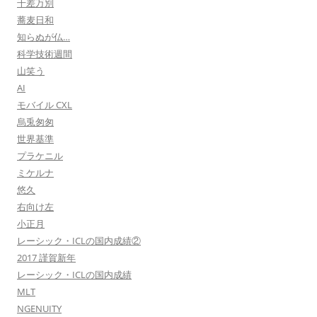
千差万別
蕎麦日和
知らぬが仏…
科学技術週間
山笑う
AI
モバイル CXL
烏兎匆匆
世界基準
プラケニル
ミケルナ
悠久
右向け左
小正月
レーシック・ICLの国内成績②
2017 謹賀新年
レーシック・ICLの国内成績
MLT
NGENUITY