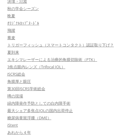
決壊・氾濫
秋の学会シーズン
晩夏
ｵﾘｼﾞﾅﾙｶｯﾌﾟﾇｰﾄﾞﾙ
飛躍
蕎麦
トリガーフィッシュ（スマートコンタクト）認証取り下げ？
夏到来
エキシマレーザーによる治療的角膜切除術（PTK）
3焦点眼内レンズ（Trifocal IOL）
JSCRS総会
角膜厚と眼圧
第30回JSCRS学術総会
噂の現場
緑内障発作予防としての白内障手術
最大シェア多焦点IOLの国内出荷停止
糖尿病黄斑浮腫（DME）
iStent
あれから４年