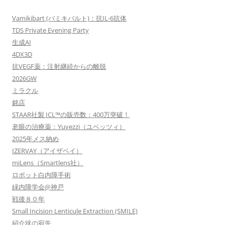
シ
ョ
Vamikibart (バミキバルト)：抗IL-6抗体
ン
TDS Private Evening Party
生成AI
4DX3D
抗VEGF薬：注射継続からの離脱
2026GW
ミラクル
銘店
STAAR社製 ICL™の販売数：400万突破！
老眼の治療薬：Yuvezzi（ユベッツィ）
2025年メス納め
IZERVAY（アイザベイ）
miLens（Smartlens社）
ロボット白内障手術
緑内障学会@神戸
戦後８０年
Small Incision Lenticule Extraction (SMILE)
紹介状の宛先