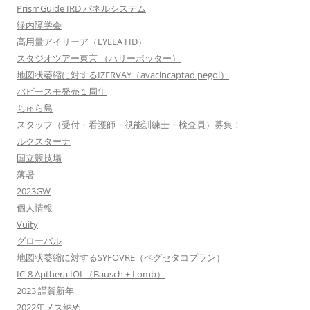
PrismGuide IRD パネルシステム
緑内障学会
高用量アイリーア（EYLEA HD）
スタジオツアー東京 （ハリーポッター）
地図状萎縮に対するIZERVAY（avacincaptad pegol）
バビースモ発売１周年
ちゅら島
スタッフ（受付・看護師・視能訓練士・検査員）募集！
ルクスターナ
国立競技場
薄暑
2023GW
個人情報
Vuity
グローバル
地図状萎縮に対するSYFOVRE（ペグセタコプラン）
IC-8 Apthera IOL（Bausch + Lomb）
2023 謹賀新年
2022年メス納め