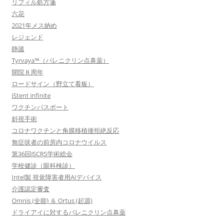
リフィル処方箋
六花
2021年メス納め
レジェンド
静謐
Tyrvaya™（バレニクリン点鼻薬）
開院８周年
ロードサイン（野立て看板）
iStent infinite
ワクチンパスポート
斜視手術
コロナワクチンと角膜移植後拒絶反応
無症状者の前房内コロナウイルス
第36回JSCRS学術総会
学校健診（眼科検診）
Intel製 視覚障害者用AIデバイス
介護認定審査
Omnis (全能) ＆ Ortus (起源)
ドライアイに対するバレニクリン点鼻薬