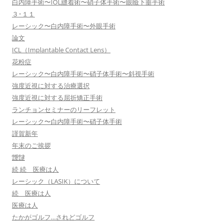
白内障手術〜IOL縫着術〜硝子体手術〜眼瞼下垂手術
３･１１
レーシック〜白内障手術〜外眼手術
論文
ICL（Implantable Contact Lens）
花粉症
レーシック〜白内障手術〜硝子体手術〜斜視手術
強度近視に対する治療選択
強度近視に対する屈折矯正手術
ランチョンセミナーのリーフレット
レーシック〜白内障手術〜硝子体手術
謹賀新年
年末のご挨拶
靉靆
続 続 医療は人
レーシック（LASIK）について
続 医療は人
医療は人
たかがゴルフ…されどゴルフ