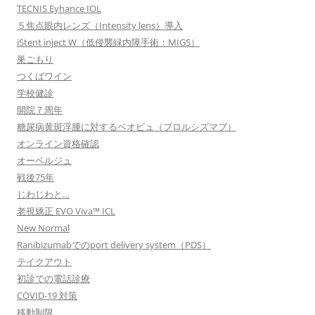
TECNIS Eyhance IOL
５焦点眼内レンズ（Intensity lens）導入
iStent inject W（低侵襲緑内障手術：MIGS）
巣ごもり
つくばワイン
学校健診
開院７周年
糖尿病黄斑浮腫に対するベオビュ（ブロルシズマブ）
オンライン資格確認
オーベルジュ
戦後75年
じわじわと…
老視矯正 EVO Viva™ ICL
New Normal
Ranibizumabでのport delivery system（PDS）
テイクアウト
初診での電話診療
COVID-19 対策
移動制限