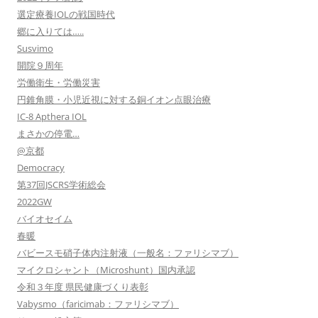
選定療養IOLの戦国時代
郷に入りては…..
Susvimo
開院９周年
労働衛生・労働災害
円錐角膜・小児近視に対する銅イオン点眼治療
IC-8 Apthera IOL
まさかの停電…
@京都
Democracy
第37回JSCRS学術総会
2022GW
バイオセイム
春暖
バビースモ硝子体内注射液（一般名：ファリシマブ）
マイクロシャント（Microshunt）国内承認
令和３年度 県民健康づくり表彰
Vabysmo（faricimab：ファリシマブ）