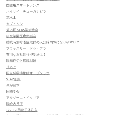
医療用スマートレンズ
ハイサイ チューガナビラ
花水木
カブトムシ
第29回JSCRS学術総会
研究学園医療懇話会
睡眠時無呼吸症候群の人は緑内障になりやすい？
ブラッスリー ドゥ・プラ
有用な近視進行抑制法は？
眼精疲労と網膜剥離
リネア
国立科学博物館オープンラボ
STAP細胞
体が資本
国際学会
アルゾーニ・イタリア
眼瞼内反症
抗VEGF薬硝子体注入