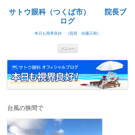
コ
ン
サトウ眼科（つくば市） 院長ブ
テ
ン
ツ
ログ
へ
ス
キ
本日も視界良好 （院長 佐藤正樹）
ッ
プ
メニュー
台風の狭間で