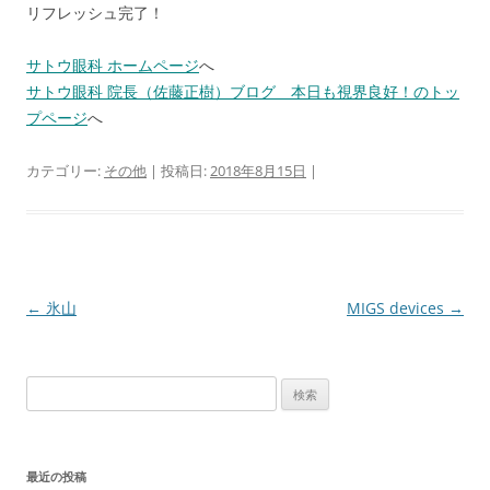
リフレッシュ完了！
サトウ眼科 ホームページ
へ
サトウ眼科 院長（佐藤正樹）ブログ 本日も視界良好！のトッ
プページ
へ
カテゴリー:
その他
| 投稿日:
2018年8月15日
|
投
←
氷山
MIGS devices
→
稿
ナ
検
ビ
索:
ゲ
ー
最近の投稿