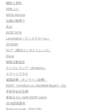
開院５周年
35年ぶり
MIGS devices
台風の狭間で
氷山
JSCRS 2018
Lanosterol（ラノステロール）
2018GW
ICL™（眼内コンタクトレンズ）
iDose
保険点数改定
ディスレクシア（dyslexia）
スマートグラス
遠隔診療（オンライン診療）
EDOF（Symfony vs. MiniWell Ready）IOL
手術学会＠京都
多焦点 ICL (with EDOF optic)
2018謹賀新年
Brolucizumab（RTH258）