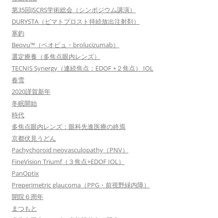
第35回JSCRS学術総会（シンポジウム講演）
DURYSTA（ビマトプロスト持続放出注射剤）
寒釣
Beovu™（ベオビュ・brolucizumab）
選定療養（多焦点眼内レンズ）
TECNIS Synergy（連続焦点：EDOF +２焦点） IOL
春雪
2020謹賀新年
冬眠開始
時代
多焦点眼内レンズ：眼科先進医療の終焉
京都伏見うどん
Pachychoroid neovasculopathy（PNV）
FineVision Triumf（３焦点+EDOF IOL）
PanOptix
Preperimetric glaucoma（PPG・前視野緑内障）
開院６周年
まつもと