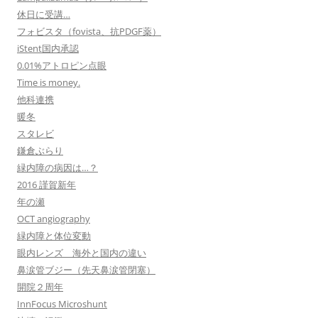
休日に受講…
フォビスタ（fovista、抗PDGF薬）
iStent国内承認
0.01%アトロピン点眼
Time is money.
他科連携
暖冬
スタレビ
鎌倉ぶらり
緑内障の病因は…？
2016 謹賀新年
年の瀬
OCT angiography
緑内障と体位変動
眼内レンズ 海外と国内の違い
鼻涙管ブジー（先天鼻涙管閉塞）
開院２周年
InnFocus Microshunt