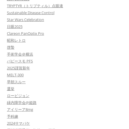
TRYPTYR（トリプティル）点眼液
Sustainable Disease Control
Star Wars Celebration
日眼2025
Clareon PanOptix Pro
昭和レトロ
啓蟄
手術学会＠横浜
バビースモ PFS
2025謹賀新年
MELT-300
早朝スルー
選挙
ロービジョン
緑内障学会@姫路
アイリーア8mg
予科練
2024サマバケ