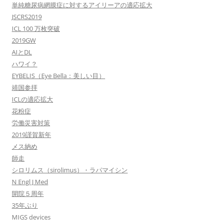
単純糖尿病網膜症に対するアイリーアの適応拡大
JSCRS2019
ICL 100 万枚突破
2019GW
AIとDL
ハワイ？
EYBELIS（Eye Bella：美しい目）
靖国参拝
ICLの適応拡大
花粉症
労働災害対策
2019謹賀新年
メス納め
師走
シロリムス（sirolimus）・ラパマイシン
N Engl J Med
開院５周年
35年ぶり
MIGS devices