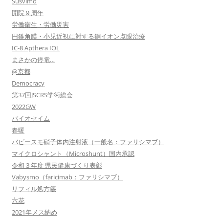
Susvimo
開院９周年
労働衛生・労働災害
円錐角膜・小児近視に対する銅イオン点眼治療
IC-8 Apthera IOL
まさかの停電…
@京都
Democracy
第37回JSCRS学術総会
2022GW
バイオセイム
春暖
バビースモ硝子体内注射液（一般名：ファリシマブ）
マイクロシャント（Microshunt）国内承認
令和３年度 県民健康づくり表彰
Vabysmo（faricimab：ファリシマブ）
リフィル処方箋
六花
2021年メス納め