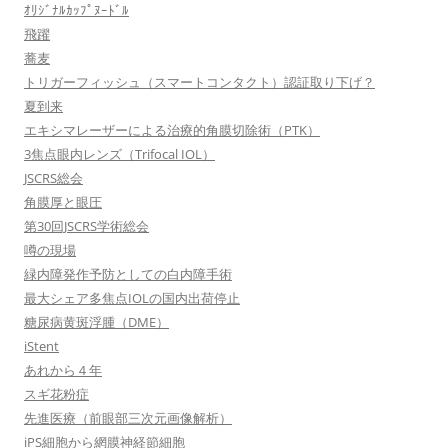
ｵﾘｼﾞﾅﾙｶｯﾌﾟﾇｰﾄﾞﾙ
飛躍
蕎麦
トリガーフィッシュ（スマートコンタクト）認証取り下げ？
夏到来
エキシマレーザーによる治療的角膜切除術（PTK）
3焦点眼内レンズ（Trifocal IOL）
JSCRS総会
角膜厚と眼圧
第30回JSCRS学術総会
噂の現場
緑内障発作予防としての白内障手術
最大シェア多焦点IOLの国内出荷停止
糖尿病黄斑浮腫（DME）
iStent
あれから４年
スギ花粉症
先進医療（前眼部三次元画像解析）
iPS細胞から網膜神経節細胞