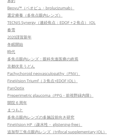
寒釣
Beovu™（ベオビュ・brolucizumab）
選定療養（多焦点眼内レンズ）
TECNIS Synergy（連続焦点：EDOF +２焦点） IOL
春雪
2020謹賀新年
冬眠開始
時代
多焦点眼内レンズ：眼科先進医療の終焉
京都伏見うどん
Pachychoroid neovasculopathy（PNV）
FineVision Triumf（３焦点+EDOF IOL）
PanOptix
Preperimetric glaucoma（PPG・前視野緑内障）
開院６周年
まつもと
多焦点眼内レンズの多施設前向き研究
FineVision HP（疎水性・ glistening-free）
追加型三焦点眼内レンズ（trifocal supplementary IOL）