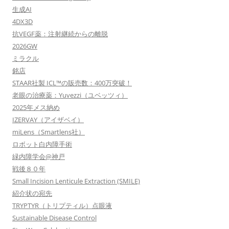
生成AI
4DX3D
抗VEGF薬：注射継続からの離脱
2026GW
ミラクル
銘店
STAAR社製 ICL™の販売数：400万突破！
老眼の治療薬：Yuvezzi（ユベッツィ）
2025年メス納め
IZERVAY（アイザベイ）
miLens（Smartlens社）
ロボット白内障手術
緑内障学会@神戸
戦後８０年
Small Incision Lenticule Extraction (SMILE)
紹介状の宛先
TRYPTYR（トリプティル）点眼液
Sustainable Disease Control