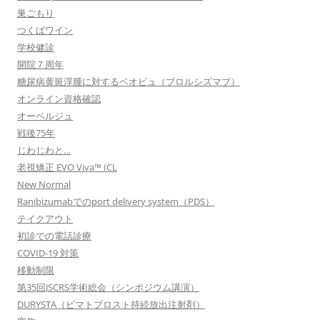
巣ごもり
つくばワイン
学校健診
開院７周年
糖尿病黄斑浮腫に対するベオビュ（ブロルシズマブ）
オンライン資格確認
オーベルジュ
戦後75年
じわじわと…
老視矯正 EVO Viva™ ICL
New Normal
Ranibizumabでのport delivery system（PDS）
テイクアウト
初診での電話診療
COVID-19 対策
移動制限
第35回JSCRS学術総会（シンポジウム講演）
DURYSTA（ビマトプロスト持続放出注射剤）