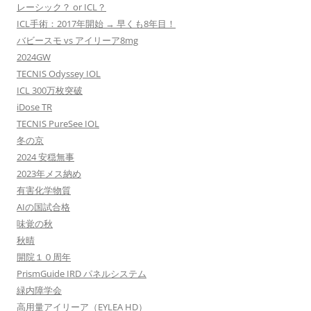
レーシック？ or ICL？
ICL手術：2017年開始 → 早くも8年目！
バビースモ vs アイリーア8mg
2024GW
TECNIS Odyssey IOL
ICL 300万枚突破
iDose TR
TECNIS PureSee IOL
冬の京
2024 安穏無事
2023年メス納め
有害化学物質
AIの国試合格
味覚の秋
秋晴
開院１０周年
PrismGuide IRD パネルシステム
緑内障学会
高用量アイリーア（EYLEA HD）