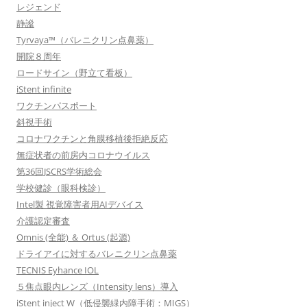
レジェンド
静謐
Tyrvaya™（バレニクリン点鼻薬）
開院８周年
ロードサイン（野立て看板）
iStent infinite
ワクチンパスポート
斜視手術
コロナワクチンと角膜移植後拒絶反応
無症状者の前房内コロナウイルス
第36回JSCRS学術総会
学校健診（眼科検診）
Intel製 視覚障害者用AIデバイス
介護認定審査
Omnis (全能) ＆ Ortus (起源)
ドライアイに対するバレニクリン点鼻薬
TECNIS Eyhance IOL
５焦点眼内レンズ（Intensity lens）導入
iStent inject W（低侵襲緑内障手術：MIGS）