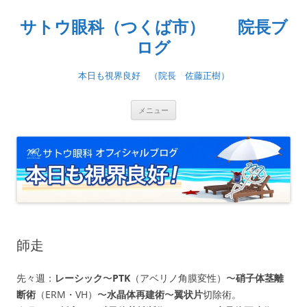
コ
ン
サトウ眼科（つくば市） 院長ブ
テ
ン
ツ
ログ
へ
ス
キ
本日も視界良好 （院長 佐藤正樹）
ッ
プ
メニュー
師走
先々週：
レーシック
〜
PTK
（アベリノ角膜変性）〜
硝子体茎離
断術
（ERM・VH）〜
水晶体再建術
〜
翼状片
切除術。