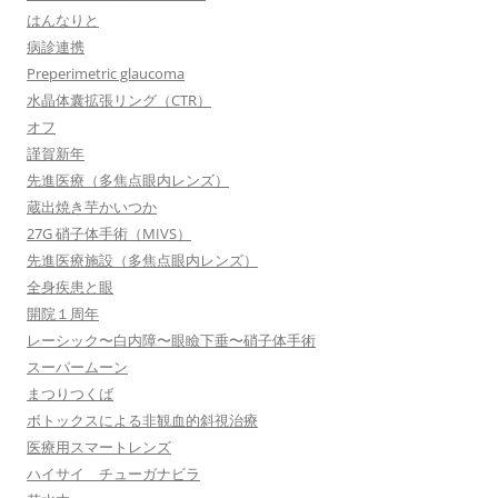
はんなりと
病診連携
Preperimetric glaucoma
水晶体囊拡張リング（CTR）
オフ
謹賀新年
先進医療（多焦点眼内レンズ）
蔵出焼き芋かいつか
27G 硝子体手術（MIVS）
先進医療施設（多焦点眼内レンズ）
全身疾患と眼
開院１周年
レーシック〜白内障〜眼瞼下垂〜硝子体手術
スーパームーン
まつりつくば
ボトックスによる非観血的斜視治療
医療用スマートレンズ
ハイサイ チューガナビラ