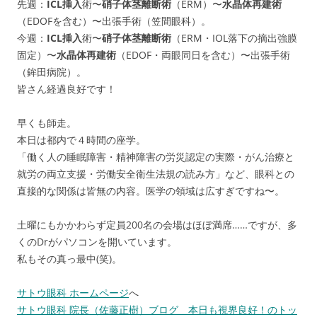
先週：
ICL挿入
術〜
硝子体茎離断術
（ERM）〜
水晶体再建術
（EDOFを含む）〜出張手術（笠間眼科）。
今週：
ICL挿入
術〜
硝子体茎離断術
（ERM・IOL落下の摘出強膜
固定）〜
水晶体再建術
（EDOF・両眼同日を含む）〜出張手術
（鉾田病院）。
皆さん経過良好です！
早くも師走。
本日は都内で４時間の座学。
「働く人の睡眠障害・精神障害の労災認定の実際・がん治療と
就労の両立支援・労働安全衛生法規の読み方」など、眼科との
直接的な関係は皆無の内容。医学の領域は広すぎですね〜。
土曜にもかかわらず定員200名の会場はほぼ満席……ですが、多
くのDrがパソコンを開いています。
私もその真っ最中(笑)。
サトウ眼科 ホームページ
へ
サトウ眼科 院長（佐藤正樹）ブログ 本日も視界良好！のトッ