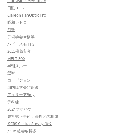
Star Wars Celebration
日眼2025
Clareon PanOptix Pro
昭和レトロ
啓蟄
手術学会＠横浜
バビースモ PFS
2025謹賀新年
MELT-300
早朝スルー
選挙
ロービジョン
緑内障学会@姫路
アイリーア8mg
予科練
2024サマバケ
屈折矯正手術：海外との相違
JSCRS Clinical Survey 論文
JSCRS総会@博多