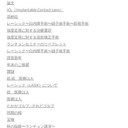
論文
ICL（Implantable Contact Lens）
花粉症
レーシック〜白内障手術〜硝子体手術〜斜視手術
強度近視に対する治療選択
強度近視に対する屈折矯正手術
ランチョンセミナーのリーフレット
レーシック〜白内障手術〜硝子体手術
謹賀新年
年末のご挨拶
靉靆
続 続 医療は人
レーシック（LASIK）について
続 医療は人
医療は人
たかがゴルフ…されどゴルフ
同期の桜
宝物
秋の臨眼〜ランチョン講演〜