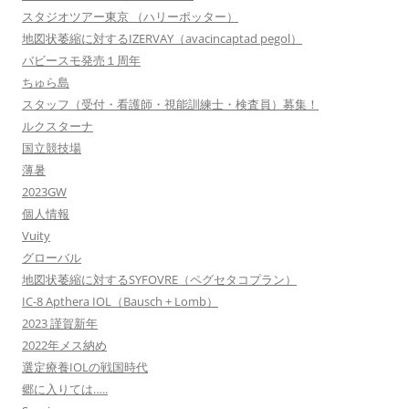
スタジオツアー東京 （ハリーポッター）
地図状萎縮に対するIZERVAY（avacincaptad pegol）
バビースモ発売１周年
ちゅら島
スタッフ（受付・看護師・視能訓練士・検査員）募集！
ルクスターナ
国立競技場
薄暑
2023GW
個人情報
Vuity
グローバル
地図状萎縮に対するSYFOVRE（ペグセタコプラン）
IC-8 Apthera IOL（Bausch + Lomb）
2023 謹賀新年
2022年メス納め
選定療養IOLの戦国時代
郷に入りては…..