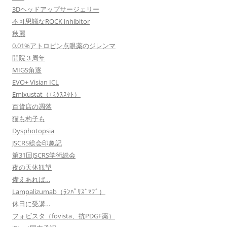
3Dヘッドアップサージェリー
不可思議なROCK inhibitor
秋麗
0.01%アトロピン点眼薬のジレンマ
開院３周年
MIGS角逐
EVO+ Visian ICL
Emixustat（ｴﾐｸｽｽﾀﾄ）
百貨店の凋落
猫も杓子も
Dysphotopsia
JSCRS総会印象記
第31回JSCRS学術総会
夜の天体観望
備えあれば…
Lampalizumab（ﾗﾝﾊﾟﾘｽﾞﾏﾌﾞ）
休日に受講…
フォビスタ（fovista、抗PDGF薬）