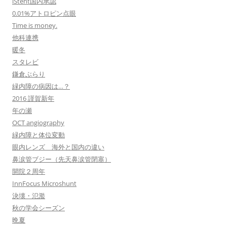
iStent国内承認
0.01%アトロピン点眼
Time is money.
他科連携
暖冬
スタレビ
鎌倉ぶらり
緑内障の病因は…？
2016 謹賀新年
年の瀬
OCT angiography
緑内障と体位変動
眼内レンズ 海外と国内の違い
鼻涙管ブジー（先天鼻涙管閉塞）
開院２周年
InnFocus Microshunt
決壊・氾濫
秋の学会シーズン
晩夏