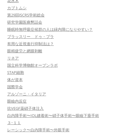
花水木
カブトムシ
第29回JSCRS学術総会
研究学園医療懇話会
睡眠時無呼吸症候群の人は緑内障になりやすい？
ブラッスリー ドゥ・プラ
有用な近視進行抑制法は？
眼精疲労と網膜剥離
リネア
国立科学博物館オープンラボ
STAP細胞
体が資本
国際学会
アルゾーニ・イタリア
眼瞼内反症
抗VEGF薬硝子体注入
白内障手術〜IOL縫着術〜硝子体手術〜眼瞼下垂手術
３･１１
レーシック〜白内障手術〜外眼手術