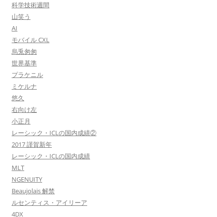
科学技術週間
山笑う
AI
モバイル CXL
烏兎匆匆
世界基準
プラケニル
ミケルナ
悠久
右向け左
小正月
レーシック・ICLの国内成績②
2017 謹賀新年
レーシック・ICLの国内成績
MLT
NGENUITY
Beaujolais 解禁
ルセンティス・アイリーア
4DX