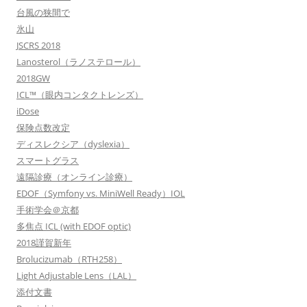
台風の狭間で
氷山
JSCRS 2018
Lanosterol（ラノステロール）
2018GW
ICL™（眼内コンタクトレンズ）
iDose
保険点数改定
ディスレクシア（dyslexia）
スマートグラス
遠隔診療（オンライン診療）
EDOF（Symfony vs. MiniWell Ready）IOL
手術学会＠京都
多焦点 ICL (with EDOF optic)
2018謹賀新年
Brolucizumab（RTH258）
Light Adjustable Lens（LAL）
添付文書