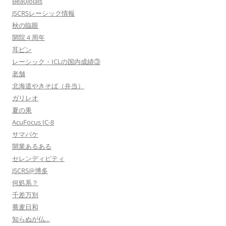
Beaujolais
JSCRSレーシック情報
秋の臨眼
開院４周年
耳ピン
レーシック・ICLの国内成績③
老舗
北海道やきそば（弁当）
ガリレオ
夏の果
AcuFocus IC-8
サマバケ
開業あるある
セレンディピティ
JSCRS@博多
何処系？
千差万別
蕎麦日和
知らぬが仏…