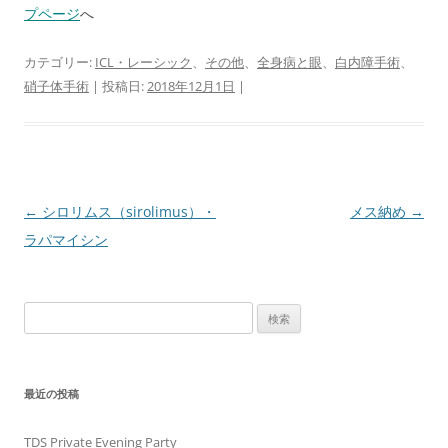
プページ
へ
カテゴリー:
ICL・レーシック
、
その他
、
全身病と眼
、
白内障手術
、
硝子体手術
| 投稿日:
2018年12月1日
|
投
←
シロリムス（sirolimus）・
メス納め
→
稿
ラパマイシン
ナ
ビ
検
ゲ
索:
ー
シ
最近の投稿
ョ
ン
TDS Private Evening Party