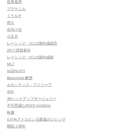
世界基準
プラケニル
ミケルナ
悠久
右向け左
小正月
レーシック・ICLの国内成績②
2017 謹賀新年
レーシック・ICLの国内成績
MLT
NGENUITY
Beaujolais 解禁
ルセンティス・アイリーア
4DX
3Dヘッドアップサージェリー
不可思議なROCK inhibitor
秋麗
0.01%アトロピン点眼薬のジレンマ
開院３周年