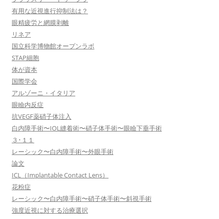
有用な近視進行抑制法は？
眼精疲労と網膜剥離
リネア
国立科学博物館オープンラボ
STAP細胞
体が資本
国際学会
アルゾーニ・イタリア
眼瞼内反症
抗VEGF薬硝子体注入
白内障手術〜IOL縫着術〜硝子体手術〜眼瞼下垂手術
３･１１
レーシック〜白内障手術〜外眼手術
論文
ICL（Implantable Contact Lens）
花粉症
レーシック〜白内障手術〜硝子体手術〜斜視手術
強度近視に対する治療選択