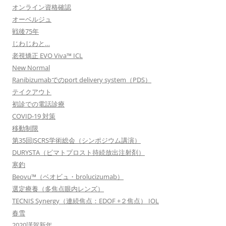
オンライン資格確認
オーベルジュ
戦後75年
じわじわと…
老視矯正 EVO Viva™ ICL
New Normal
Ranibizumabでのport delivery system（PDS）
テイクアウト
初診での電話診療
COVID-19 対策
移動制限
第35回JSCRS学術総会（シンポジウム講演）
DURYSTA（ビマトプロスト持続放出注射剤）
寒釣
Beovu™（ベオビュ・brolucizumab）
選定療養（多焦点眼内レンズ）
TECNIS Synergy（連続焦点：EDOF +２焦点） IOL
春雪
2020謹賀新年