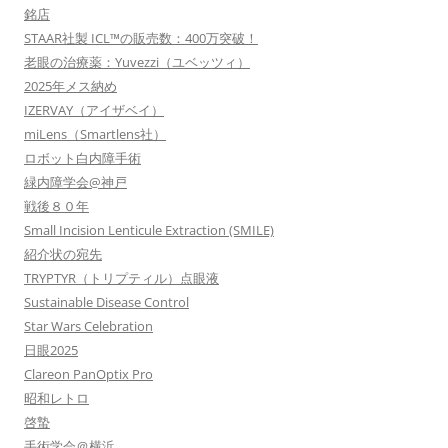
銘店
STAAR社製 ICL™の販売数：400万突破！
老眼の治療薬：Yuvezzi（ユベッツィ）
2025年メス納め
IZERVAY（アイザベイ）
miLens（Smartlens社）
ロボット白内障手術
緑内障学会@神戸
戦後８０年
Small Incision Lenticule Extraction (SMILE)
紹介状の宛先
TRYPTYR（トリプティル）点眼液
Sustainable Disease Control
Star Wars Celebration
日眼2025
Clareon PanOptix Pro
昭和レトロ
啓蟄
手術学会＠横浜