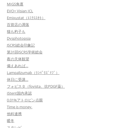
MIGS角逐
EVO+ Visian ICL
Emixustat（ｴﾐｸｽｽﾀﾄ）
百貨店の凋落
猫も杓子も
Dysphotopsia
JSCRS総会印象記
第31回JSCRS学術総会
夜の天体観望
備えあれば…
Lampalizumab（ﾗﾝﾊﾟﾘｽﾞﾏﾌﾞ）
休日に受講…
フォビスタ（fovista、抗PDGF薬）
iStent国内承認
0.01%アトロピン点眼
Time is money.
他科連携
暖冬
スタレビ