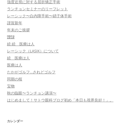
強度近視に対する屈折矯正手術
ランチョンセミナーのリーフレット
レーシック〜白内障手術〜硝子体手術
謹賀新年
年末のご挨拶
靉靆
続 続 医療は人
レーシック（LASIK）について
続 医療は人
医療は人
たかがゴルフ…されどゴルフ
同期の桜
宝物
秋の臨眼〜ランチョン講演〜
はじめまして！サトウ眼科ブログ初め「本日も視界良好！」。
カレンダー