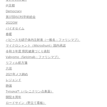
@京都
Democracy
第37回JSCRS学術総会
2022GW
バイオセイム
春暖
バビースモ硝子体内注射液（一般名：ファリシマブ）
マイクロシャント（Microshunt）国内承認
令和３年度 県民健康づくり表彰
Vabysmo（faricimab：ファリシマブ）
リフィル処方箋
六花
2021年メス納め
レジェンド
静謐
Tyrvaya™（バレニクリン点鼻薬）
開院８周年
ロードサイン（野立て看板）