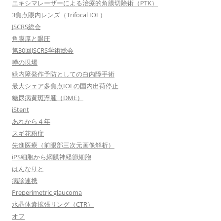
エキシマレーザーによる治療的角膜切除術（PTK）
3焦点眼内レンズ（Trifocal IOL）
JSCRS総会
角膜厚と眼圧
第30回JSCRS学術総会
噂の現場
緑内障発作予防としての白内障手術
最大シェア多焦点IOLの国内出荷停止
糖尿病黄斑浮腫（DME）
iStent
あれから４年
スギ花粉症
先進医療（前眼部三次元画像解析）
iPS細胞から網膜神経節細胞
はんなりと
病診連携
Preperimetric glaucoma
水晶体囊拡張リング（CTR）
オフ