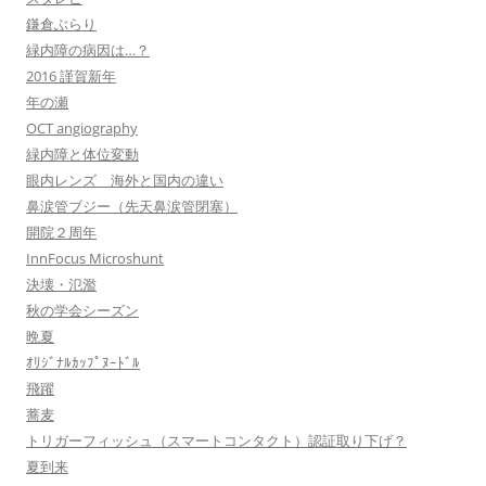
鎌倉ぶらり
緑内障の病因は…？
2016 謹賀新年
年の瀬
OCT angiography
緑内障と体位変動
眼内レンズ 海外と国内の違い
鼻涙管ブジー（先天鼻涙管閉塞）
開院２周年
InnFocus Microshunt
決壊・氾濫
秋の学会シーズン
晩夏
ｵﾘｼﾞﾅﾙｶｯﾌﾟﾇｰﾄﾞﾙ
飛躍
蕎麦
トリガーフィッシュ（スマートコンタクト）認証取り下げ？
夏到来