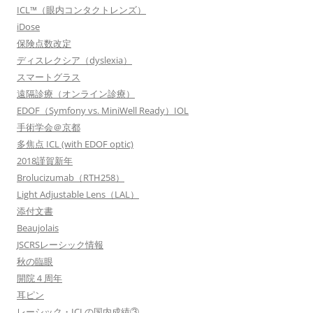
ICL™（眼内コンタクトレンズ）
iDose
保険点数改定
ディスレクシア（dyslexia）
スマートグラス
遠隔診療（オンライン診療）
EDOF（Symfony vs. MiniWell Ready）IOL
手術学会＠京都
多焦点 ICL (with EDOF optic)
2018謹賀新年
Brolucizumab（RTH258）
Light Adjustable Lens（LAL）
添付文書
Beaujolais
JSCRSレーシック情報
秋の臨眼
開院４周年
耳ピン
レーシック・ICLの国内成績③