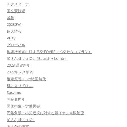
ルクスターナ
国立競技場
薄暑
2023GW
個人情報
Vuity
グローバル
地図状萎縮に対するSYFOVRE（ペグセタコプラン）
IC-8 Apthera IOL（Bausch + Lomb）
2023 謹賀新年
2022年メス納め
選定療養IOLの戦国時代
郷に入りては…..
Susvimo
開院９周年
労働衛生・労働災害
円錐角膜・小児近視に対する銅イオン点眼治療
IC-8 Apthera IOL
まさかの停電…