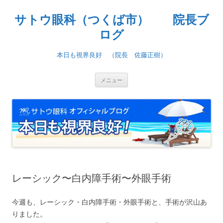
コ
ン
サトウ眼科（つくば市） 院長ブ
テ
ン
ツ
ログ
へ
ス
キ
本日も視界良好 （院長 佐藤正樹）
ッ
プ
メニュー
レーシック〜白内障手術〜外眼手術
今週も、レーシック・白内障手術・外眼手術と、手術が沢山あ
りました。