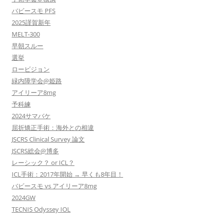
バビースモ PFS
2025謹賀新年
MELT-300
早朝スルー
選挙
ロービジョン
緑内障学会@姫路
アイリーア8mg
予科練
2024サマバケ
屈折矯正手術：海外との相違
JSCRS Clinical Survey 論文
JSCRS総会@博多
レーシック？ or ICL？
ICL手術：2017年開始 → 早くも8年目！
バビースモ vs アイリーア8mg
2024GW
TECNIS Odyssey IOL