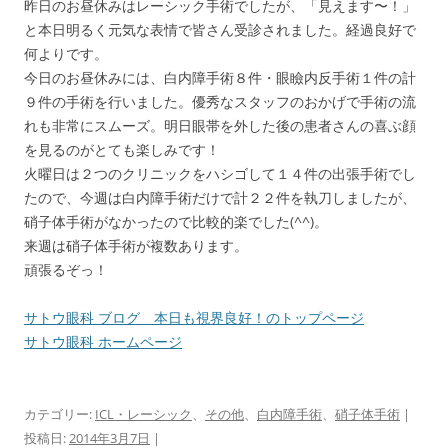
昨日のお昼休みはレーシック手術でしたが、「見えます〜！」
と本日明るく元気な表情で皆さん受診されました。経過良好で
何よりです。
今日のお昼休みには、白内障手術８件・眼瞼内反手術１件の計
９件の手術を行いました。優秀なスタッフのおかげで手術の流
れも非常にスムーズ。明日眼帯を外した後の患者さんの喜ぶ顔
を見るのがとても楽しみです！
火曜日は２つのクリニックをハシゴして１４件の出張手術でし
たので、今週は白内障手術だけで計２２件を執刀しましたが、
硝子体手術がなかったので比較的楽でした(^^)。
来週は硝子体手術が複数あります。
頑張るぞっ！
サトウ眼科 ブログ 本日も視界良好！のトップページ
へ
サトウ眼科 ホームページ
へサトウ眼科 ブログ 本日も視
界良好！
カテゴリー:
ICL・レーシック
、
その他
、
白内障手術
、
硝子体手術
|
投稿日:
2014年3月7日
|