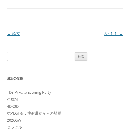
投
←
論文
３･１１
→
稿
ナ
検
ビ
索:
ゲ
ー
最近の投稿
シ
ョ
TDS Private Evening Party
ン
生成AI
4DX3D
抗VEGF薬：注射継続からの離脱
2026GW
ミラクル