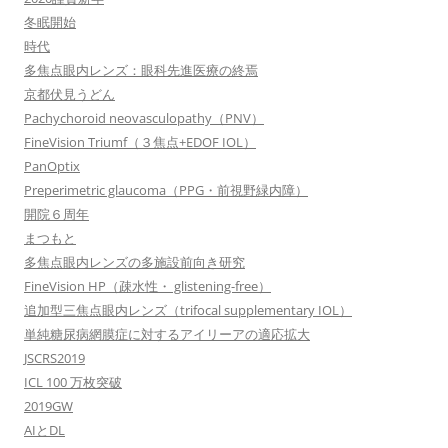
冬眠開始
時代
多焦点眼内レンズ：眼科先進医療の終焉
京都伏見うどん
Pachychoroid neovasculopathy（PNV）
FineVision Triumf（３焦点+EDOF IOL）
PanOptix
Preperimetric glaucoma（PPG・前視野緑内障）
開院６周年
まつもと
多焦点眼内レンズの多施設前向き研究
FineVision HP（疎水性・ glistening-free）
追加型三焦点眼内レンズ（trifocal supplementary IOL）
単純糖尿病網膜症に対するアイリーアの適応拡大
JSCRS2019
ICL 100 万枚突破
2019GW
AIとDL