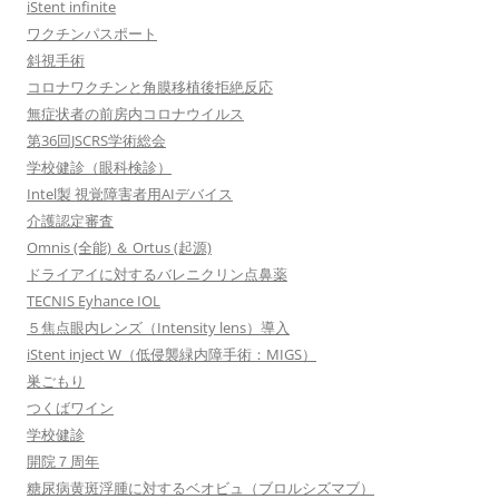
iStent infinite
ワクチンパスポート
斜視手術
コロナワクチンと角膜移植後拒絶反応
無症状者の前房内コロナウイルス
第36回JSCRS学術総会
学校健診（眼科検診）
Intel製 視覚障害者用AIデバイス
介護認定審査
Omnis (全能) ＆ Ortus (起源)
ドライアイに対するバレニクリン点鼻薬
TECNIS Eyhance IOL
５焦点眼内レンズ（Intensity lens）導入
iStent inject W（低侵襲緑内障手術：MIGS）
巣ごもり
つくばワイン
学校健診
開院７周年
糖尿病黄斑浮腫に対するベオビュ（ブロルシズマブ）