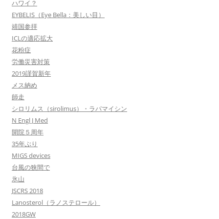
ハワイ？
EYBELIS（Eye Bella：美しい目）
靖国参拝
ICLの適応拡大
花粉症
労働災害対策
2019謹賀新年
メス納め
師走
シロリムス（sirolimus）・ラパマイシン
N Engl J Med
開院５周年
35年ぶり
MIGS devices
台風の狭間で
氷山
JSCRS 2018
Lanosterol（ラノステロール）
2018GW