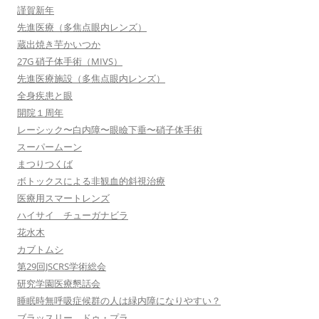
謹賀新年
先進医療（多焦点眼内レンズ）
蔵出焼き芋かいつか
27G 硝子体手術（MIVS）
先進医療施設（多焦点眼内レンズ）
全身疾患と眼
開院１周年
レーシック〜白内障〜眼瞼下垂〜硝子体手術
スーパームーン
まつりつくば
ボトックスによる非観血的斜視治療
医療用スマートレンズ
ハイサイ チューガナビラ
花水木
カブトムシ
第29回JSCRS学術総会
研究学園医療懇話会
睡眠時無呼吸症候群の人は緑内障になりやすい？
ブラッスリー ドゥ・プラ