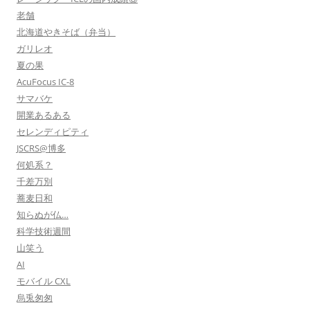
老舗
北海道やきそば（弁当）
ガリレオ
夏の果
AcuFocus IC-8
サマバケ
開業あるある
セレンディピティ
JSCRS@博多
何処系？
千差万別
蕎麦日和
知らぬが仏…
科学技術週間
山笑う
AI
モバイル CXL
烏兎匆匆