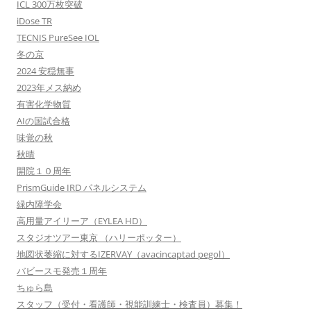
ICL 300万枚突破
iDose TR
TECNIS PureSee IOL
冬の京
2024 安穏無事
2023年メス納め
有害化学物質
AIの国試合格
味覚の秋
秋晴
開院１０周年
PrismGuide IRD パネルシステム
緑内障学会
高用量アイリーア（EYLEA HD）
スタジオツアー東京 （ハリーポッター）
地図状萎縮に対するIZERVAY（avacincaptad pegol）
バビースモ発売１周年
ちゅら島
スタッフ（受付・看護師・視能訓練士・検査員）募集！