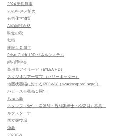
2024 安穏無事
2023年メス納め
有害化学物質
AIの国試合格
味覚の秋
秋晴
開院１０周年
PrismGuide IRD パネルシステム
緑内障学会
高用量アイリーア（EYLEA HD）
スタジオツアー東京 （ハリーポッター）
地図状萎縮に対するIZERVAY（avacincaptad pegol）
バビースモ発売１周年
ちゅら島
スタッフ（受付・看護師・視能訓練士・検査員）募集！
ルクスターナ
国立競技場
薄暑
2023GW