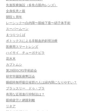
先進医療施設（多焦点眼内レンズ）
全身疾患と眼
開院１周年
レーシック〜白内障〜眼瞼下垂〜硝子体手術
スーパームーン
まつりつくば
ボトックスによる非観血的斜視治療
医療用スマートレンズ
ハイサイ チューガナビラ
花水木
カブトムシ
第29回JSCRS学術総会
研究学園医療懇話会
睡眠時無呼吸症候群の人は緑内障になりやすい？
ブラッスリー ドゥ・プラ
有用な近視進行抑制法は？
眼精疲労と網膜剥離
リネア