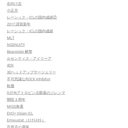
右向け左
小正月
レーシック・ICLの国内成績②
2017 謹賀新年
レーシック・ICLの国内成績
MLT
NGENUITY
Beaujolais 解禁
ルセンティス・アイリーア
4DX
3Dヘッドアップサージェリー
不可思議なROCK inhibitor
秋麗
0.01%アトロピン点眼薬のジレンマ
開院３周年
MIGS角逐
EVO+ Visian ICL
Emixustat（ｴﾐｸｽｽﾀﾄ）
百貨店の凋落