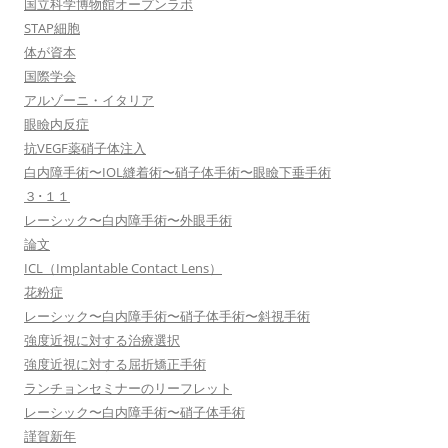
国立科学博物館オープンラボ
STAP細胞
体が資本
国際学会
アルゾーニ・イタリア
眼瞼内反症
抗VEGF薬硝子体注入
白内障手術〜IOL縫着術〜硝子体手術〜眼瞼下垂手術
３･１１
レーシック〜白内障手術〜外眼手術
論文
ICL（Implantable Contact Lens）
花粉症
レーシック〜白内障手術〜硝子体手術〜斜視手術
強度近視に対する治療選択
強度近視に対する屈折矯正手術
ランチョンセミナーのリーフレット
レーシック〜白内障手術〜硝子体手術
謹賀新年