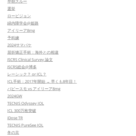
早朝スルー
選挙
ロービジョン
緑内障学会@姫路
アイリーア8mg
予科練
2024サマバケ
屈折矯正手術：海外との相違
JSCRS Clinical Survey 論文
JSCRS総会@博多
レーシック？ or ICL？
ICL手術：2017年開始 → 早くも8年目！
バビースモ vs アイリーア8mg
2024GW
TECNIS Odyssey IOL
ICL 300万枚突破
iDose TR
TECNIS PureSee IOL
冬の京