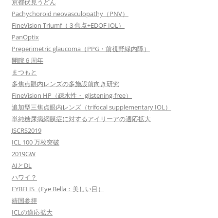
京都伏見うどん
Pachychoroid neovasculopathy（PNV）
FineVision Triumf（３焦点+EDOF IOL）
PanOptix
Preperimetric glaucoma（PPG・前視野緑内障）
開院６周年
まつもと
多焦点眼内レンズの多施設前向き研究
FineVision HP（疎水性・ glistening-free）
追加型三焦点眼内レンズ（trifocal supplementary IOL）
単純糖尿病網膜症に対するアイリーアの適応拡大
JSCRS2019
ICL 100 万枚突破
2019GW
AIとDL
ハワイ？
EYBELIS（Eye Bella：美しい目）
靖国参拝
ICLの適応拡大