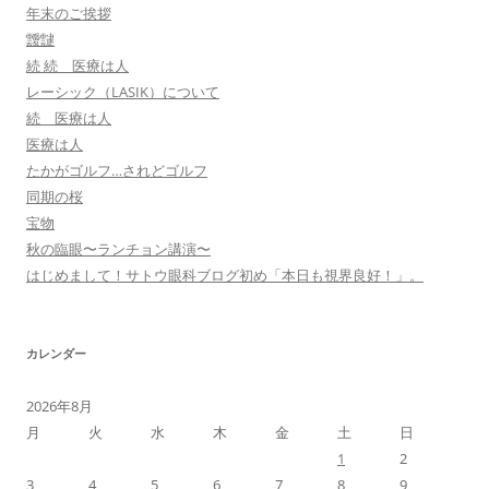
年末のご挨拶
靉靆
続 続 医療は人
レーシック（LASIK）について
続 医療は人
医療は人
たかがゴルフ…されどゴルフ
同期の桜
宝物
秋の臨眼〜ランチョン講演〜
はじめまして！サトウ眼科ブログ初め「本日も視界良好！」。
カレンダー
2026年8月
月
火
水
木
金
土
日
1
2
3
4
5
6
7
8
9