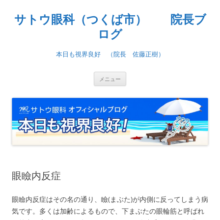
コ
ン
サトウ眼科（つくば市） 院長ブ
テ
ン
ツ
ログ
へ
ス
キ
本日も視界良好 （院長 佐藤正樹）
ッ
プ
メニュー
眼瞼内反症
眼瞼内反症はその名の通り、瞼(まぶた)が内側に反ってしまう病
気です。多くは加齢によるもので、下まぶたの眼輪筋と呼ばれ