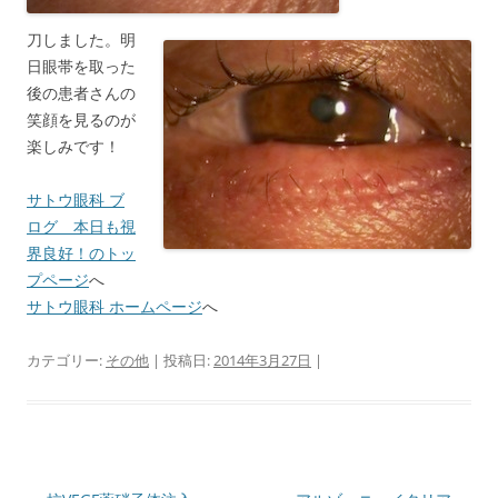
刀しました。明
日眼帯を取った
後の患者さんの
笑顔を見るのが
楽しみです！
サトウ眼科 ブ
ログ 本日も視
界良好！のトッ
プページ
へ
サトウ眼科 ホームページ
へ
カテゴリー:
その他
| 投稿日:
2014年3月27日
|