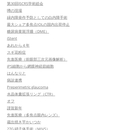
第30回JSCRS学術総会
噂の現場
緑内障発作予防としての白内障手術
最大シェア多焦点IOLの国内出荷停止
糖尿病黄斑浮腫（DME）
iStent
あれから４年
スギ花粉症
先進医療（前眼部三次元画像解析）
iPS細胞から網膜神経節細胞
はんなりと
病診連携
Preperimetric glaucoma
水晶体囊拡張リング（CTR）
オフ
謹賀新年
先進医療（多焦点眼内レンズ）
蔵出焼き芋かいつか
27G 硝子体手術（MIVS）