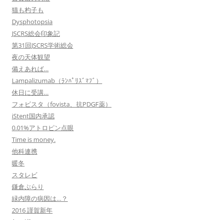
猫も杓子も
Dysphotopsia
JSCRS総会印象記
第31回JSCRS学術総会
夜の天体観望
備えあれば…
Lampalizumab（ﾗﾝﾊﾟﾘｽﾞﾏﾌﾞ）
休日に受講…
フォビスタ（fovista、抗PDGF薬）
iStent国内承認
0.01%アトロピン点眼
Time is money.
他科連携
暖冬
スタレビ
鎌倉ぶらり
緑内障の病因は…？
2016 謹賀新年