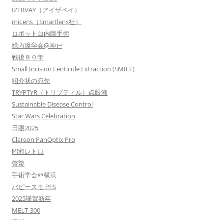
IZERVAY（アイザベイ）
miLens（Smartlens社）
ロボット白内障手術
緑内障学会@神戸
戦後８０年
Small Incision Lenticule Extraction (SMILE)
紹介状の宛先
TRYPTYR（トリプティル）点眼液
Sustainable Disease Control
Star Wars Celebration
日眼2025
Clareon PanOptix Pro
昭和レトロ
啓蟄
手術学会＠横浜
バビースモ PFS
2025謹賀新年
MELT-300