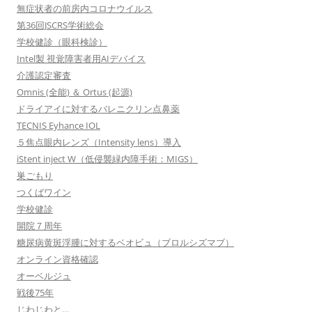
無症状者の前房内コロナウイルス
第36回JSCRS学術総会
学校健診（眼科検診）
Intel製 視覚障害者用AIデバイス
介護認定審査
Omnis (全能) ＆ Ortus (起源)
ドライアイに対するバレニクリン点鼻薬
TECNIS Eyhance IOL
５焦点眼内レンズ（Intensity lens）導入
iStent inject W（低侵襲緑内障手術：MIGS）
巣ごもり
つくばワイン
学校健診
開院７周年
糖尿病黄斑浮腫に対するベオビュ（ブロルシズマブ）
オンライン資格確認
オーベルジュ
戦後75年
じわじわと…