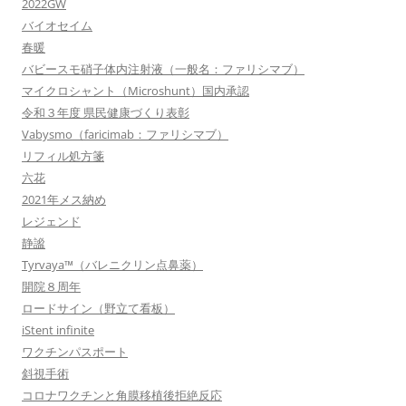
2022GW
バイオセイム
春暖
バビースモ硝子体内注射液（一般名：ファリシマブ）
マイクロシャント（Microshunt）国内承認
令和３年度 県民健康づくり表彰
Vabysmo（faricimab：ファリシマブ）
リフィル処方箋
六花
2021年メス納め
レジェンド
静謐
Tyrvaya™（バレニクリン点鼻薬）
開院８周年
ロードサイン（野立て看板）
iStent infinite
ワクチンパスポート
斜視手術
コロナワクチンと角膜移植後拒絶反応