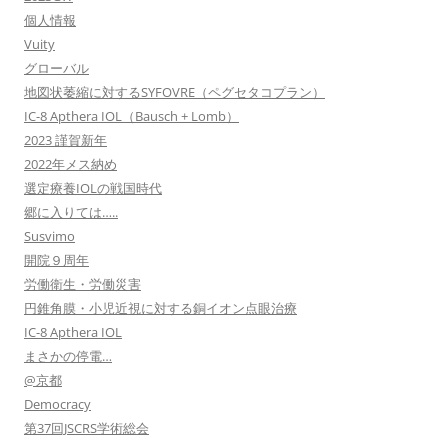
個人情報
Vuity
グローバル
地図状萎縮に対するSYFOVRE（ペグセタコプラン）
IC-8 Apthera IOL（Bausch + Lomb）
2023 謹賀新年
2022年メス納め
選定療養IOLの戦国時代
郷に入りては…..
Susvimo
開院９周年
労働衛生・労働災害
円錐角膜・小児近視に対する銅イオン点眼治療
IC-8 Apthera IOL
まさかの停電…
@京都
Democracy
第37回JSCRS学術総会