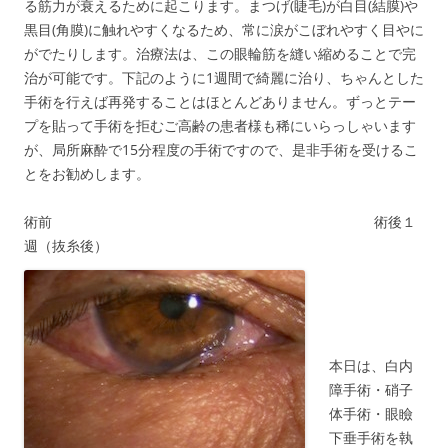
る筋力が衰えるために起こります。まつげ(睫毛)が白目(結膜)や
黒目(角膜)に触れやすくなるため、常に涙がこぼれやすく目やに
がでたりします。治療法は、この眼輪筋を縫い縮めることで完
治が可能です。下記のように1週間で綺麗に治り、ちゃんとした
手術を行えば再発することはほとんどありません。ずっとテー
プを貼って手術を拒むご高齢の患者様も稀にいらっしゃいます
が、局所麻酔で15分程度の手術ですので、是非手術を受けるこ
とをお勧めします。
術前 術後１
週（抜糸後）
サトウ眼
科
本日は、白内
障手術・硝子
体手術・眼瞼
下垂手術を執