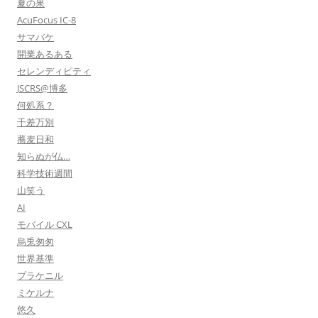
夏の果
AcuFocus IC-8
サマバケ
開業あるある
セレンディピティ
JSCRS@博多
何処系？
千差万別
蕎麦日和
知らぬが仏…
科学技術週間
山笑う
AI
モバイル CXL
烏兎匆匆
世界基準
プラケニル
ミケルナ
悠久