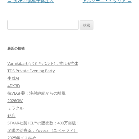
投
←
抗VEGF薬硝子体注入
アルゾーニ・イタリア
→
稿
ナ
検
ビ
索:
ゲ
ー
最近の投稿
シ
ョ
Vamikibart (バミキバルト)：抗IL-6抗体
ン
TDS Private Evening Party
生成AI
4DX3D
抗VEGF薬：注射継続からの離脱
2026GW
ミラクル
銘店
STAAR社製 ICL™の販売数：400万突破！
老眼の治療薬：Yuvezzi（ユベッツィ）
2025年メス納め