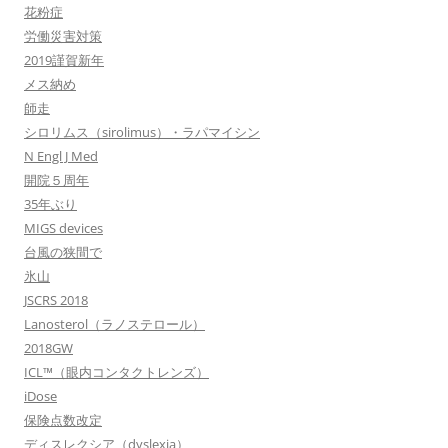
花粉症
労働災害対策
2019謹賀新年
メス納め
師走
シロリムス（sirolimus）・ラパマイシン
N Engl J Med
開院５周年
35年ぶり
MIGS devices
台風の狭間で
氷山
JSCRS 2018
Lanosterol（ラノステロール）
2018GW
ICL™（眼内コンタクトレンズ）
iDose
保険点数改定
ディスレクシア（dyslexia）