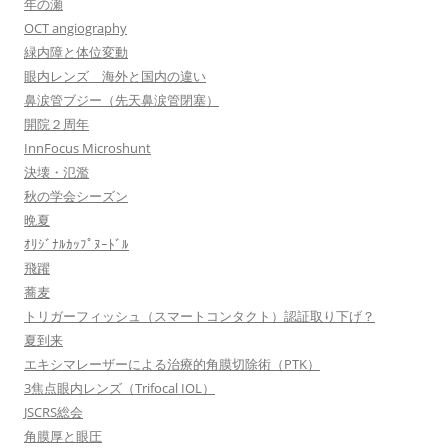
年の瀬
OCT angiography
緑内障と体位変動
眼内レンズ 海外と国内の違い
鼻涙管ブジー（先天鼻涙管閉塞）
開院２周年
InnFocus Microshunt
決壊・氾濫
秋の学会シーズン
晩夏
ｵﾘｼﾞﾅﾙｶｯﾌﾟﾇｰﾄﾞﾙ
飛躍
蕎麦
トリガーフィッシュ（スマートコンタクト）認証取り下げ？
夏到来
エキシマレーザーによる治療的角膜切除術（PTK）
3焦点眼内レンズ（Trifocal IOL）
JSCRS総会
角膜厚と眼圧