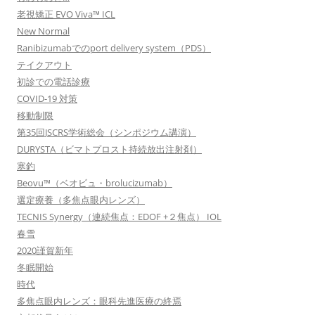
老視矯正 EVO Viva™ ICL
New Normal
Ranibizumabでのport delivery system（PDS）
テイクアウト
初診での電話診療
COVID-19 対策
移動制限
第35回JSCRS学術総会（シンポジウム講演）
DURYSTA（ビマトプロスト持続放出注射剤）
寒釣
Beovu™（ベオビュ・brolucizumab）
選定療養（多焦点眼内レンズ）
TECNIS Synergy（連続焦点：EDOF +２焦点） IOL
春雪
2020謹賀新年
冬眠開始
時代
多焦点眼内レンズ：眼科先進医療の終焉