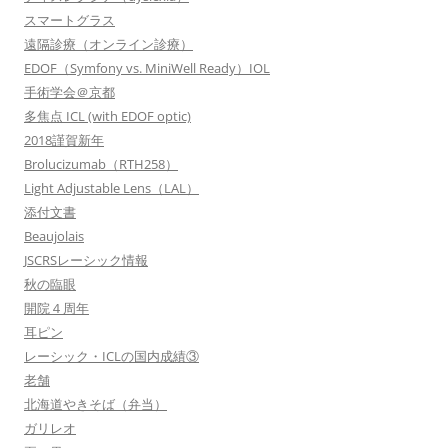
スマートグラス
遠隔診療（オンライン診療）
EDOF（Symfony vs. MiniWell Ready）IOL
手術学会＠京都
多焦点 ICL (with EDOF optic)
2018謹賀新年
Brolucizumab（RTH258）
Light Adjustable Lens（LAL）
添付文書
Beaujolais
JSCRSレーシック情報
秋の臨眼
開院４周年
耳ピン
レーシック・ICLの国内成績③
老舗
北海道やきそば（弁当）
ガリレオ