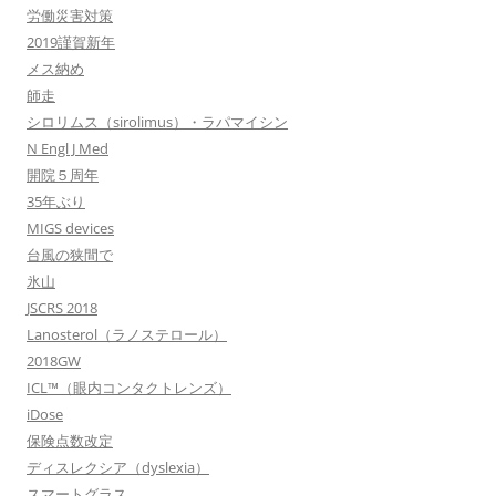
労働災害対策
2019謹賀新年
メス納め
師走
シロリムス（sirolimus）・ラパマイシン
N Engl J Med
開院５周年
35年ぶり
MIGS devices
台風の狭間で
氷山
JSCRS 2018
Lanosterol（ラノステロール）
2018GW
ICL™（眼内コンタクトレンズ）
iDose
保険点数改定
ディスレクシア（dyslexia）
スマートグラス