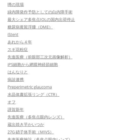
噂の現場
緑内障発作予防としての白内障手術
最大シェア多焦点IOLの国内出荷停止
糖尿病黄斑浮腫（DME）
iStent
あれから４年
スギ花粉症
先進医療（前眼部三次元画像解析）
iPS細胞から網膜神経節細胞
はんなりと
病診連携
Preperimetric glaucoma
水晶体囊拡張リング（CTR）
オフ
謹賀新年
先進医療（多焦点眼内レンズ）
蔵出焼き芋かいつか
27G 硝子体手術（MIVS）
先進医療施設（多焦点眼内レンズ）