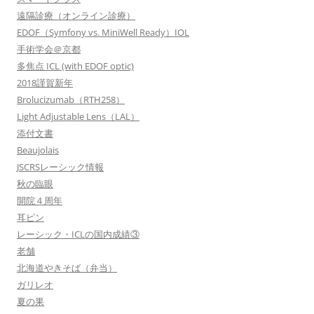
遠隔診療（オンライン診療）
EDOF（Symfony vs. MiniWell Ready）IOL
手術学会＠京都
多焦点 ICL (with EDOF optic)
2018謹賀新年
Brolucizumab（RTH258）
Light Adjustable Lens（LAL）
添付文書
Beaujolais
JSCRSレーシック情報
秋の臨眼
開院４周年
耳ピン
レーシック・ICLの国内成績③
老舗
北海道やきそば（弁当）
ガリレオ
夏の果