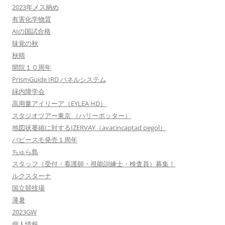
2023年メス納め
有害化学物質
AIの国試合格
味覚の秋
秋晴
開院１０周年
PrismGuide IRD パネルシステム
緑内障学会
高用量アイリーア（EYLEA HD）
スタジオツアー東京 （ハリーポッター）
地図状萎縮に対するIZERVAY（avacincaptad pegol）
バビースモ発売１周年
ちゅら島
スタッフ（受付・看護師・視能訓練士・検査員）募集！
ルクスターナ
国立競技場
薄暑
2023GW
個人情報