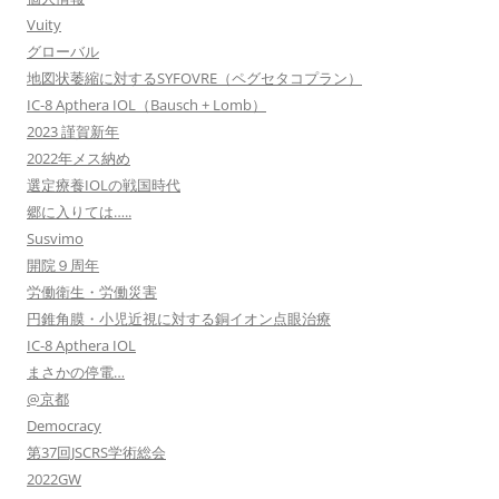
Vuity
グローバル
地図状萎縮に対するSYFOVRE（ペグセタコプラン）
IC-8 Apthera IOL（Bausch + Lomb）
2023 謹賀新年
2022年メス納め
選定療養IOLの戦国時代
郷に入りては…..
Susvimo
開院９周年
労働衛生・労働災害
円錐角膜・小児近視に対する銅イオン点眼治療
IC-8 Apthera IOL
まさかの停電…
@京都
Democracy
第37回JSCRS学術総会
2022GW