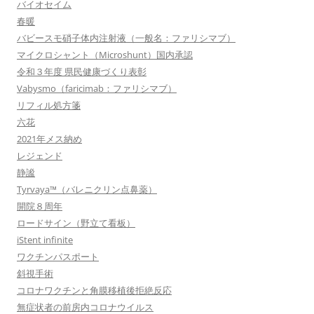
バイオセイム
春暖
バビースモ硝子体内注射液（一般名：ファリシマブ）
マイクロシャント（Microshunt）国内承認
令和３年度 県民健康づくり表彰
Vabysmo（faricimab：ファリシマブ）
リフィル処方箋
六花
2021年メス納め
レジェンド
静謐
Tyrvaya™（バレニクリン点鼻薬）
開院８周年
ロードサイン（野立て看板）
iStent infinite
ワクチンパスポート
斜視手術
コロナワクチンと角膜移植後拒絶反応
無症状者の前房内コロナウイルス