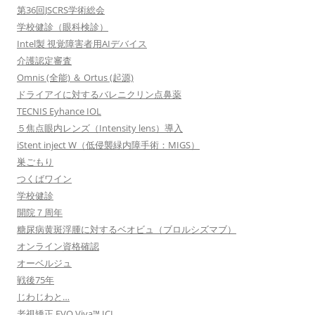
第36回JSCRS学術総会
学校健診（眼科検診）
Intel製 視覚障害者用AIデバイス
介護認定審査
Omnis (全能) ＆ Ortus (起源)
ドライアイに対するバレニクリン点鼻薬
TECNIS Eyhance IOL
５焦点眼内レンズ（Intensity lens）導入
iStent inject W（低侵襲緑内障手術：MIGS）
巣ごもり
つくばワイン
学校健診
開院７周年
糖尿病黄斑浮腫に対するベオビュ（ブロルシズマブ）
オンライン資格確認
オーベルジュ
戦後75年
じわじわと…
老視矯正 EVO Viva™ ICL