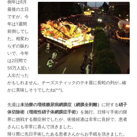
例年は8月
最後の土日
ですが、今
年は1週間
前倒しでし
た。相変わ
らずの賑わ
いで、今年
は2日間で
50万人近い
人出だった
かもしれません。チーズスティックのテキ屋に長蛇の列が…確
かに美味しそうでしたね(^^)。
先週は
未治療の増殖糖尿病網膜症（網膜全剥離）
に対する
硝子
体切除術（増殖性硝子体網膜症手術）
を施行。日帰り手術の限
界に挑戦する難症例でしたが、術後経過は非常に良好で、患者
さんにも非常に喜んで頂きました。
帰り際に先日手術したある患者さんからお手紙を頂きました。