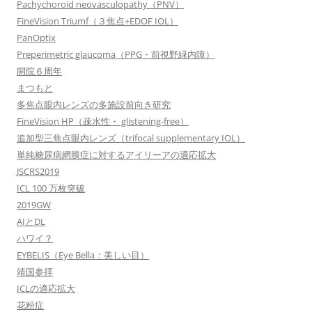
Pachychoroid neovasculopathy（PNV）
FineVision Triumf（３焦点+EDOF IOL）
PanOptix
Preperimetric glaucoma（PPG・前視野緑内障）
開院６周年
まつもと
多焦点眼内レンズの多施設前向き研究
FineVision HP（疎水性・ glistening-free）
追加型三焦点眼内レンズ（trifocal supplementary IOL）
単純糖尿病網膜症に対するアイリーアの適応拡大
JSCRS2019
ICL 100 万枚突破
2019GW
AIとDL
ハワイ？
EYBELIS（Eye Bella：美しい目）
靖国参拝
ICLの適応拡大
花粉症