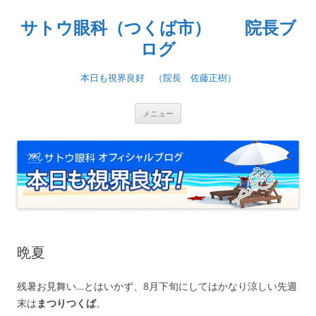
コ
ン
サトウ眼科（つくば市） 院長ブ
テ
ン
ツ
ログ
へ
ス
キ
本日も視界良好 （院長 佐藤正樹）
ッ
プ
メニュー
晩夏
残暑お見舞い…とはいかず、8月下旬にしてはかなり涼しい先週
末は
まつりつくば
。