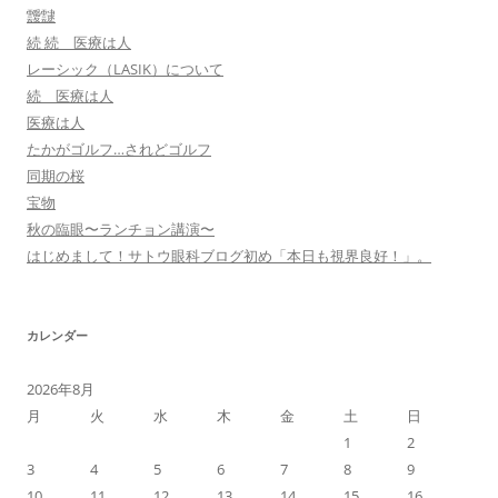
靉靆
続 続 医療は人
レーシック（LASIK）について
続 医療は人
医療は人
たかがゴルフ…されどゴルフ
同期の桜
宝物
秋の臨眼〜ランチョン講演〜
はじめまして！サトウ眼科ブログ初め「本日も視界良好！」。
カレンダー
2026年8月
月
火
水
木
金
土
日
1
2
3
4
5
6
7
8
9
10
11
12
13
14
15
16