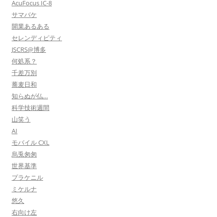
AcuFocus IC-8
サマバケ
開業あるある
セレンディピティ
JSCRS@博多
何処系？
千差万別
蕎麦日和
知らぬが仏…
科学技術週間
山笑う
AI
モバイル CXL
烏兎匆匆
世界基準
プラケニル
ミケルナ
悠久
右向け左