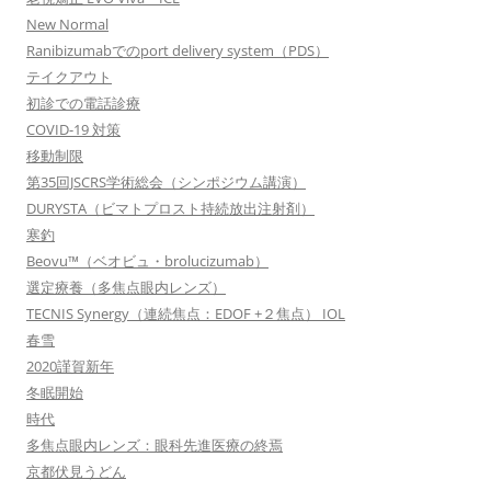
New Normal
Ranibizumabでのport delivery system（PDS）
テイクアウト
初診での電話診療
COVID-19 対策
移動制限
第35回JSCRS学術総会（シンポジウム講演）
DURYSTA（ビマトプロスト持続放出注射剤）
寒釣
Beovu™（ベオビュ・brolucizumab）
選定療養（多焦点眼内レンズ）
TECNIS Synergy（連続焦点：EDOF +２焦点） IOL
春雪
2020謹賀新年
冬眠開始
時代
多焦点眼内レンズ：眼科先進医療の終焉
京都伏見うどん