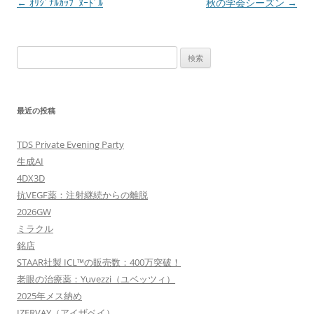
投
←
ｵﾘｼﾞﾅﾙｶｯﾌﾟﾇｰﾄﾞﾙ
秋の学会シーズン
→
稿
ナ
検
ビ
索:
ゲ
ー
最近の投稿
シ
ョ
TDS Private Evening Party
ン
生成AI
4DX3D
抗VEGF薬：注射継続からの離脱
2026GW
ミラクル
銘店
STAAR社製 ICL™の販売数：400万突破！
老眼の治療薬：Yuvezzi（ユベッツィ）
2025年メス納め
IZERVAY（アイザベイ）