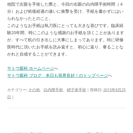
他院で左眼を手術した際と、今回の右眼の白内障手術時間（４
分）および術後経過の違いに衝撃を受け、手紙を書かずにはい
られなかったとのこと。
このようなお手紙は執刀医にとっても大きな喜びです。臨床経
験20年間、時にこのような感謝のお手紙を頂くことがあります
が、すべて机の引き出しに大事にしまってあります。特に研修
医時代に頂いたお手紙を読み返すと、初心に返り、奢ることな
かれと自戒することができます。
サトウ眼科 ホームページ
へ
サトウ眼科 ブログ 本日も視界良好！のトップページ
へ
カテゴリー:
その他
、
白内障手術
、
硝子体手術
| 投稿日:
2015年8月25
日
|