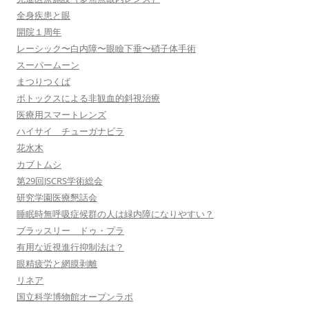
全身疾患と眼
開院１周年
レーシック〜白内障〜眼瞼下垂〜硝子体手術
スーパームーン
まつりつくば
ボトックスによる非観血的斜視治療
医療用スマートレンズ
ハイサイ チューガナビラ
花水木
カブトムシ
第29回JSCRS学術総会
研究学園医療懇話会
睡眠時無呼吸症候群の人は緑内障になりやすい？
ブラッスリー ドゥ・プラ
有用な近視進行抑制法は？
眼精疲労と網膜剥離
リネア
国立科学博物館オープンラボ