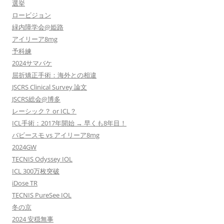
選挙
ロービジョン
緑内障学会@姫路
アイリーア8mg
予科練
2024サマバケ
屈折矯正手術：海外との相違
JSCRS Clinical Survey 論文
JSCRS総会@博多
レーシック？ or ICL？
ICL手術：2017年開始 → 早くも8年目！
バビースモ vs アイリーア8mg
2024GW
TECNIS Odyssey IOL
ICL 300万枚突破
iDose TR
TECNIS PureSee IOL
冬の京
2024 安穏無事