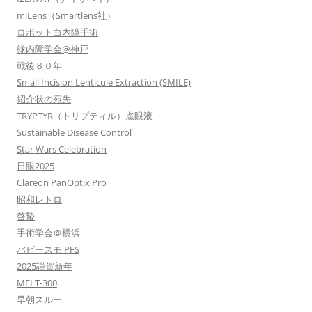
miLens（Smartlens社）
ロボット白内障手術
緑内障学会@神戸
戦後８０年
Small Incision Lenticule Extraction (SMILE)
紹介状の宛先
TRYPTYR（トリプティル）点眼液
Sustainable Disease Control
Star Wars Celebration
日眼2025
Clareon PanOptix Pro
昭和レトロ
啓蟄
手術学会＠横浜
バビースモ PFS
2025謹賀新年
MELT-300
早朝スルー