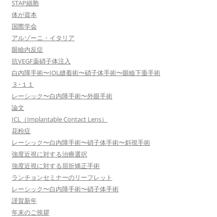
STAP細胞
体が資本
国際学会
アルゾーニ・イタリア
眼瞼内反症
抗VEGF薬硝子体注入
白内障手術〜IOL縫着術〜硝子体手術〜眼瞼下垂手術
３･１１
レーシック〜白内障手術〜外眼手術
論文
ICL（Implantable Contact Lens）
花粉症
レーシック〜白内障手術〜硝子体手術〜斜視手術
強度近視に対する治療選択
強度近視に対する屈折矯正手術
ランチョンセミナーのリーフレット
レーシック〜白内障手術〜硝子体手術
謹賀新年
年末のご挨拶