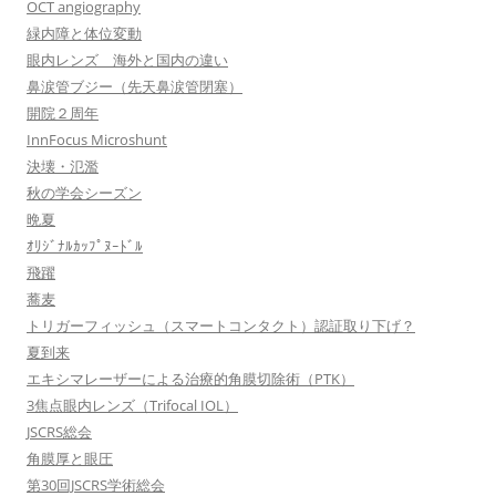
OCT angiography
緑内障と体位変動
眼内レンズ 海外と国内の違い
鼻涙管ブジー（先天鼻涙管閉塞）
開院２周年
InnFocus Microshunt
決壊・氾濫
秋の学会シーズン
晩夏
ｵﾘｼﾞﾅﾙｶｯﾌﾟﾇｰﾄﾞﾙ
飛躍
蕎麦
トリガーフィッシュ（スマートコンタクト）認証取り下げ？
夏到来
エキシマレーザーによる治療的角膜切除術（PTK）
3焦点眼内レンズ（Trifocal IOL）
JSCRS総会
角膜厚と眼圧
第30回JSCRS学術総会