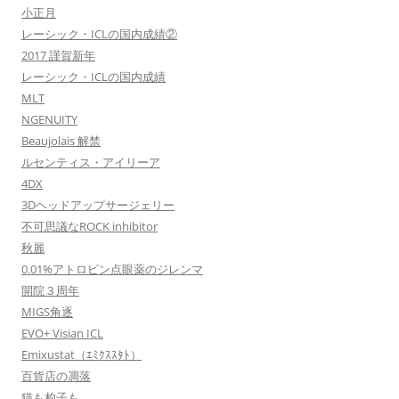
小正月
レーシック・ICLの国内成績②
2017 謹賀新年
レーシック・ICLの国内成績
MLT
NGENUITY
Beaujolais 解禁
ルセンティス・アイリーア
4DX
3Dヘッドアップサージェリー
不可思議なROCK inhibitor
秋麗
0.01%アトロピン点眼薬のジレンマ
開院３周年
MIGS角逐
EVO+ Visian ICL
Emixustat（ｴﾐｸｽｽﾀﾄ）
百貨店の凋落
猫も杓子も