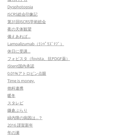
Dysphotopsia
JSCRS総会印象記
第31回JSCRS学術総会
夜の天体観望
備えあれば…
Lampalizumab（ﾗﾝﾊﾟﾘｽﾞﾏﾌﾞ）
休日に受講…
フォビスタ（fovista、抗PDGF薬）
iStent国内承認
0.01%アトロピン点眼
Time is money.
他科連携
暖冬
スタレビ
鎌倉ぶらり
緑内障の病因は…？
2016 謹賀新年
年の瀬