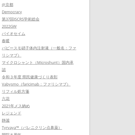
@京都
Democracy
第37回JSCRS学術総会
2022GW
バイオセイム
春暖
バビースモ硝子体内注射液（一般名：ファ
リシマブ）
マイクロシャント（Microshunt）国内承
認
令和３年度 県民健康づくり表彰
Vabysmo（faricimab：ファリシマブ）
リフィル処方箋
六花
2021年メス納め
レジェンド
静謐
Tyrvaya™（バレニクリン点鼻薬）
開院８周年