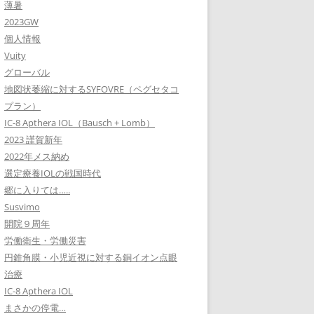
薄暑
2023GW
個人情報
Vuity
グローバル
地図状萎縮に対するSYFOVRE（ペグセタコ
プラン）
IC-8 Apthera IOL（Bausch + Lomb）
2023 謹賀新年
2022年メス納め
選定療養IOLの戦国時代
郷に入りては…..
Susvimo
開院９周年
労働衛生・労働災害
円錐角膜・小児近視に対する銅イオン点眼
治療
IC-8 Apthera IOL
まさかの停電…