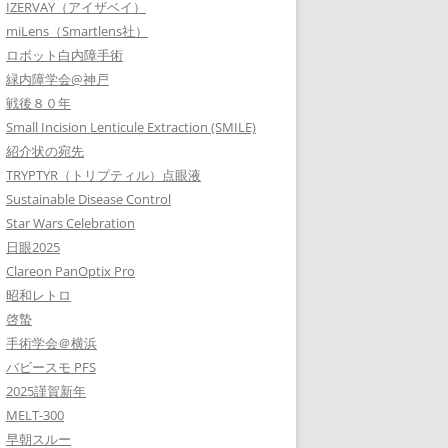
IZERVAY（アイザベイ）
miLens（Smartlens社）
ロボット白内障手術
緑内障学会@神戸
戦後８０年
Small Incision Lenticule Extraction (SMILE)
紹介状の宛先
TRYPTYR（トリプティル）点眼液
Sustainable Disease Control
Star Wars Celebration
日眼2025
Clareon PanOptix Pro
昭和レトロ
啓蟄
手術学会＠横浜
バビースモ PFS
2025謹賀新年
MELT-300
早朝スルー