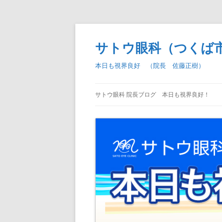
コ
ン
テ
サトウ眼科（つくば
ン
ツ
へ
本日も視界良好 （院長 佐藤正樹）
ス
キ
ッ
プ
サトウ眼科 院長ブログ 本日も視界良好！