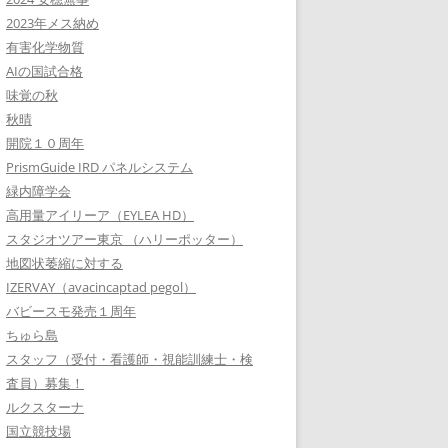
2023年メス納め
有害化学物質
AIの国試合格
味覚の秋
秋晴
開院１０周年
PrismGuide IRD パネルシステム
緑内障学会
高用量アイリーア（EYLEA HD）
スタジオツアー東京 （ハリーポッター）
地図状萎縮に対する
IZERVAY（avacincaptad pegol）
バビースモ発売１周年
ちゅら島
スタッフ（受付・看護師・視能訓練士・検
査員）募集！
ルクスターナ
国立競技場