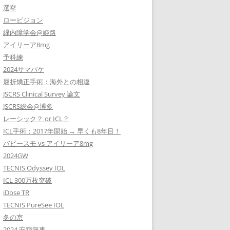
選挙
ロービジョン
緑内障学会@姫路
アイリーア8mg
予科練
2024サマバケ
屈折矯正手術：海外との相違
JSCRS Clinical Survey 論文
JSCRS総会@博多
レーシック？ or ICL？
ICL手術：2017年開始 → 早くも8年目！
バビースモ vs アイリーア8mg
2024GW
TECNIS Odyssey IOL
ICL 300万枚突破
iDose TR
TECNIS PureSee IOL
冬の京
2024 安穏無事