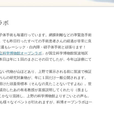
ラボ
子体手術も毎週行っています。網膜剥離などの準緊急手術
;)。でも昨日行ったすべての手術患者さんの経過が非常に良
来週もレーシック・白内障・硝子体手術と頑張ります！
立科学博物館オープンラボ
」が国立科学博物館筑波地区
本日は年に１回のまさにその日でしたが、今年は診療にて
ない代物が山ほどあり、上野で展示される前に筑波で検証
れらの研究対象物が、年に１回だけ一般公開されます。
溶けた頭蓋骨標本（そんなの見たことないですよね）。世
成功したあの有名教授が直接説明してくれたり（羨まし
くかなり混雑し、上野の科学博物館よりすごいとの声も。
でも様々なイベントが行われますが、科博オープンラボは一