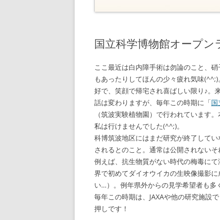
国立科学博物館オープン
ここ最近は白内障手術は勿論のこと、硝
もあったりしてほんの少々疲れ気味(^^
好で、笑顔で帰宅され喜ばしい限り♪。
話は変わりますが、毎年この時期に「
国
（筑波実験植物園）で行われています。
私は行けませんでした(^^;)。
科博筑波地区にはまだ研究が終了してい
されるとのこと。通常は公開されないそ
例えば、抗生物質がない時代の梅毒にて
界で初めてダイオウイカの生映像撮影に
い…）。例年県外からの見学希望者も多
毎年この時期は、JAXAや他の研究施設
押しです！