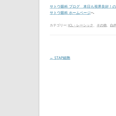
サトウ眼科 ブログ 本日も視界良好！
サトウ眼科 ホームページ
へ
カテゴリー:
ICL・レーシック
、
その他
、
白
投
←
STAP細胞
稿
ナ
ビ
ゲ
ー
シ
ョ
ン