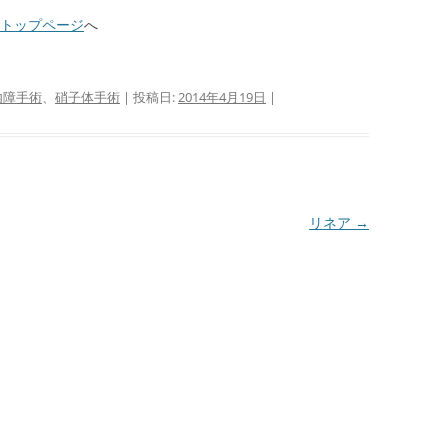
のトップページ
へ
内障手術
、
硝子体手術
| 投稿日:
2014年4月19日
|
リネア
→