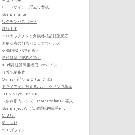
ロードサイン（野立て看板）
iStent infinite
ワクチンパスポート
斜視手術
コロナワクチンと角膜移植後拒絶反応
無症状者の前房内コロナウイルス
第36回JSCRS学術総会
学校健診（眼科検診）
Intel製 視覚障害者用AIデバイス
介護認定審査
Omnis (全能) ＆ Ortus (起源)
ドライアイに対するバレニクリン点鼻薬
TECNIS Eyhance IOL
５焦点眼内レンズ（Intensity lens）導入
iStent inject W（低侵襲緑内障手術：
MIGS）
巣ごもり
つくばワイン