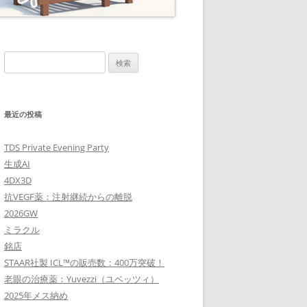
検
索:
最近の投稿
TDS Private Evening Party
生成AI
4DX3D
抗VEGF薬：注射継続からの離脱
2026GW
ミラクル
銘店
STAAR社製 ICL™の販売数：400万突破！
老眼の治療薬：Yuvezzi（ユベッツィ）
2025年メス納め