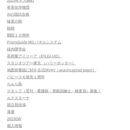
2023年メス納め
有害化学物質
AIの国試合格
味覚の秋
秋晴
開院１０周年
PrismGuide IRD パネルシステム
緑内障学会
高用量アイリーア（EYLEA HD）
スタジオツアー東京 （ハリーポッター）
地図状萎縮に対するIZERVAY（avacincaptad pegol）
バビースモ発売１周年
ちゅら島
スタッフ（受付・看護師・視能訓練士・検査員）募集！
ルクスターナ
国立競技場
薄暑
2023GW
個人情報