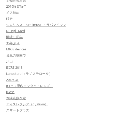
労働災害対策
2019謹賀新年
メス納め
師走
シロリムス（sirolimus）・ラパマイシン
N Engl J Med
開院５周年
35年ぶり
MIGS devices
台風の狭間で
氷山
JSCRS 2018
Lanosterol（ラノステロール）
2018GW
ICL™（眼内コンタクトレンズ）
iDose
保険点数改定
ディスレクシア（dyslexia）
スマートグラス