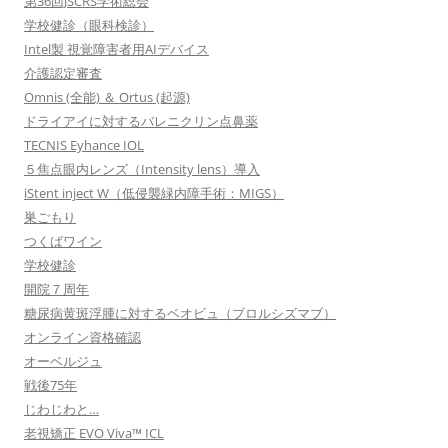
第36回JSCRS学術総会
学校健診（眼科検診）
Intel製 視覚障害者用AIデバイス
介護認定審査
Omnis (全能) ＆ Ortus (起源)
ドライアイに対するバレニクリン点鼻薬
TECNIS Eyhance IOL
５焦点眼内レンズ（Intensity lens）導入
iStent inject W（低侵襲緑内障手術：MIGS）
巣ごもり
つくばワイン
学校健診
開院７周年
糖尿病黄斑浮腫に対するベオビュ（ブロルシズマブ）
オンライン資格確認
オーベルジュ
戦後75年
じわじわと…
老視矯正 EVO Viva™ ICL