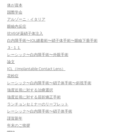
体が資本
国際学会
アルゾーニ・イタリア
眼瞼内反症
抗VEGF薬硝子体注入
白内障手術〜IOL縫着術〜硝子体手術〜眼瞼下垂手術
３･１１
レーシック〜白内障手術〜外眼手術
論文
ICL（Implantable Contact Lens）
花粉症
レーシック〜白内障手術〜硝子体手術〜斜視手術
強度近視に対する治療選択
強度近視に対する屈折矯正手術
ランチョンセミナーのリーフレット
レーシック〜白内障手術〜硝子体手術
謹賀新年
年末のご挨拶