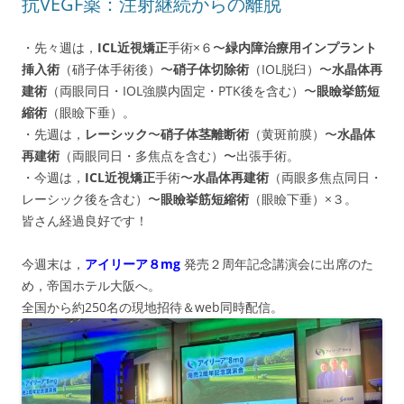
抗VEGF薬：注射継続からの離脱
・先々週は，
ICL近視矯正
手術×６〜
緑内障治療用インプラント
挿入術
（硝子体手術後）〜
硝子体切除術
（IOL脱臼）〜
水晶体
再
建術
（両眼同日・IOL強膜内固定・PTK後を含む）〜
眼瞼挙筋短
縮術
（眼瞼下垂）。
・先週は，
レーシック
〜
硝子体茎離断術
（黄斑前膜）〜
水晶体
再建術
（両眼同日・多焦点を含む）〜出張手術。
・今週は，
ICL近視矯正
手術〜
水晶体
再建術
（両眼多焦点同日・
レーシック後を含む）〜
眼瞼挙筋短縮術
（眼瞼下垂）×３。
皆さん経過良好です！
今週末は，
アイリーア８mg
発売２周年記念講演会に出席のた
め，帝国ホテル大阪へ。
全国から約250名の現地招待＆web同時配信。