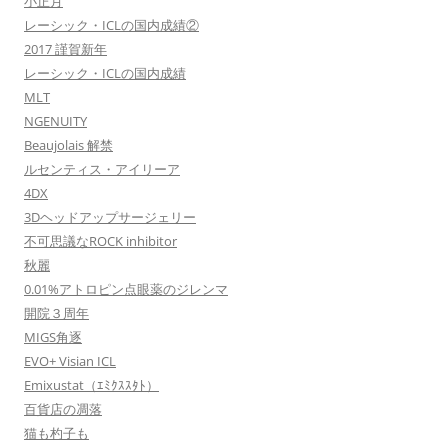
小正月
レーシック・ICLの国内成績②
2017 謹賀新年
レーシック・ICLの国内成績
MLT
NGENUITY
Beaujolais 解禁
ルセンティス・アイリーア
4DX
3Dヘッドアップサージェリー
不可思議なROCK inhibitor
秋麗
0.01%アトロピン点眼薬のジレンマ
開院３周年
MIGS角逐
EVO+ Visian ICL
Emixustat（ｴﾐｸｽｽﾀﾄ）
百貨店の凋落
猫も杓子も