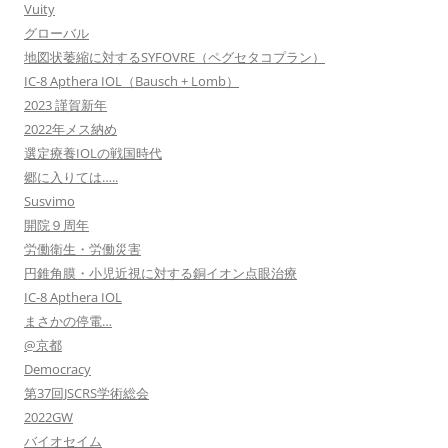
Vuity
グローバル
地図状萎縮に対するSYFOVRE（ペグセタコプラン）
IC-8 Apthera IOL（Bausch + Lomb）
2023 謹賀新年
2022年メス納め
選定療養IOLの戦国時代
郷に入りては…..
Susvimo
開院９周年
労働衛生・労働災害
円錐角膜・小児近視に対する銅イオン点眼治療
IC-8 Apthera IOL
まさかの停電…
@京都
Democracy
第37回JSCRS学術総会
2022GW
バイオセイム