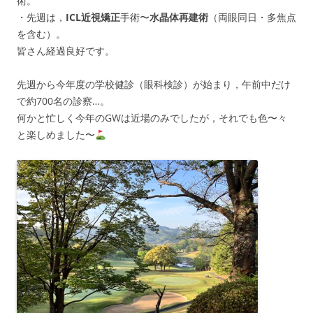
術。
・先週は，
ICL近視矯正
手術〜
水晶体再建術
（両眼同日・多焦点
を含む）。
皆さん経過良好です。
先週から今年度の学校健診（眼科検診）が始まり，午前中だけ
で約700名の診察…。
何かと忙しく今年のGWは近場のみでしたが，それでも色〜々
と楽しめました〜