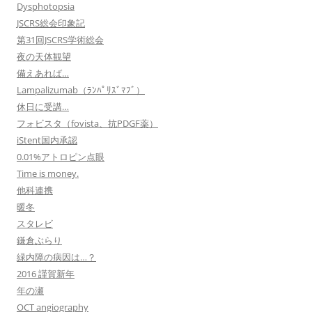
Dysphotopsia
JSCRS総会印象記
第31回JSCRS学術総会
夜の天体観望
備えあれば…
Lampalizumab（ﾗﾝﾊﾟﾘｽﾞﾏﾌﾞ）
休日に受講…
フォビスタ（fovista、抗PDGF薬）
iStent国内承認
0.01%アトロピン点眼
Time is money.
他科連携
暖冬
スタレビ
鎌倉ぶらり
緑内障の病因は…？
2016 謹賀新年
年の瀬
OCT angiography