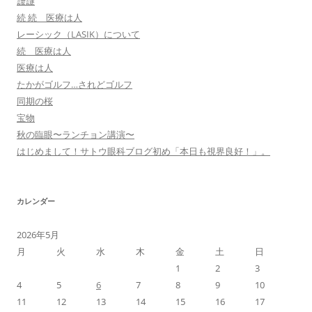
靉靆
続 続 医療は人
レーシック（LASIK）について
続 医療は人
医療は人
たかがゴルフ…されどゴルフ
同期の桜
宝物
秋の臨眼〜ランチョン講演〜
はじめまして！サトウ眼科ブログ初め「本日も視界良好！」。
カレンダー
2026年5月
月
火
水
木
金
土
日
1
2
3
4
5
6
7
8
9
10
11
12
13
14
15
16
17