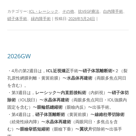
カテゴリー:
ICL・レーシック
、
その他
、
抗VEGF療法
、
白内障手術
、
硝子体手術
、
緑内障手術
| 投稿日:
2026年5月24日
|
2026GW
・4月の第2週目は，
ICL近視矯正
手術〜
硝子体茎離断術
×２（裂
孔原性網膜剥離・黄斑前膜）〜
水晶体再建術
（両眼多焦点同日
を含む）。
・第3週目は，
レーシック
〜
内直筋後転術
（内斜視）〜
硝子体切
除術
（IOL脱臼）〜
水晶体再建術
（両眼多焦点同日・IOL強膜内
固定を含む）〜
眼輪筋縫縮術
（眼瞼内反）〜出張手術。
・第4週目は，
硝子体茎離断術
（黄斑前膜）〜
線維柱帯切除術
（続発性緑内障）〜
水晶体再建術
（両眼同日・多焦点を含
む）〜
眼瞼挙筋短縮術
（眼瞼下垂）〜
翼状片
切除術〜出張手