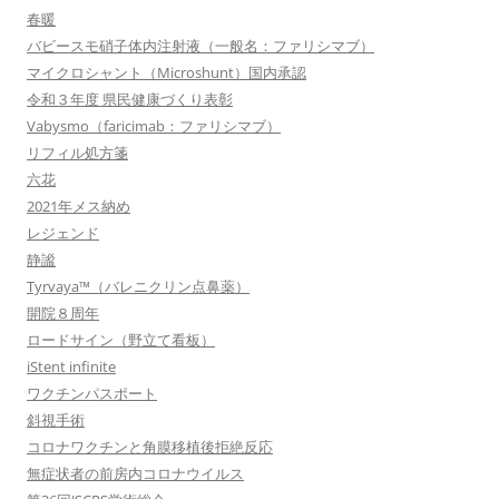
春暖
バビースモ硝子体内注射液（一般名：ファリシマブ）
マイクロシャント（Microshunt）国内承認
令和３年度 県民健康づくり表彰
Vabysmo（faricimab：ファリシマブ）
リフィル処方箋
六花
2021年メス納め
レジェンド
静謐
Tyrvaya™（バレニクリン点鼻薬）
開院８周年
ロードサイン（野立て看板）
iStent infinite
ワクチンパスポート
斜視手術
コロナワクチンと角膜移植後拒絶反応
無症状者の前房内コロナウイルス