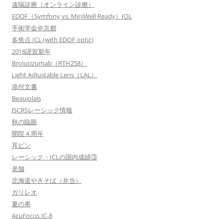
遠隔診療（オンライン診療）
EDOF（Symfony vs. MiniWell Ready）IOL
手術学会＠京都
多焦点 ICL (with EDOF optic)
2018謹賀新年
Brolucizumab（RTH258）
Light Adjustable Lens（LAL）
添付文書
Beaujolais
JSCRSレーシック情報
秋の臨眼
開院４周年
耳ピン
レーシック・ICLの国内成績③
老舗
北海道やきそば（弁当）
ガリレオ
夏の果
AcuFocus IC-8