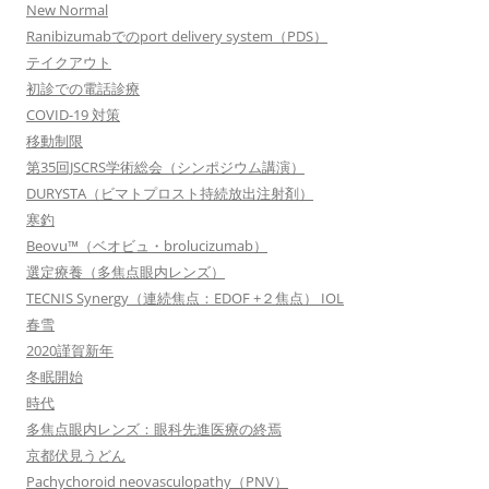
New Normal
Ranibizumabでのport delivery system（PDS）
テイクアウト
初診での電話診療
COVID-19 対策
移動制限
第35回JSCRS学術総会（シンポジウム講演）
DURYSTA（ビマトプロスト持続放出注射剤）
寒釣
Beovu™（ベオビュ・brolucizumab）
選定療養（多焦点眼内レンズ）
TECNIS Synergy（連続焦点：EDOF +２焦点） IOL
春雪
2020謹賀新年
冬眠開始
時代
多焦点眼内レンズ：眼科先進医療の終焉
京都伏見うどん
Pachychoroid neovasculopathy（PNV）