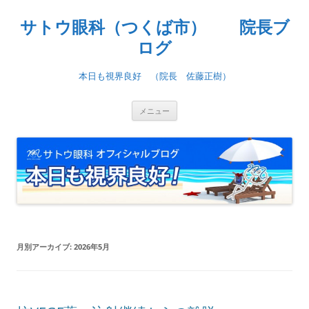
コ
ン
サトウ眼科（つくば市） 院長ブ
テ
ン
ツ
ログ
へ
ス
キ
本日も視界良好 （院長 佐藤正樹）
ッ
プ
メニュー
月別アーカイブ:
2026年5月