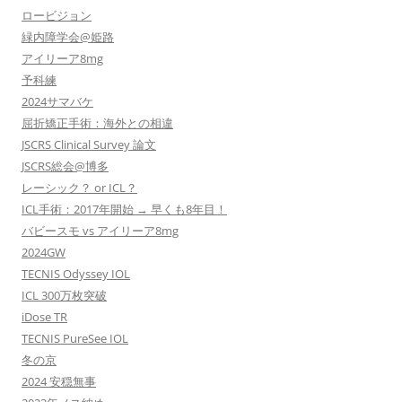
ロービジョン
緑内障学会@姫路
アイリーア8mg
予科練
2024サマバケ
屈折矯正手術：海外との相違
JSCRS Clinical Survey 論文
JSCRS総会@博多
レーシック？ or ICL？
ICL手術：2017年開始 → 早くも8年目！
バビースモ vs アイリーア8mg
2024GW
TECNIS Odyssey IOL
ICL 300万枚突破
iDose TR
TECNIS PureSee IOL
冬の京
2024 安穏無事