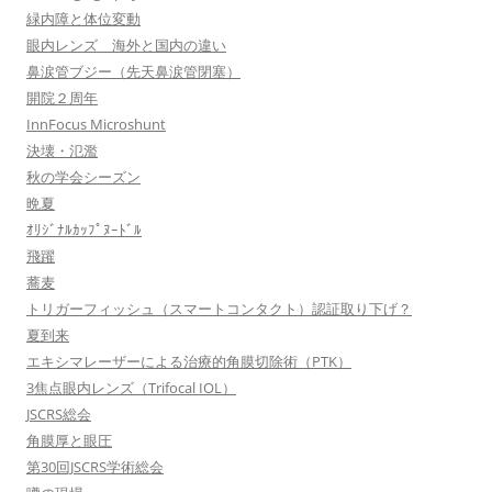
緑内障と体位変動
眼内レンズ 海外と国内の違い
鼻涙管ブジー（先天鼻涙管閉塞）
開院２周年
InnFocus Microshunt
決壊・氾濫
秋の学会シーズン
晩夏
ｵﾘｼﾞﾅﾙｶｯﾌﾟﾇｰﾄﾞﾙ
飛躍
蕎麦
トリガーフィッシュ（スマートコンタクト）認証取り下げ？
夏到来
エキシマレーザーによる治療的角膜切除術（PTK）
3焦点眼内レンズ（Trifocal IOL）
JSCRS総会
角膜厚と眼圧
第30回JSCRS学術総会