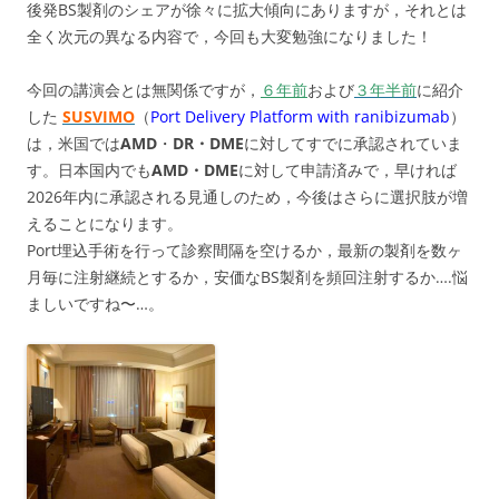
後発BS製剤のシェアが徐々に拡大傾向にありますが，それとは
全く次元の異なる内容で，今回も大変勉強になりました！
今回の講演会とは無関係ですが，
６年前
および
３年半前
に紹介
した
SUSVIMO
（
Port Delivery Platform with ranibizumab
）
は，米国では
AMD
・
DR・DME
に対してすでに承認されていま
す。日本国内でも
AMD
・DME
に対して申請済みで，早ければ
2026年内に承認される見通しのため，今後はさらに選択肢が増
えることになります。
Port埋込手術を行って診察間隔を空けるか，最新の製剤を数ヶ
月毎に注射継続とするか，安価なBS製剤を頻回注射するか….悩
ましいですね〜…。