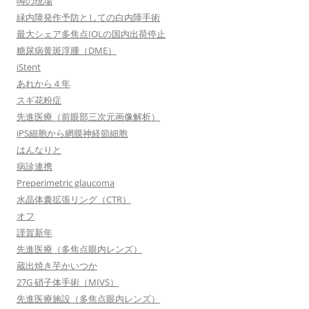
噂の現場
緑内障発作予防としての白内障手術
最大シェア多焦点IOLの国内出荷停止
糖尿病黄斑浮腫（DME）
iStent
あれから４年
スギ花粉症
先進医療（前眼部三次元画像解析）
iPS細胞から網膜神経節細胞
はんなりと
病診連携
Preperimetric glaucoma
水晶体囊拡張リング（CTR）
オフ
謹賀新年
先進医療（多焦点眼内レンズ）
蔵出焼き芋かいつか
27G 硝子体手術（MIVS）
先進医療施設（多焦点眼内レンズ）