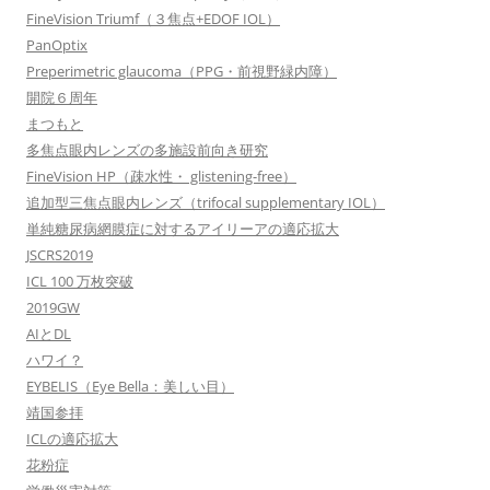
FineVision Triumf（３焦点+EDOF IOL）
PanOptix
Preperimetric glaucoma（PPG・前視野緑内障）
開院６周年
まつもと
多焦点眼内レンズの多施設前向き研究
FineVision HP（疎水性・ glistening-free）
追加型三焦点眼内レンズ（trifocal supplementary IOL）
単純糖尿病網膜症に対するアイリーアの適応拡大
JSCRS2019
ICL 100 万枚突破
2019GW
AIとDL
ハワイ？
EYBELIS（Eye Bella：美しい目）
靖国参拝
ICLの適応拡大
花粉症