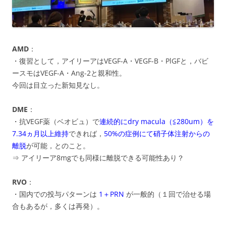
AMD
：
・復習として，アイリーアはVEGF-A・VEGF-B・PlGFと，バビ
ースモはVEGF-A・Ang-2と親和性。
今回は目立った新知見なし。
DME
：
・抗VEGF薬（ベオビュ）で
連続的にdry macula（≦280um）を
7.34ヵ月以上維持
できれば，
50%の症例にて硝子体注射からの
離脱
が可能，とのこと。
⇒ アイリーア8mgでも同様に離脱できる可能性あり？
RVO
：
・国内での投与パターンは
1＋PRN
が一般的（１回で治せる場
合もあるが，多くは再発）。