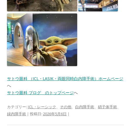
サトウ眼科 （ICL・LASIK・両眼同時白内障手術）ホームページ
へ
サトウ眼科 ブログ のトップページ
へ
カテゴリー:
ICL・レーシック
、
その他
、
白内障手術
、
硝子体手術
、
緑内障手術
| 投稿日:
2026年5月6日
|