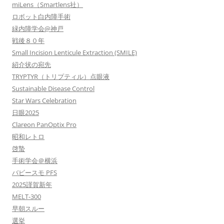
miLens（Smartlens社）
ロボット白内障手術
緑内障学会@神戸
戦後８０年
Small Incision Lenticule Extraction (SMILE)
紹介状の宛先
TRYPTYR（トリプティル）点眼液
Sustainable Disease Control
Star Wars Celebration
日眼2025
Clareon PanOptix Pro
昭和レトロ
啓蟄
手術学会＠横浜
バビースモ PFS
2025謹賀新年
MELT-300
早朝スルー
選挙