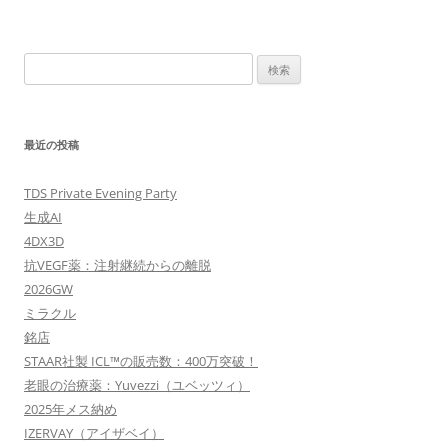
検
索:
最近の投稿
TDS Private Evening Party
生成AI
4DX3D
抗VEGF薬：注射継続からの離脱
2026GW
ミラクル
銘店
STAAR社製 ICL™の販売数：400万突破！
老眼の治療薬：Yuvezzi（ユベッツィ）
2025年メス納め
IZERVAY（アイザベイ）