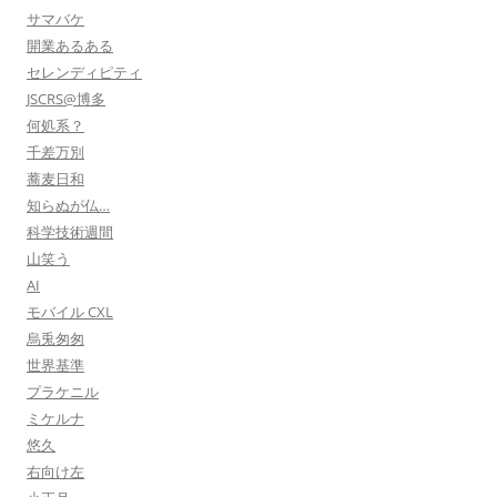
サマバケ
開業あるある
セレンディピティ
JSCRS@博多
何処系？
千差万別
蕎麦日和
知らぬが仏…
科学技術週間
山笑う
AI
モバイル CXL
烏兎匆匆
世界基準
プラケニル
ミケルナ
悠久
右向け左