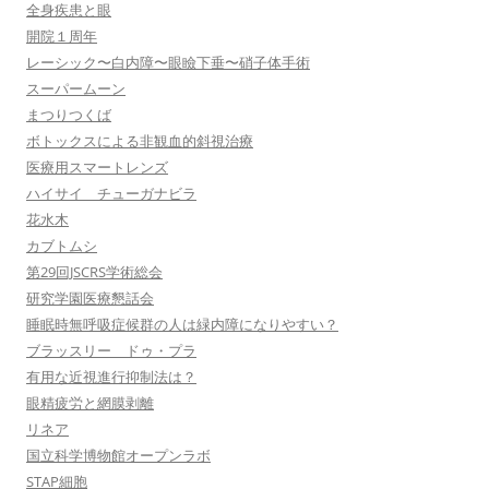
全身疾患と眼
開院１周年
レーシック〜白内障〜眼瞼下垂〜硝子体手術
スーパームーン
まつりつくば
ボトックスによる非観血的斜視治療
医療用スマートレンズ
ハイサイ チューガナビラ
花水木
カブトムシ
第29回JSCRS学術総会
研究学園医療懇話会
睡眠時無呼吸症候群の人は緑内障になりやすい？
ブラッスリー ドゥ・プラ
有用な近視進行抑制法は？
眼精疲労と網膜剥離
リネア
国立科学博物館オープンラボ
STAP細胞