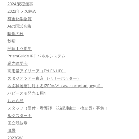
2024 安穏無事
2023年メス納め
有害化学物質
AIの国試合格
味覚の秋
秋晴
開院１０周年
PrismGuide IRD パネルシステム
緑内障学会
高用量アイリーア（EYLEA HD）
スタジオツアー東京 （ハリーポッター）
地図状萎縮に対するIZERVAY（avacincaptad pegol）
バビースモ発売１周年
ちゅら島
スタッフ（受付・看護師・視能訓練士・検査員）募集！
ルクスターナ
国立競技場
薄暑
2023GW