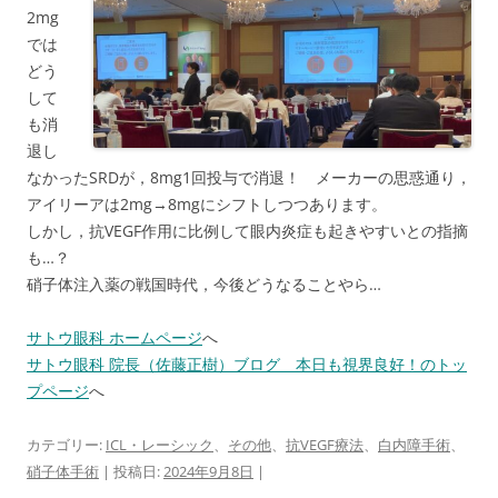
2mg
では
どう
して
も消
退し
なかったSRDが，8mg1回投与で消退！ メーカーの思惑通り，
アイリーアは2mg→8mgにシフトしつつあります。
しかし，抗VEGF作用に比例して眼内炎症も起きやすいとの指摘
も…？
硝子体注入薬の戦国時代，今後どうなることやら…
サトウ眼科 ホームページ
へ
サトウ眼科 院長（佐藤正樹）ブログ 本日も視界良好！のトッ
プページ
へ
カテゴリー:
ICL・レーシック
、
その他
、
抗VEGF療法
、
白内障手術
、
硝子体手術
| 投稿日:
2024年9月8日
|