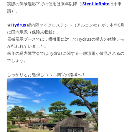
実際の保険適応下での使用は来年以降（
iStent infinite
は未申
請）。
★
Hydrus
緑内障マイクロステント（アルコン社）が，本年6月
に国内承認（保険未収載）。
器械展示ブースでは，模擬眼に対してHydrusの挿入の体験デモ
が行われていました。
来年の緑内障学会ではHydrusに関する一般演題が散見されるの
でしょう。
しっかりとお勉強しつつ….国宝姫路城へ！