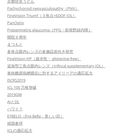
京都伏見うどん
Pachychoroid neovasculopathy（PNV）
FineVision Triumf（３焦点+EDOF IOL）
PanOptix
Preperimetric glaucoma（PPG・前視野緑内障）
開院６周年
まつもと
多焦点眼内レンズの多施設前向き研究
FineVision HP（疎水性・ glistening-free）
追加型三焦点眼内レンズ（trifocal supplementary IOL）
単純糖尿病網膜症に対するアイリーアの適応拡大
JSCRS2019
ICL 100 万枚突破
2019GW
AIとDL
ハワイ？
EYBELIS（Eye Bella：美しい目）
靖国参拝
ICLの適応拡大