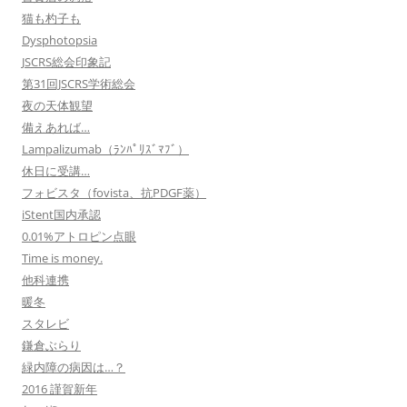
猫も杓子も
Dysphotopsia
JSCRS総会印象記
第31回JSCRS学術総会
夜の天体観望
備えあれば…
Lampalizumab（ﾗﾝﾊﾟﾘｽﾞﾏﾌﾞ）
休日に受講…
フォビスタ（fovista、抗PDGF薬）
iStent国内承認
0.01%アトロピン点眼
Time is money.
他科連携
暖冬
スタレビ
鎌倉ぶらり
緑内障の病因は…？
2016 謹賀新年