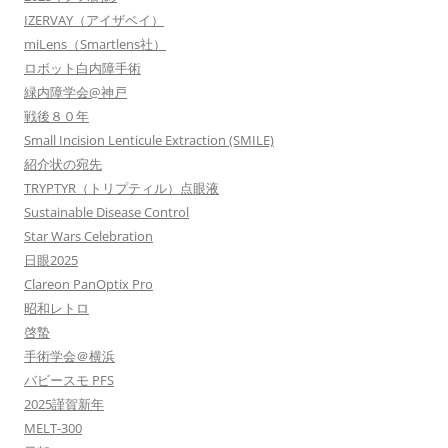
IZERVAY（アイザベイ）
miLens（Smartlens社）
ロボット白内障手術
緑内障学会@神戸
戦後８０年
Small Incision Lenticule Extraction (SMILE)
紹介状の宛先
TRYPTYR（トリプティル）点眼液
Sustainable Disease Control
Star Wars Celebration
日眼2025
Clareon PanOptix Pro
昭和レトロ
啓蟄
手術学会＠横浜
バビースモ PFS
2025謹賀新年
MELT-300