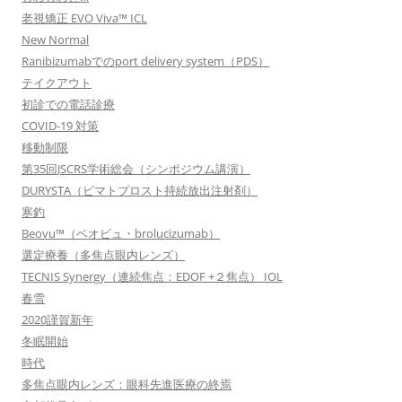
老視矯正 EVO Viva™ ICL
New Normal
Ranibizumabでのport delivery system（PDS）
テイクアウト
初診での電話診療
COVID-19 対策
移動制限
第35回JSCRS学術総会（シンポジウム講演）
DURYSTA（ビマトプロスト持続放出注射剤）
寒釣
Beovu™（ベオビュ・brolucizumab）
選定療養（多焦点眼内レンズ）
TECNIS Synergy（連続焦点：EDOF +２焦点） IOL
春雪
2020謹賀新年
冬眠開始
時代
多焦点眼内レンズ：眼科先進医療の終焉