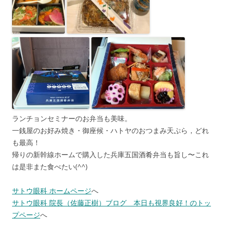
ランチョンセミナーのお弁当も美味。
一銭屋のお好み焼き・御座候・ハトヤのおつまみ天ぷら，どれ
も最高！
帰りの新幹線ホームで購入した兵庫五国酒肴弁当も旨し〜これ
は是非また食べたい(^^)
サトウ眼科 ホームページ
へ
サトウ眼科 院長（佐藤正樹）ブログ 本日も視界良好！のトッ
プページ
へ