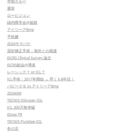
早朝スルー
選挙
ロービジョン
緑内障学会@姫路
アイリーア8mg
予科練
2024サマバケ
屈折矯正手術：海外との相違
JSCRS Clinical Survey 論文
JSCRS総会@博多
レーシック？ or ICL？
ICL手術：2017年開始 → 早くも8年目！
バビースモ vs アイリーア8mg
2024GW
TECNIS Odyssey IOL
ICL 300万枚突破
iDose TR
TECNIS PureSee IOL
冬の京