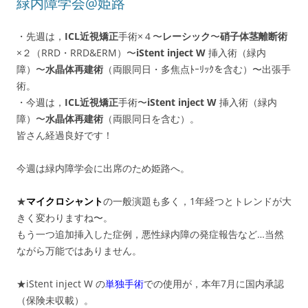
緑内障学会@姫路
・先週は，
ICL近視矯正
手術×４〜
レーシック
〜
硝子体茎離断術
×２（RRD・RRD&ERM）〜
iStent inject W
挿入術（緑内
障）〜
水晶体再建術
（両眼同日・多焦点ﾄｰﾘｯｸを含む）〜出張手
術。
・今週は，
ICL近視矯正
手術〜
iStent inject W
挿入術（緑内
障）〜
水晶体再建術
（両眼同日を含む）。
皆さん経過良好です！
今週は緑内障学会に出席のため姫路へ。
★
マイクロシャント
の一般演題も多く，1年経つとトレンドが大
きく変わりますね〜。
もう一つ追加挿入した症例，悪性緑内障の発症報告など…当然
ながら万能ではありません。
★iStent inject W の
単独手術
での使用が，本年7月に国内承認
（保険未収載）。