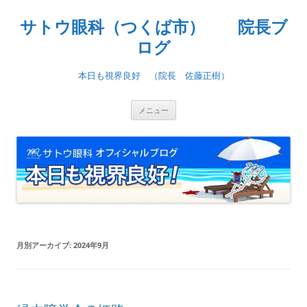
コ
ン
サトウ眼科（つくば市） 院長ブ
テ
ン
ツ
ログ
へ
ス
キ
本日も視界良好 （院長 佐藤正樹）
ッ
プ
メニュー
月別アーカイブ:
2024年9月