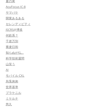
夏の果
AcuFocus IC-8
サマバケ
開業あるある
セレンディピティ
JSCRS@博多
何処系？
千差万別
蕎麦日和
知らぬが仏…
科学技術週間
山笑う
AI
モバイル CXL
烏兎匆匆
世界基準
プラケニル
ミケルナ
悠久