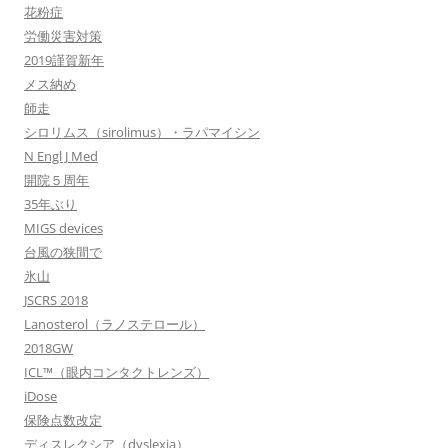
花粉症
労働災害対策
2019謹賀新年
メス納め
師走
シロリムス（sirolimus）・ラパマイシン
N Engl J Med
開院５周年
35年ぶり
MIGS devices
台風の狭間で
氷山
JSCRS 2018
Lanosterol（ラノステロール）
2018GW
ICL™（眼内コンタクトレンズ）
iDose
保険点数改定
ディスレクシア（dyslexia）