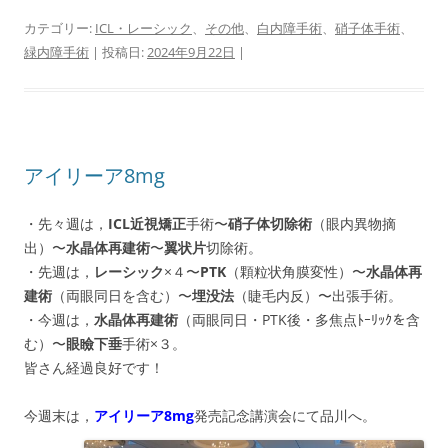
カテゴリー:
ICL・レーシック
、
その他
、
白内障手術
、
硝子体手術
、
緑内障手術
| 投稿日:
2024年9月22日
|
アイリーア8mg
・先々週は，
ICL近視矯正
手術〜
硝子体切除術
（眼内異物摘
出）〜
水晶体再建術
〜
翼状片
切除術。
・先週は，
レーシック
×４〜
PTK
（顆粒状角膜変性）〜
水晶体再
建術
（両眼同日を含む）〜
埋没法
（睫毛内反）〜出張手術。
・今週は，
水晶体再建術
（両眼同日・PTK後・多焦点ﾄｰﾘｯｸを含
む）〜
眼瞼下垂
手術×３。
皆さん経過良好です！
今週末は，
アイリーア8mg
発売記念講演会にて品川へ。