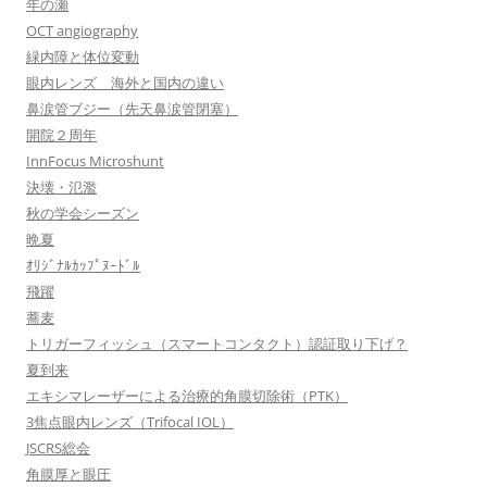
年の瀬
OCT angiography
緑内障と体位変動
眼内レンズ 海外と国内の違い
鼻涙管ブジー（先天鼻涙管閉塞）
開院２周年
InnFocus Microshunt
決壊・氾濫
秋の学会シーズン
晩夏
ｵﾘｼﾞﾅﾙｶｯﾌﾟﾇｰﾄﾞﾙ
飛躍
蕎麦
トリガーフィッシュ（スマートコンタクト）認証取り下げ？
夏到来
エキシマレーザーによる治療的角膜切除術（PTK）
3焦点眼内レンズ（Trifocal IOL）
JSCRS総会
角膜厚と眼圧