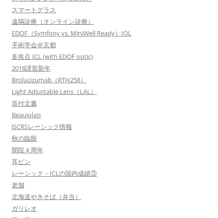
スマートグラス
遠隔診療（オンライン診療）
EDOF（Symfony vs. MiniWell Ready）IOL
手術学会＠京都
多焦点 ICL (with EDOF optic)
2018謹賀新年
Brolucizumab（RTH258）
Light Adjustable Lens（LAL）
添付文書
Beaujolais
JSCRSレーシック情報
秋の臨眼
開院４周年
耳ピン
レーシック・ICLの国内成績③
老舗
北海道やきそば（弁当）
ガリレオ