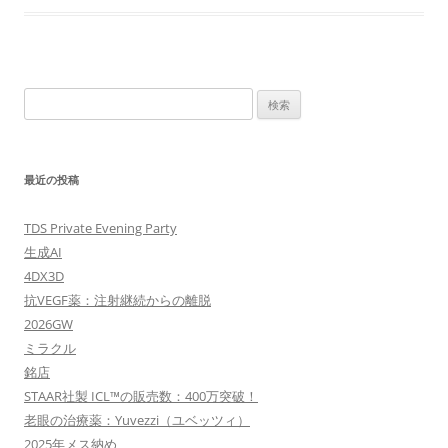
検
索:
最近の投稿
TDS Private Evening Party
生成AI
4DX3D
抗VEGF薬：注射継続からの離脱
2026GW
ミラクル
銘店
STAAR社製 ICL™の販売数：400万突破！
老眼の治療薬：Yuvezzi（ユベッツィ）
2025年メス納め