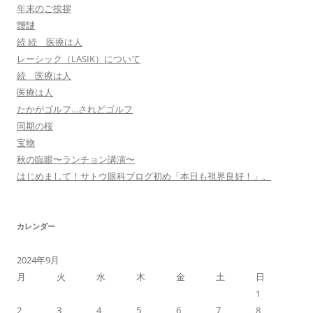
年末のご挨拶
靉靆
続 続 医療は人
レーシック（LASIK）について
続 医療は人
医療は人
たかがゴルフ…されどゴルフ
同期の桜
宝物
秋の臨眼〜ランチョン講演〜
はじめまして！サトウ眼科ブログ初め「本日も視界良好！」。
カレンダー
2024年9月
月
火
水
木
金
土
日
1
2
3
4
5
6
7
8