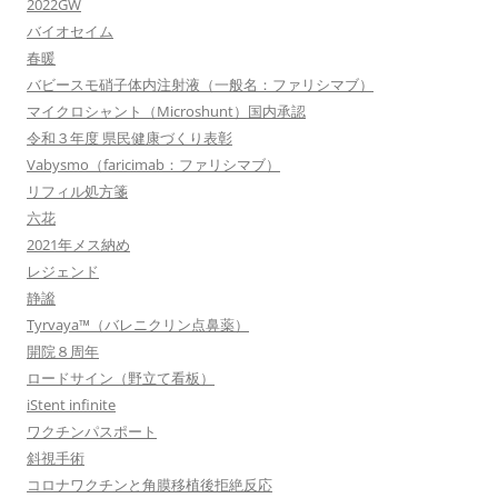
2022GW
バイオセイム
春暖
バビースモ硝子体内注射液（一般名：ファリシマブ）
マイクロシャント（Microshunt）国内承認
令和３年度 県民健康づくり表彰
Vabysmo（faricimab：ファリシマブ）
リフィル処方箋
六花
2021年メス納め
レジェンド
静謐
Tyrvaya™（バレニクリン点鼻薬）
開院８周年
ロードサイン（野立て看板）
iStent infinite
ワクチンパスポート
斜視手術
コロナワクチンと角膜移植後拒絶反応