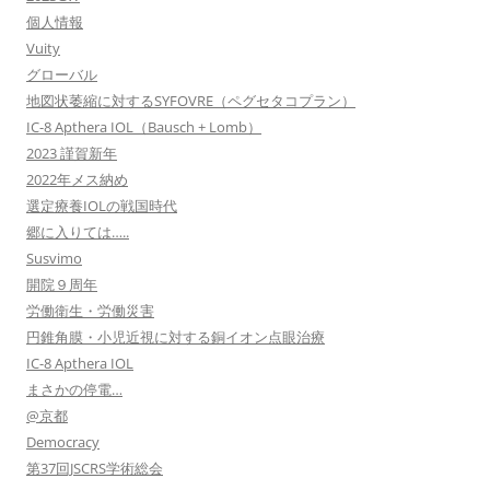
個人情報
Vuity
グローバル
地図状萎縮に対するSYFOVRE（ペグセタコプラン）
IC-8 Apthera IOL（Bausch + Lomb）
2023 謹賀新年
2022年メス納め
選定療養IOLの戦国時代
郷に入りては…..
Susvimo
開院９周年
労働衛生・労働災害
円錐角膜・小児近視に対する銅イオン点眼治療
IC-8 Apthera IOL
まさかの停電…
@京都
Democracy
第37回JSCRS学術総会