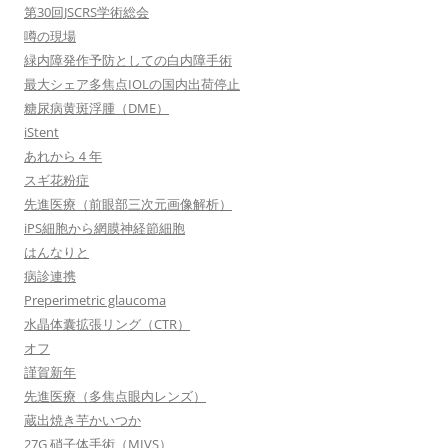
第30回JSCRS学術総会
噂の現場
緑内障発作予防としての白内障手術
最大シェア多焦点IOLの国内出荷停止
糖尿病黄斑浮腫（DME）
iStent
あれから４年
スギ花粉症
先進医療（前眼部三次元画像解析）
iPS細胞から網膜神経節細胞
はんなりと
病診連携
Preperimetric glaucoma
水晶体囊拡張リング（CTR）
オフ
謹賀新年
先進医療（多焦点眼内レンズ）
蔵出焼き芋かいつか
27G 硝子体手術（MIVS）