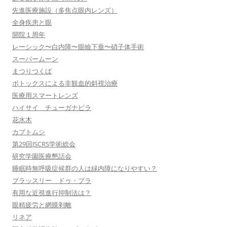
先進医療施設（多焦点眼内レンズ）
全身疾患と眼
開院１周年
レーシック〜白内障〜眼瞼下垂〜硝子体手術
スーパームーン
まつりつくば
ボトックスによる非観血的斜視治療
医療用スマートレンズ
ハイサイ チューガナビラ
花水木
カブトムシ
第29回JSCRS学術総会
研究学園医療懇話会
睡眠時無呼吸症候群の人は緑内障になりやすい？
ブラッスリー ドゥ・プラ
有用な近視進行抑制法は？
眼精疲労と網膜剥離
リネア