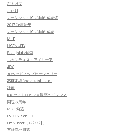
右向け左
小正月
レーシック・ICLの国内成績②
2017 謹賀新年
レーシック・ICLの国内成績
MLT
NGENUITY
Beaujolais 解禁
ルセンティス・アイリーア
4DX
3Dヘッドアップサージェリー
不可思議なROCK inhibitor
秋麗
0.01%アトロピン点眼薬のジレンマ
開院３周年
MIGS角逐
EVO+ Visian ICL
Emixustat（ｴﾐｸｽｽﾀﾄ）
百貨店の凋落