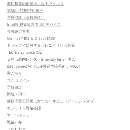
無症状者の前房内コロナウイルス
第36回JSCRS学術総会
学校健診（眼科検診）
Intel製 視覚障害者用AIデバイス
介護認定審査
Omnis (全能) ＆ Ortus (起源)
ドライアイに対するバレニクリン点鼻薬
TECNIS Eyhance IOL
５焦点眼内レンズ（Intensity lens）導入
iStent inject W（低侵襲緑内障手術：MIGS）
巣ごもり
つくばワイン
学校健診
開院７周年
糖尿病黄斑浮腫に対するベオビュ（ブロルシズマブ）
オンライン資格確認
オーベルジュ
戦後75年
じわじわと…