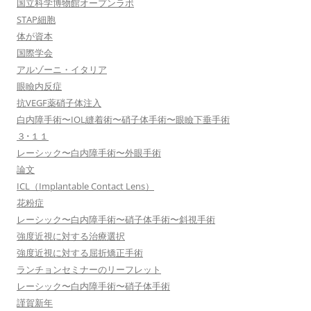
国立科学博物館オープンラボ
STAP細胞
体が資本
国際学会
アルゾーニ・イタリア
眼瞼内反症
抗VEGF薬硝子体注入
白内障手術〜IOL縫着術〜硝子体手術〜眼瞼下垂手術
３･１１
レーシック〜白内障手術〜外眼手術
論文
ICL（Implantable Contact Lens）
花粉症
レーシック〜白内障手術〜硝子体手術〜斜視手術
強度近視に対する治療選択
強度近視に対する屈折矯正手術
ランチョンセミナーのリーフレット
レーシック〜白内障手術〜硝子体手術
謹賀新年